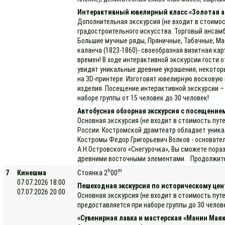
Интерактивный ювелирный класс «Золотая а
Дополнительная экскурсия (не входит в стоимос
градостроительного искусства. Торговый ансамб
Большие мучные ряды, Пряничные, Табачные, Мас
каланча (1823-1860)- своеобразная визитная к
времен! В ходе интерактивной экскурсии гости 
увидят уникальные древние украшения, некотор
на 3D-принтере. Изготовят ювелирную восковую 
изделия. Посещение интерактивной экскурсии – 
наборе группы от 15 человек до 30 человек!
Автобусная обзорная экскурсия с посещение
Основная экскурсия (не входит в стоимость пут
России. Костромской драмтеатр обладает уника
Костромы Федор Григорьевич Волков - основате
А.Н.Островского «Снегурочка», Вы сможете пора
древними восточными элементами. Продолжитель
h
m
7
Кинешма
Стоянка 2
00
07.07.2026 18:00
Пешеходная экскурсия по историческому цен
07.07.2026 20:00
Основная экскурсия (не входит в стоимость пут
предоставляется при наборе группы до 30 челов
«Сувенирная лавка и мастерская «Манин Маяк