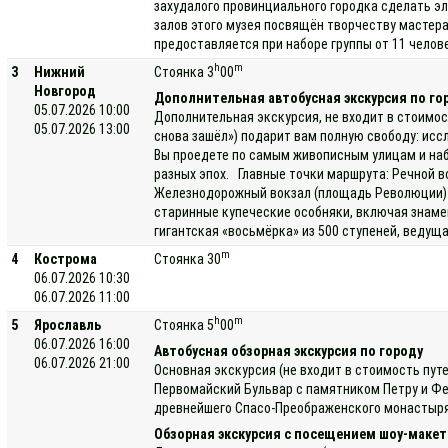
захудалого провинциального городка сделать э
залов этого музея посвящён творчеству мастера
предоставляется при наборе группы от 11 челов
h
m
3
Нижний
Стоянка 3
00
Новгород
Дополнительная автобусная экскурсия по го
05.07.2026 10:00
Дополнительная экскурсия, не входит в стоимос
05.07.2026 13:00
снова зашёл») подарит вам полную свободу: исс
Вы проедете по самым живописным улицам и наб
разных эпох. Главные точки маршрута: Речной в
Железнодорожный вокзал (площадь Революции) —
старинные купеческие особняки, включая знаме
гигантская «восьмёрка» из 500 ступеней, ведущ
m
4
Кострома
Стоянка 30
06.07.2026 10:30
06.07.2026 11:00
h
m
5
Ярославль
Стоянка 5
00
06.07.2026 16:00
Автобусная обзорная экскурсия по городу
06.07.2026 21:00
Основная экскурсия (не входит в стоимость пут
Первомайский Бульвар с памятником Петру и Фе
древнейшего Спасо-Преображенского монастыря, 
Обзорная экскурсия с посещением шоу-макет