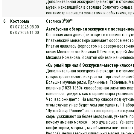
Дополнительная экскурсия (не входит в стоимос
музей, находящийся в столице Золотого кольца 
сантиметр насыщен сюжетами и событиями, прямо
h
m
6
Кострома
Стоянка 3
00
07.07.2026 08:00
Автобусная обзорная экскурсия с посещени
07.07.2026 11:00
Основная экскурсия (не входит в стоимость пут
Ипатьевский монастырь занимает особое место. 
Ипатия являлась форпостом на северо-восточном
князя Московского Василия II Темного, царей И
Михаила Романова. В святой обители начиналось
«Сырный причал»! Экскурсия+мастер-класс+
Дополнительная экскурсия (не входит в стоимос
градостроительного искусства. Торговый ансамб
Большие мучные ряды, Пряничные, Табачные, Мас
каланча (1823-1860)- своеобразная визитная ка
плесенью, увидеть как старшие сыры ухаживают
Что вас ожидает : На мастер классе под чутким
этом случае у нас будет чем вас удивить ! Набо
"Лучший сыр России", золотого призёра конкурс
сыры ухаживают за более молодыми, узнаете, пр
почему именно молоко — это душа сыра. Узнаете
конфитюром, мёдом…, мы объясним все тонкости 
Кнолле), деликатесных сливочных масел, сырных