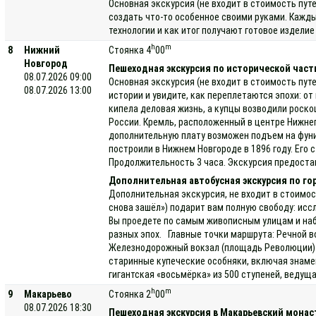
Основная экскурсия (не входит в стоимость пут
создать что-то особенное своими руками. Кажды
технологии и как итог получают готовое издели
h
m
8
Нижний
Стоянка 4
00
Новгород
Пешеходная экскурсия по исторической части
08.07.2026 09:00
Основная экскурсия (не входит в стоимость пут
08.07.2026 13:00
истории и увидите, как переплетаются эпохи: о
кипела деловая жизнь, а купцы возводили роск
России. Кремль, расположенный в центре Нижнег
дополнительную плату возможен подъем на фуник
построили в Нижнем Новгороде в 1896 году. Его
Продолжительность 3 часа. Экскурсия предоста
Дополнительная автобусная экскурсия по го
Дополнительная экскурсия, не входит в стоимос
снова зашёл») подарит вам полную свободу: исс
Вы проедете по самым живописным улицам и наб
разных эпох. Главные точки маршрута: Речной в
Железнодорожный вокзал (площадь Революции) —
старинные купеческие особняки, включая знаме
гигантская «восьмёрка» из 500 ступеней, ведущ
h
m
9
Макарьево
Стоянка 2
00
08.07.2026 18:30
Пешеходная экскурсия в Макарьевский мона