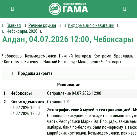
Главная
Речные круизы
Информация о навигации
Чебоксары, 2026
Алдан, 04.07.2026 12:00, Чебоксары
Чебоксары · Козьмодемьянск · Нижний Новгород · Кострома · Ярославль
· Кострома · Кинешма · Нижний Новгород · Макарьево · Чебоксары
Продажа закрыта
Расписание
1
Чебоксары
Отправление 04.07.2026 12:00
h
m
2
Козьмодемьянск
Стоянка 2
00
04.07.2026 16:00
Этнографический музей с театрализацией. Му
04.07.2026 18:00
Основная экскурсия (не входит в стоимость пут
часть Республики Марий Эл. Площадь, занимаемая
амбары, баня по-белому, баня по-черному, а та
марийских костюмов. Козьмодемьянск, как изве