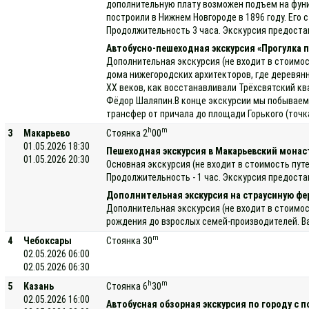
дополнительную плату возможен подъем на фуник
построили в Нижнем Новгороде в 1896 году. Его
Продолжительность 3 часа. Экскурсия предоста
Автобусно-пешеходная экскурсия «Прогулка 
Дополнительная экскурсия (не входит в стоимос
дома нижегородских архитекторов, где деревянн
XX веков, как восстанавливали Трёхсвятский кв
Фёдор Шаляпин.В конце экскурсии мы побываем в
трансфер от причала до площади Горького (точк
h
m
3
Макарьево
Стоянка 2
00
01.05.2026 18:30
Пешеходная экскурсия в Макарьевский мона
01.05.2026 20:30
Основная экскурсия (не входит в стоимость пу
Продолжительность - 1 час. Экскурсия предоста
Дополнительная экскурсия на страусиную фе
Дополнительная экскурсия (не входит в стоимос
рождения до взрослых семей-производителей. Ва
m
4
Чебоксары
Стоянка 30
02.05.2026 06:00
02.05.2026 06:30
h
m
5
Казань
Стоянка 6
30
02.05.2026 16:00
Автобусная обзорная экскурсия по городу с 