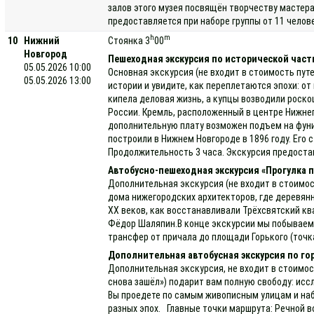
залов этого музея посвящён творчеству мастера
предоставляется при наборе группы от 11 челов
h
m
10
Нижний
Стоянка 3
00
Новгород
Пешеходная экскурсия по исторической части
05.05.2026 10:00
Основная экскурсия (не входит в стоимость пут
05.05.2026 13:00
истории и увидите, как переплетаются эпохи: о
кипела деловая жизнь, а купцы возводили роск
России. Кремль, расположенный в центре Нижнег
дополнительную плату возможен подъем на фуник
построили в Нижнем Новгороде в 1896 году. Его
Продолжительность 3 часа. Экскурсия предоста
Автобусно-пешеходная экскурсия «Прогулка 
Дополнительная экскурсия (не входит в стоимос
дома нижегородских архитекторов, где деревянн
XX веков, как восстанавливали Трёхсвятский кв
Фёдор Шаляпин.В конце экскурсии мы побываем в
трансфер от причала до площади Горького (точк
Дополнительная автобусная экскурсия по го
Дополнительная экскурсия, не входит в стоимос
снова зашёл») подарит вам полную свободу: исс
Вы проедете по самым живописным улицам и наб
разных эпох. Главные точки маршрута: Речной в