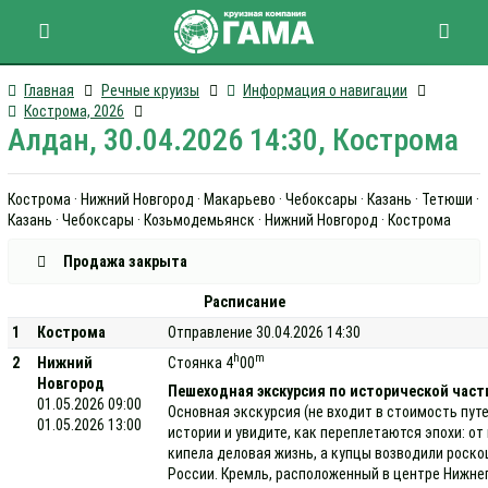
Главная
Речные круизы
Информация о навигации
Кострома, 2026
Алдан, 30.04.2026 14:30, Кострома
Кострома · Нижний Новгород · Макарьево · Чебоксары · Казань · Тетюши ·
Казань · Чебоксары · Козьмодемьянск · Нижний Новгород · Кострома
Продажа закрыта
Расписание
1
Кострома
Отправление 30.04.2026 14:30
h
m
2
Нижний
Стоянка 4
00
Новгород
Пешеходная экскурсия по исторической части
01.05.2026 09:00
Основная экскурсия (не входит в стоимость пут
01.05.2026 13:00
истории и увидите, как переплетаются эпохи: о
кипела деловая жизнь, а купцы возводили роск
России. Кремль, расположенный в центре Нижнег