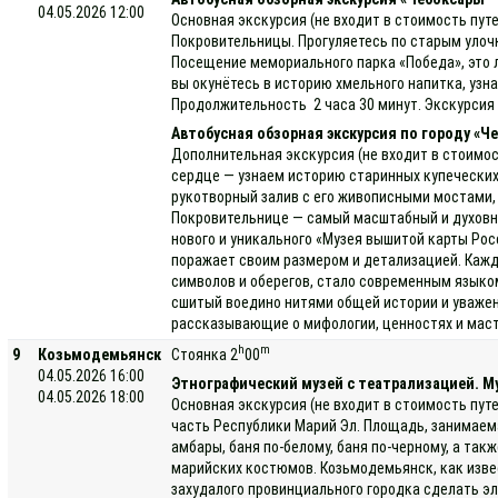
04.05.2026 12:00
Основная экскурсия (не входит в стоимость пут
Покровительницы. Прогуляетесь по старым улочк
Посещение мемориального парка «Победа», это л
вы окунётесь в историю хмельного напитка, уз
Продолжительность 2 часа 30 минут. Экскурсия 
Автобусная обзорная экскурсия по городу «
Дополнительная экскурсия (не входит в стоимос
сердце — узнаем историю старинных купеческих
рукотворный залив с его живописными мостами,
Покровительнице — самый масштабный и духовно 
нового и уникального «Музея вышитой карты Ро
поражает своим размером и детализацией. Кажд
символов и оберегов, стало современным языком
сшитый воедино нитями общей истории и уважен
рассказывающие о мифологии, ценностях и маст
h
m
9
Козьмодемьянск
Стоянка 2
00
04.05.2026 16:00
Этнографический музей с театрализацией. Му
04.05.2026 18:00
Основная экскурсия (не входит в стоимость пут
часть Республики Марий Эл. Площадь, занимаемая
амбары, баня по-белому, баня по-черному, а та
марийских костюмов. Козьмодемьянск, как изве
захудалого провинциального городка сделать э