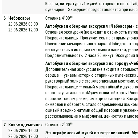
Казани, литературный музей татарского поэта Г
сувениров. Экскурсия предоставляется при набор
h
m
6
Чебоксары
Стоянка 4
00
23.06.2026 08:00
Автобусная обзорная экскурсия «Чебоксары - 
23.06.2026 12:00
Основная экскурсия (не входит в стоимость путе
Покровительницы. Прогуляетесь по старым улочка
Посещение мемориального парка «Победа», это лу
вы окунётесь в историю хмельного напитка, узн
Продолжительность 2 часа 30 минут. Экскурсия п
Автобусная обзорная экскурсия по городу «Ч
Дополнительная экскурсия (не входит в стоимост
сердце — узнаем историю старинных купеческих 
рукотворный залив с его живописными мостами, 
Покровительнице — самый масштабный и духовно з
нового и уникального «Музея вышитой карты Рос
поражает своим размером и детализацией. Кажды
символов и оберегов, стало современным языком 
сшитый воедино нитями общей истории и уважени
рассказывающие о мифологии, ценностях и мастер
h
m
7
Козьмодемьянск
Стоянка 2
00
23.06.2026 16:00
Этнографический музей с театрализацией. Муз
23.06.2026 18:00