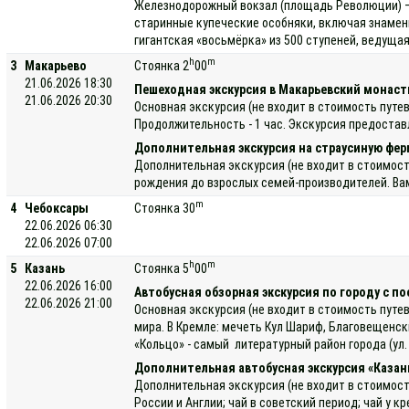
Железнодорожный вокзал (площадь Революции) — 
старинные купеческие особняки, включая знамен
гигантская «восьмёрка» из 500 ступеней, ведуща
h
m
3
Макарьево
Стоянка 2
00
21.06.2026 18:30
Пешеходная экскурсия в Макарьевский монас
21.06.2026 20:30
Основная экскурсия (не входит в стоимость путе
Продолжительность - 1 час. Экскурсия предостав
Дополнительная экскурсия на страусиную фер
Дополнительная экскурсия (не входит в стоимост
рождения до взрослых семей-производителей. Вам
m
4
Чебоксары
Стоянка 30
22.06.2026 06:30
22.06.2026 07:00
h
m
5
Казань
Стоянка 5
00
22.06.2026 16:00
Автобусная обзорная экскурсия по городу с п
22.06.2026 21:00
Основная экскурсия (не входит в стоимость путе
мира. В Кремле: мечеть Кул Шариф, Благовещенск
«Кольцо» - самый литературный район города (ул
Дополнительная автобусная экскурсия «Каза
Дополнительная экскурсия (не входит в стоимость
России и Англии; чай в советский период; чай у