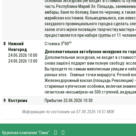
Основная экскурсия (не входит в стоимость путе
часть Республики Марий Эл. Площадь, занимаемая 
амбары, баня по-белому, баня по-черному, а так
марийских костюмов. Козьмодемьянск, как извес
захудалого провинциального городка сделать эле
залов этого музея посвящён творчеству мастера-
предоставляется при наборе группы от 11 человек
h
m
8
Нижний
Стоянка 3
00
Новгород
Дополнительная автобусная экскурсия по гор
24.06.2026 10:00
Дополнительная экскурсия, не входит в стоимост
24.06.2026 13:00
снова зашёл») подарит вам полную свободу: иссл
Вы проедете по самым живописным улицам и набе
разных эпох. Главные точки маршрута: Речной во
Железнодорожный вокзал (площадь Революции) — 
старинные купеческие особняки, включая знамен
гигантская «восьмёрка» из 500 ступеней, ведуща
9
Кострома
Прибытие 25.06.2026 10:30
Информация по состоянию на 07.08.2026 14:51 MSK
Круизная компания "Гама"