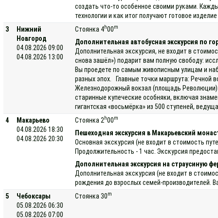
создать что-то особенное своими руками. Кажды
технологии и как итог получают готовое издели
h
m
3
Нижний
Стоянка 4
00
Новгород
Дополнительная автобусная экскурсия по го
04.08.2026 09:00
Дополнительная экскурсия, не входит в стоимос
04.08.2026 13:00
снова зашёл») подарит вам полную свободу: исс
Вы проедете по самым живописным улицам и наб
разных эпох. Главные точки маршрута: Речной в
Железнодорожный вокзал (площадь Революции) —
старинные купеческие особняки, включая знаме
гигантская «восьмёрка» из 500 ступеней, ведущ
h
m
4
Макарьево
Стоянка 2
00
04.08.2026 18:30
Пешеходная экскурсия в Макарьевский мона
04.08.2026 20:30
Основная экскурсия (не входит в стоимость пу
Продолжительность - 1 час. Экскурсия предоста
Дополнительная экскурсия на страусиную фе
Дополнительная экскурсия (не входит в стоимос
рождения до взрослых семей-производителей. Ва
m
5
Чебоксары
Стоянка 30
05.08.2026 06:30
05.08.2026 07:00