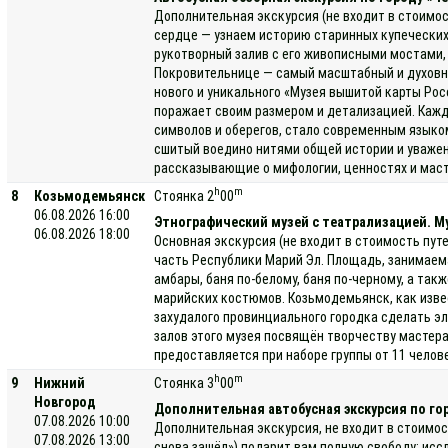
Дополнительная экскурсия (не входит в стоимос
сердце — узнаем историю старинных купеческих
рукотворный залив с его живописными мостами,
Покровительнице — самый масштабный и духовно 
нового и уникального «Музея вышитой карты Ро
поражает своим размером и детализацией. Кажд
символов и оберегов, стало современным языком
сшитый воедино нитями общей истории и уважен
рассказывающие о мифологии, ценностях и маст
h
m
8
Козьмодемьянск
Стоянка 2
00
06.08.2026 16:00
Этнографический музей с театрализацией. Му
06.08.2026 18:00
Основная экскурсия (не входит в стоимость пут
часть Республики Марий Эл. Площадь, занимаемая
амбары, баня по-белому, баня по-черному, а та
марийских костюмов. Козьмодемьянск, как изве
захудалого провинциального городка сделать э
залов этого музея посвящён творчеству мастера
предоставляется при наборе группы от 11 челов
h
m
9
Нижний
Стоянка 3
00
Новгород
Дополнительная автобусная экскурсия по го
07.08.2026 10:00
Дополнительная экскурсия, не входит в стоимос
07.08.2026 13:00
снова зашёл») подарит вам полную свободу: исс