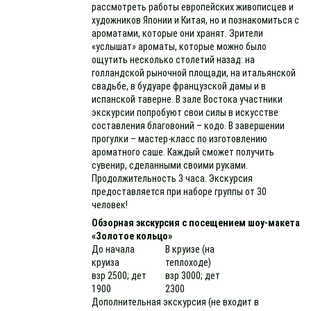
рассмотреть работы европейских живописцев и
художников Японии и Китая, но и познакомиться с
ароматами, которые они хранят. Зрители
«услышат» ароматы, которые можно было
ощутить несколько столетий назад: на
голландской рыночной площади, на итальянской
свадьбе, в будуаре французской дамы и в
испанской таверне. В зале Востока участники
экскурсии попробуют свои силы в искусстве
составления благовоний – кодо. В завершении
прогулки – мастер-класс по изготовлению
ароматного саше. Каждый сможет получить
сувенир, сделанными своими руками.
Продолжительность 3 часа. Экскурсия
предоставляется при наборе группы от 30
человек!
Обзорная экскурсия с посещением шоу-макета
«Золотое кольцо»
До начала
В круизе (на
круиза
теплоходе)
взр 2500; дет
взр 3000; дет
1900
2300
Дополнительная экскурсия (не входит в