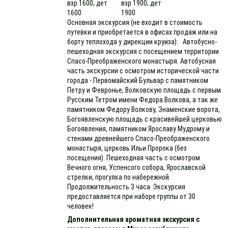
взр 1600; дет
взр 1900; дет
1600
1900
Основная экскурсия (не входит в стоимость
путевки и приобретается в офисах продаж или на
борту теплохода у дирекции круиза): Автобусно-
пешеходная экскурсия с посещением территории
Спасо-Преображенского монастыря. Автобусная
часть экскурсии с осмотром исторической части
города - Первомайский Бульвар с памятником
Петру и Февронье, Волковскую площадь с первым
Русским Тетром имени Федора Волкова, а так же
памятником Федору Волкову, Знаменские ворота,
Богоявленскую площадь с красивейшей церковью
Богоявления, памятником Ярославу Мудрому и
стенами древнейшего Спасо-Преображенского
монастыря, церковь Ильи Пророка (без
посещения). Пешеходная часть с осмотром
Вечного огня, Успенсого собора, Ярославской
стрелки, прогулка по набережной.
Продолжительность 3 часа. Экскурсия
предоставляется при наборе группы от 30
человек!
Дополнительная ароматная экскурсия с