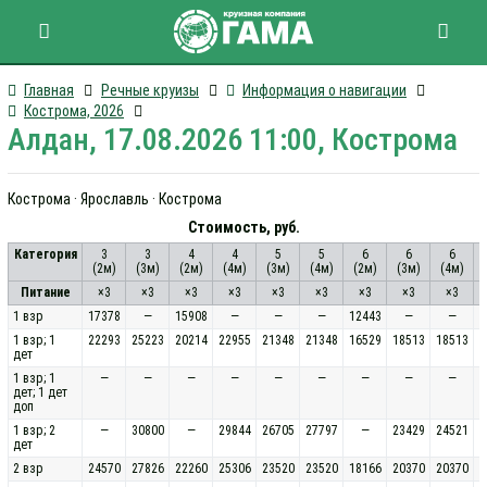
Главная
Речные круизы
Информация о навигации
Кострома, 2026
Алдан, 17.08.2026 11:00, Кострома
Кострома · Ярославль · Кострома
Стоимость, руб.
Категория
3
3
4
4
5
5
6
6
6
(2м)
(3м)
(2м)
(4м)
(3м)
(4м)
(2м)
(3м)
(4м)
(
Питание
×3
×3
×3
×3
×3
×3
×3
×3
×3
1 взр
17378
—
15908
—
—
—
12443
—
—
1 взр; 1
22293
25223
20214
22955
21348
21348
16529
18513
18513
дет
1 взр; 1
—
—
—
—
—
—
—
—
—
дет; 1 дет
доп
1 взр; 2
—
30800
—
29844
26705
27797
—
23429
24521
дет
2 взр
24570
27826
22260
25306
23520
23520
18166
20370
20370