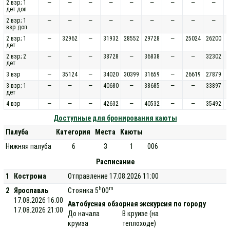
2 взр; 1
—
—
—
—
—
—
—
—
—
дет доп
2 взр; 1
—
—
—
—
—
—
—
—
—
взр доп
2 взр; 1
—
32962
—
31932
28552
29728
—
25024
26200
дет
2 взр; 2
—
—
—
38728
—
36838
—
—
32302
дет
3 взр
—
35124
—
34020
30399
31659
—
26619
27879
3 взр; 1
—
—
—
40680
—
38685
—
—
33897
дет
4 взр
—
—
—
42632
—
40532
—
—
35492
Доступные для бронирования каюты
Палуба
Категория
Места
Каюты
Нижняя палуба
6
3
1
006
Расписание
1
Кострома
Отправление 17.08.2026 11:00
h
m
2
Ярославль
Стоянка 5
00
17.08.2026 16:00
Автобусная обзорная экскурсия по городу
17.08.2026 21:00
До начала
В круизе (на
круиза
теплоходе)