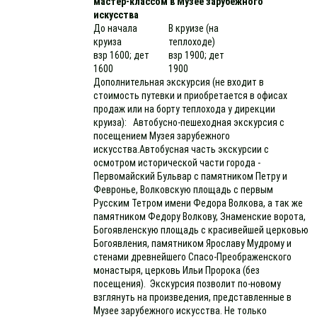
мастер-классом в Музее зарубежного
искусства
До начала
В круизе (на
круиза
теплоходе)
взр 1600; дет
взр 1900; дет
1600
1900
Дополнительная экскурсия (не входит в
стоимость путевки и приобретается в офисах
продаж или на борту теплохода у дирекции
круиза): Автобусно-пешеходная экскурсия с
посещением Музея зарубежного
искусства.Автобусная часть экскурсии с
осмотром исторической части города -
Первомайский Бульвар с памятником Петру и
Февронье, Волковскую площадь с первым
Русским Тетром имени Федора Волкова, а так же
памятником Федору Волкову, Знаменские ворота,
Богоявленскую площадь с красивейшей церковью
Богоявления, памятником Ярославу Мудрому и
стенами древнейшего Спасо-Преображенского
монастыря, церковь Ильи Пророка (без
посещения). Экскурсия позволит по-новому
взглянуть на произведения, представленные в
Музее зарубежного искусства. Не только