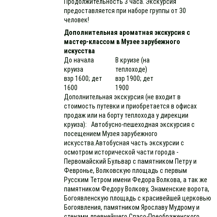
Продолжительность 3 часа. Экскурсия
предоставляется при наборе группы от 30
человек!
Дополнительная ароматная экскурсия с
мастер-классом в Музее зарубежного
искусства
До начала
В круизе (на
круиза
теплоходе)
взр 1600; дет
взр 1900; дет
1600
1900
Дополнительная экскурсия (не входит в
стоимость путевки и приобретается в офисах
продаж или на борту теплохода у дирекции
круиза): Автобусно-пешеходная экскурсия с
посещением Музея зарубежного
искусства.Автобусная часть экскурсии с
осмотром исторической части города -
Первомайский Бульвар с памятником Петру и
Февронье, Волковскую площадь с первым
Русским Тетром имени Федора Волкова, а так же
памятником Федору Волкову, Знаменские ворота,
Богоявленскую площадь с красивейшей церковью
Богоявления, памятником Ярославу Мудрому и
стенами древнейшего Спасо-Преображенского