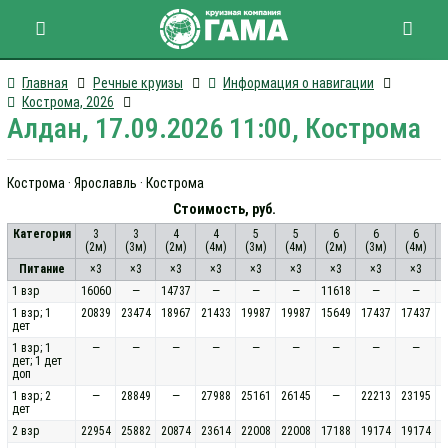
Главная
Речные круизы
Информация о навигации
Кострома, 2026
Алдан, 17.09.2026 11:00, Кострома
Кострома · Ярославль · Кострома
Стоимость, руб.
Категория
3
3
4
4
5
5
6
6
6
(2м)
(3м)
(2м)
(4м)
(3м)
(4м)
(2м)
(3м)
(4м)
(
Питание
×3
×3
×3
×3
×3
×3
×3
×3
×3
1 взр
16060
—
14737
—
—
—
11618
—
—
1 взр; 1
20839
23474
18967
21433
19987
19987
15649
17437
17437
дет
1 взр; 1
—
—
—
—
—
—
—
—
—
дет; 1 дет
доп
1 взр; 2
—
28849
—
27988
25161
26145
—
22213
23195
дет
2 взр
22954
25882
20874
23614
22008
22008
17188
19174
19174