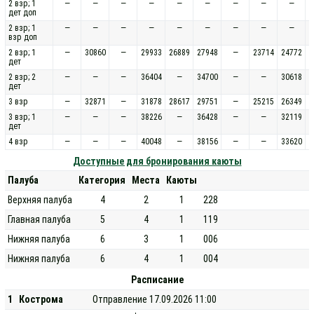
2 взр; 1
—
—
—
—
—
—
—
—
—
дет доп
2 взр; 1
—
—
—
—
—
—
—
—
—
взр доп
2 взр; 1
—
30860
—
29933
26889
27948
—
23714
24772
дет
2 взр; 2
—
—
—
36404
—
34700
—
—
30618
дет
3 взр
—
32871
—
31878
28617
29751
—
25215
26349
3 взр; 1
—
—
—
38226
—
36428
—
—
32119
дет
4 взр
—
—
—
40048
—
38156
—
—
33620
Доступные для бронирования каюты
Палуба
Категория
Места
Каюты
Верхняя палуба
4
2
1
228
Главная палуба
5
4
1
119
Нижняя палуба
6
3
1
006
Нижняя палуба
6
4
1
004
Расписание
1
Кострома
Отправление 17.09.2026 11:00