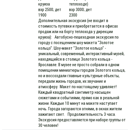
круиза
теплоходе)
взр 2500; дет
взр 3000; дет
1900
2300
Дополнительная экскурсия (не входит в
стоимость путевки и приобретается в офисах
продаж или на борту теплохода у дирекции
круиза): Автобусно-пешеходная экскурсия по
городу с посещением шоу-макета "Золотое
кольцо". Шоу-макет "Золотое кольцо" -
уникальный, современный, интерактивный музей,
находящийся в столице Золотого кольца -
Ярославле. В музее не просто собрали в одном
помещении миниатюры городов Золотого кольца,
но и воссоздали главные культурные объекты,
передали жизнь городов, их звучание и
атмосферу. Макет по-настоящему удивляет!
Каждый квадратный сантиметр насыщен
сюжетами и событиями, прямо как в реальной
жизни. Каждые 10 минут на макете наступает
ночь. Города загораются огнями, в окнах жители
зажигают свет. Продолжительность 3 часа.
Экскурсия предоставляется при наборе группы от
30 человек!