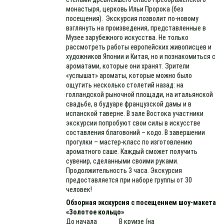
монастыря, церковь Ильи Пророка (без
посещения). Экскурсия позволит по-новому
взглянуть на произведения, представленные в
Музее зарубежного искусства. Не только
рассмотреть работы европейских живописцев и
художников Японии и Китая, но и познакомиться с
ароматами, которые они хранят. Зрители
«услышат» ароматы, которые можно было
ощутить несколько столетий назад: на
голландской рыночной площади, на итальянской
свадьбе, в будуаре французской дамы и в
испанской таверне. В зале Востока участники
экскурсии попробуют свои силы в искусстве
составления благовоний – кодо. В завершении
прогулки – мастер-класс по изготовлению
ароматного саше. Каждый сможет получить
сувенир, сделанными своими руками.
Продолжительность 3 часа. Экскурсия
предоставляется при наборе группы от 30
человек!
Обзорная экскурсия с посещением шоу-макета
«Золотое кольцо»
До начала
В круизе (на