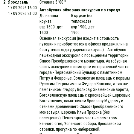
h
m
2
Ярославль
Стоянка 5
00
17.09.2026 16:00
Автобусная обзорная экскурсия по городу
17.09.2026 21:00
До начала
В круизе (на
круиза
теплоходе)
взр 1600; дет
взр 1900; дет
1600
1900
Основная экскурсия (не входит в стоимость
путевки и приобретается в офисах продаж или на
борту теплохода у дирекции круиза): Автобусно-
пешеходная экскурсия с посещением территории
Спасо-Преображенского монастыря. Автобусная
часть экскурсии с осмотром исторической части
города - Первомайский Бульвар с памятником
Петру и Февронье, Волковскую площадь с первым
Русским Тетром имени Федора Волкова, а так же
памятником Федору Волкову, Знаменские ворота,
Богоявленскую площадь с красивейшей церковью
Богоявления, памятником Ярославу Мудрому и
стенами древнейшего Спасо-Преображенского
монастыря, церковь Ильи Пророка (без
посещения). Пешеходная часть с осмотром
Вечного огня, Успенсого собора, Ярославской
стрелки, прогулка по набережной.