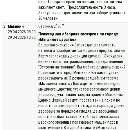
ночь. Города загораются огнями, в окнах жители
зажигают свет. Продолжительность 3 часа.
Экскурсия предоставляется при наборе группы от
30 человек!
h
m
3
Мышкин
Стоянка 2
30
29.04.2026 08:00
Пешеходная обзорная экскурсия по городу
29.04.2026 10:30
«Мышиное царство»
Основная экскурсия (не входит в стоимость
путевки и приобретается в офисах продаж или на
борту теплохода у дирекции круиза): Экскурсия
начинается с театрализованного представления
"Встреча на причале". Вы любите слушать сказки?!
Приезжайте в город Мышкин и Вы сами будете
рассказывать их! В резном волшебном тереме
«Мышкины палаты» Вас ждёт множество чудес
мышиного царства: туристов встречают девки
дворовые, учат кланяться, на приём к Мышиным
Царю с Царицей ведут, просто так на приём не
попасть-стража просит отгадать пароль, а девки
дворовые за порядком следят, да дворцовые
сплетни выбалтывают. В тайных тёмных залах
царского зверинца показывают мышей пород
экзотических. В сырной комнате «Мышкиных