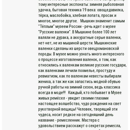
тому интересные экспонаты: зимняя рыболовная
удочка, бытовая техника 19 века: овощедавилка,
тёрка, маслобойка, хлебная лопата, просак и
многое, многое другое. Мышкин знаменит самым
"Тёплым" музеем России - речь идет о музее
"Русские валенки". В Мышкине более 100 лет
валяли не дурака, а аккуратные серые валенки,
нет-нет, не из мышиной шерсти. Мышкинские
валенки сделаны из шерсти овецромановской
породы. В музее можно узнать много интересного
о процессе изготовления валенок, о том, как
относились к валенкам великие русские государи,
как валенками лечили похмелье, простуду и
ревматизм, как по валенкам невесты выбирали
жениха, а так же как запастись модной обувью
ручной работы на зимний сезон, ведь классика
всегда в моде!!! Каждый, кто побывает в Музее
живых ремёсел - увидит своими глазами
настоящее волшебство, чудо рождения на свет
рукотворной вещицы! Человек, творящий эти
чудеса, носит редкое на сегодняшний день
название - ремесленник. Мастера с
удовольствием расскажут о секретах ремесла,