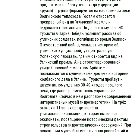
продаж или на борту теплохода у дирекции
круиза): Группа формируется на набережной реки
Волги около теплохода. Гостям откроется
прекрасный вид на Угличский кремль и
Гидроэлектростанцию. По дороге к музею ГЭС
туристы в Парке Победы услышат рассказ об
угличских солдатах, погибших во время Великой
Отечественной войны; услышат историю об
угличских купцах, пройдут центральную
Успенскую площадь, где им откроется вид на
Угличский кремль. А на отреставрированной
улице Спасской – местном Арбате –
познакомятся с купеческими домами и историей
колбасного дела в Угличе. Туристы пройдут к
двухэтажному зданию 30-40-х годов прошлого
века, где ранее размещалось управление
Волголага. Сейчас в нем расположен современный
интерактивный музей гидроэнергетики. На трёх
этажах в 11 залах представлена
уникальная экспозиция, которая включает
экспонаты, посвященные историческим фактам
строительства гидротехнических сооружений. При
оснащении музея был использован российский и