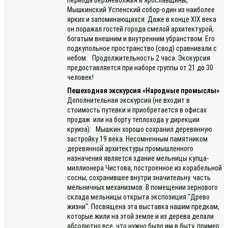
Мышкинский Успенский собор-один из наиболее
ярких и запоминающихся. Даже в конце XIX века
он поражал гостей города смелой архитектурой,
богатым внешним и внутренним убранством. Его
подкупольное пространство (свод) сравнивали с
небом. Продолжительность 2 часа. Экскурсия
предоставляется при наборе группы от 21 до 30
человек!
Пешеходная экскурсия «Народные промыслы»
Дополнительная экскурсия (не входит в
стоимость путевки и приобретается в офисах
продаж или на борту теплохода у дирекции
круиза): Мышкин хорошо сохранил деревянную
застройку 19 века. Несомненным памятником
деревянной архитектуры промышленного
назначения является здание мельницы купца-
миллионера Чистова, построенное из корабельной
сосны, сохранившее внутри значительну. часть
мельничных механизмов. В помещении зернового
склада мельницы открыта экспозиция "Древо
жизни". Посвящена эта выставка нашим предкам,
которые жили на этой земле и из дерева делали
абсолютно все, что нужно было им в быту, пример