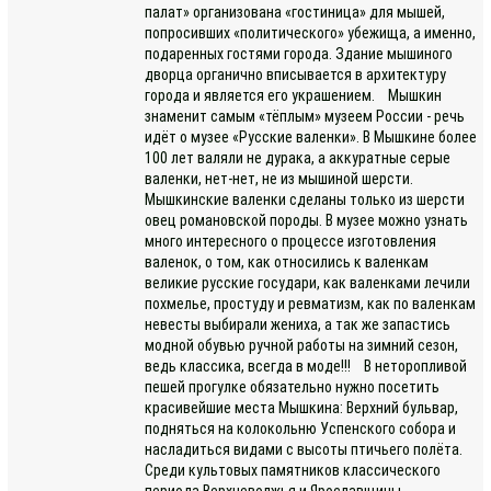
палат» организована «гостиница» для мышей,
попросивших «политического» убежища, а именно,
подаренных гостями города. Здание мышиного
дворца органично вписывается в архитектуру
города и является его украшением. Мышкин
знаменит самым «тёплым» музеем России - речь
идёт о музее «Русские валенки». В Мышкине более
100 лет валяли не дурака, а аккуратные серые
валенки, нет-нет, не из мышиной шерсти.
Мышкинские валенки сделаны только из шерсти
овец романовской породы. В музее можно узнать
много интересного о процессе изготовления
валенок, о том, как относились к валенкам
великие русские государи, как валенками лечили
похмелье, простуду и ревматизм, как по валенкам
невесты выбирали жениха, а так же запастись
модной обувью ручной работы на зимний сезон,
ведь классика, всегда в моде!!! В неторопливой
пешей прогулке обязательно нужно посетить
красивейшие места Мышкина: Верхний бульвар,
подняться на колокольню Успенского собора и
насладиться видами с высоты птичьего полёта.
Среди культовых памятников классического
периода Верхневолжья и Ярославщины,