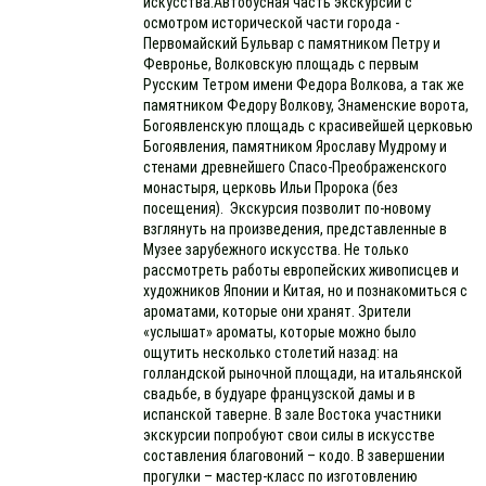
искусства.Автобусная часть экскурсии с
осмотром исторической части города -
Первомайский Бульвар с памятником Петру и
Февронье, Волковскую площадь с первым
Русским Тетром имени Федора Волкова, а так же
памятником Федору Волкову, Знаменские ворота,
Богоявленскую площадь с красивейшей церковью
Богоявления, памятником Ярославу Мудрому и
стенами древнейшего Спасо-Преображенского
монастыря, церковь Ильи Пророка (без
посещения). Экскурсия позволит по-новому
взглянуть на произведения, представленные в
Музее зарубежного искусства. Не только
рассмотреть работы европейских живописцев и
художников Японии и Китая, но и познакомиться с
ароматами, которые они хранят. Зрители
«услышат» ароматы, которые можно было
ощутить несколько столетий назад: на
голландской рыночной площади, на итальянской
свадьбе, в будуаре французской дамы и в
испанской таверне. В зале Востока участники
экскурсии попробуют свои силы в искусстве
составления благовоний – кодо. В завершении
прогулки – мастер-класс по изготовлению