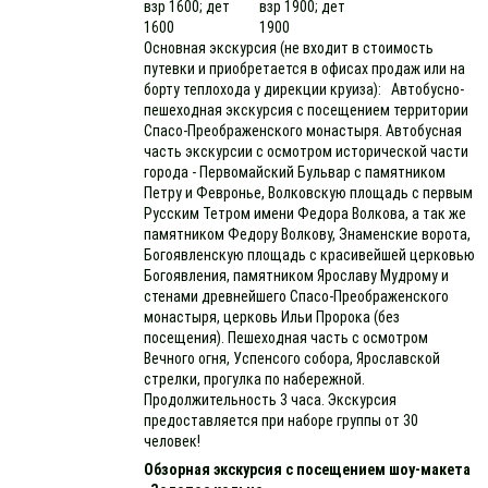
взр 1600; дет
взр 1900; дет
1600
1900
Основная экскурсия (не входит в стоимость
путевки и приобретается в офисах продаж или на
борту теплохода у дирекции круиза): Автобусно-
пешеходная экскурсия с посещением территории
Спасо-Преображенского монастыря. Автобусная
часть экскурсии с осмотром исторической части
города - Первомайский Бульвар с памятником
Петру и Февронье, Волковскую площадь с первым
Русским Тетром имени Федора Волкова, а так же
памятником Федору Волкову, Знаменские ворота,
Богоявленскую площадь с красивейшей церковью
Богоявления, памятником Ярославу Мудрому и
стенами древнейшего Спасо-Преображенского
монастыря, церковь Ильи Пророка (без
посещения). Пешеходная часть с осмотром
Вечного огня, Успенсого собора, Ярославской
стрелки, прогулка по набережной.
Продолжительность 3 часа. Экскурсия
предоставляется при наборе группы от 30
человек!
Обзорная экскурсия с посещением шоу-макета