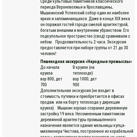
Среди культовых памятников классического
периода Верхневолжья и Ярославщины,
Мышкинский Успенский собор-один из наиболее
ярких и запоминающихся. Даже в конце XIX века
он поражал гостей города смелой архитектурой,
богатым внешним и внутренним убранством. Его
подкупольное пространство (свод) сравнивали с
небом. Продолжительность 2 часа. Экскурсия
предоставляется при наборе группы от 21 до 30
человек!
Пешеходная экскурсия «Народные промыслы»
До начала
В круизе (на
круиза
теплоходе)
взр 800; дет
взр 1000; дет
700
900
Дополнительная экскурсия (не входит в
стоимость путевки и приобретается в офисах
продаж или на борту теплохода у дирекции
круиза): Мышкин хорошо сохранил деревянную
застройку 19 века. Несомненным памятником
деревянной архитектуры промышленного
назначения является здание мельницы купца-
миллионера Чистова, построенное из корабельной
сосны, сохранившее внутри значительну. часть