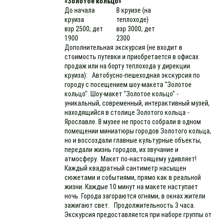
«Золотое кольцо»
До начала
В круизе (на
круиза
теплоходе)
взр 2500; дет
взр 3000; дет
1900
2300
Дополнительная экскурсия (не входит в
стоимость путевки и приобретается в офисах
продаж или на борту теплохода у дирекции
круиза): Автобусно-пешеходная экскурсия по
городу с посещением шоу-макета "Золотое
кольцо". Шоу-макет "Золотое кольцо" -
уникальный, современный, интерактивный музей,
находящийся в столице Золотого кольца -
Ярославле. В музее не просто собрали в одном
помещении миниатюры городов Золотого кольца,
но и воссоздали главные культурные объекты,
передали жизнь городов, их звучание и
атмосферу. Макет по-настоящему удивляет!
Каждый квадратный сантиметр насыщен
сюжетами и событиями, прямо как в реальной
жизни. Каждые 10 минут на макете наступает
ночь. Города загораются огнями, в окнах жители
зажигают свет. Продолжительность 3 часа.
Экскурсия предоставляется при наборе группы от