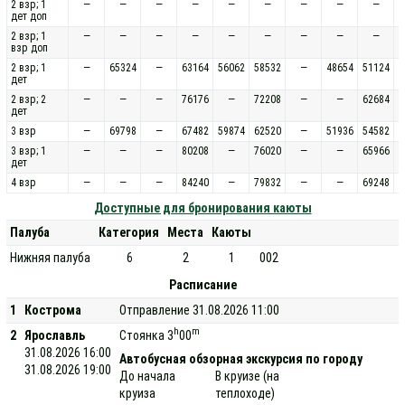
2 взр; 1
—
—
—
—
—
—
—
—
—
дет доп
2 взр; 1
—
—
—
—
—
—
—
—
—
взр доп
2 взр; 1
—
65324
—
63164
56062
58532
—
48654
51124
дет
2 взр; 2
—
—
—
76176
—
72208
—
—
62684
дет
3 взр
—
69798
—
67482
59874
62520
—
51936
54582
3 взр; 1
—
—
—
80208
—
76020
—
—
65966
дет
4 взр
—
—
—
84240
—
79832
—
—
69248
Доступные для бронирования каюты
Палуба
Категория
Места
Каюты
Нижняя палуба
6
2
1
002
Расписание
1
Кострома
Отправление 31.08.2026 11:00
h
m
2
Ярославль
Стоянка 3
00
31.08.2026 16:00
Автобусная обзорная экскурсия по городу
31.08.2026 19:00
До начала
В круизе (на
круиза
теплоходе)