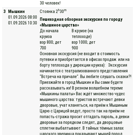
30 человек!
h
m
3
Мышкин
Стоянка 2
30
01.09.2026 08:00
Пешеходная обзорная экскурсия по городу
01.09.2026 10:30
«Мышиное царство»
До начала
В круизе (на
круиза
теплоходе)
взр 800; дет
взр 1000; дет
700
900
Основная экскурсия (не входит в стоимость
путевки и приобретается в офисах продаж или на
борту теплохода у дирекции круиза): Экскурсия
начинается с театрализованного представления
"Встреча на причале". Вы любите слушать сказки?!
Приезжайте в город Мышкин и Вы сами будете
рассказывать их! В резном волшебном тереме
«Мышкины палаты» Вас ждёт множество чудес
мышиного царства: туристов встречают девки
дворовые, учат кланяться, на приём к Мышиным
Царю с Царицей ведут, просто так на приём не
попасть-стража просит отгадать пароль, а девки
дворовые за порядком следят, да дворцовые
сплетни выбалтывают. В тайных тёмных залах
царского зверинца показывают мышей пород