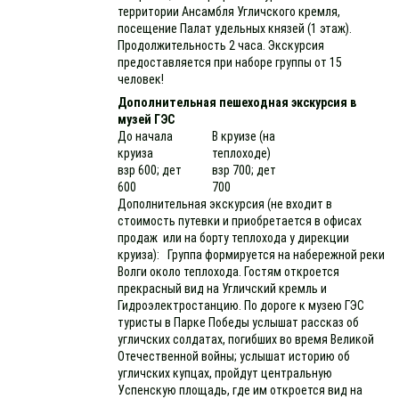
территории Ансамбля Угличского кремля,
посещение Палат удельных князей (1 этаж).
Продолжительность 2 часа. Экскурсия
предоставляется при наборе группы от 15
человек!
Дополнительная пешеходная экскурсия в
музей ГЭС
До начала
В круизе (на
круиза
теплоходе)
взр 600; дет
взр 700; дет
600
700
Дополнительная экскурсия (не входит в
стоимость путевки и приобретается в офисах
продаж или на борту теплохода у дирекции
круиза): Группа формируется на набережной реки
Волги около теплохода. Гостям откроется
прекрасный вид на Угличский кремль и
Гидроэлектростанцию. По дороге к музею ГЭС
туристы в Парке Победы услышат рассказ об
угличских солдатах, погибших во время Великой
Отечественной войны; услышат историю об
угличских купцах, пройдут центральную
Успенскую площадь, где им откроется вид на