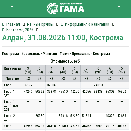
Главная
Речные круизы
Информация о навигации
Кострома, 2026
Алдан, 31.08.2026 11:00, Кострома
Кострома · Ярославль · Мышкин · Углич · Ярославль · Кострома
Стоимость, руб.
Категория
3
3
4
4
5
5
6
6
6
(2м)
(3м)
(2м)
(4м)
(3м)
(4м)
(2м)
(3м)
(4м)
(
Питание
×3
×3
×3
×3
×3
×3
×3
×3
×3
1 взр
35172
—
32086
—
—
—
24810
—
—
1 взр; 1
44240
50392
39878
45630
42256
42256
32138
36302
36302
дет
1 взр; 1
—
—
—
—
—
—
—
—
—
дет; 1 дет
доп
1 взр; 2
—
60850
—
58846
52250
54544
—
45372
47666
дет
2 взр
48956
55792
44108
50500
46752
46752
35508
40136
40136