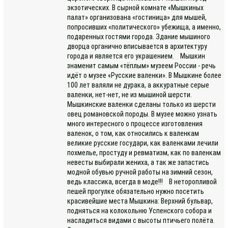
экзотических. В сырной комнате «Мышкиных
палат» организована «гостиница» для мышей,
попросивших «политического» убежища, а именно,
подаренных гостями города. Здание мышиного
дворца органично вписывается в архитектуру
города и является его украшением. Мышкин
знаменит самым «тёплым» музеем России - речь
идёт о музее «Русские валенки». В Мышкине более
100 лет валяли не дурака, а аккуратные серые
валенки, нет-нет, не из мышиной шерсти.
Мышкинские валенки сделаны только из шерсти
овец романовской породы. В музее можно узнать
много интересного о процессе изготовления
валенок, о том, как относились к валенкам
великие русские государи, как валенками лечили
похмелье, простуду и ревматизм, как по валенкам
невесты выбирали жениха, а так же запастись
модной обувью ручной работы на зимний сезон,
ведь классика, всегда в моде!!! В неторопливой
пешей прогулке обязательно нужно посетить
красивейшие места Мышкина: Верхний бульвар,
подняться на колокольню Успенского собора и
насладиться видами с высоты птичьего полёта.