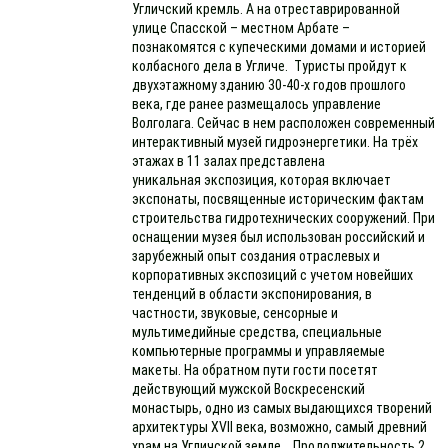
Угличский кремль. А на отреставрированной
улице Спасской – местном Арбате –
познакомятся с купеческими домами и историей
колбасного дела в Угличе. Туристы пройдут к
двухэтажному зданию 30-40-х годов прошлого
века, где ранее размещалось управление
Волголага. Сейчас в нем расположен современный
интерактивный музей гидроэнергетики. На трёх
этажах в 11 залах представлена
уникальная экспозиция, которая включает
экспонаты, посвященные историческим фактам
строительства гидротехнических сооружений. При
оснащении музея был использован российский и
зарубежный опыт создания отраслевых и
корпоративных экспозиций с учетом новейших
тенденций в области экспонирования, в
частности, звуковые, сенсорные и
мультимедийные средства, специальные
компьютерные программы и управляемые
макеты. На обратном пути гости посетят
действующий мужской Воскресенский
монастырь, одно из самых выдающихся творений
архитектуры XVII века, возможно, самый древний
храм на Угличской земле. Продолжительность 2