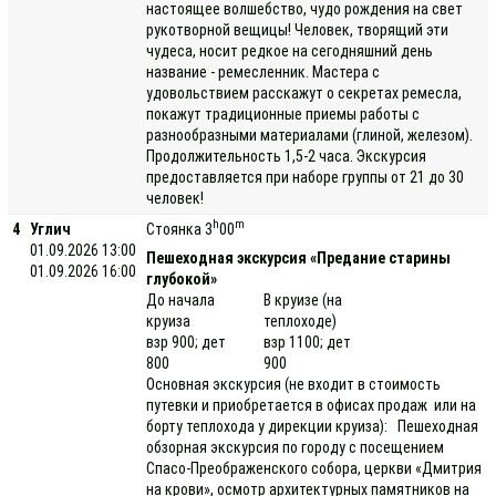
настоящее волшебство, чудо рождения на свет
рукотворной вещицы! Человек, творящий эти
чудеса, носит редкое на сегодняшний день
название - ремесленник. Мастера с
удовольствием расскажут о секретах ремесла,
покажут традиционные приемы работы с
разнообразными материалами (глиной, железом).
Продолжительность 1,5-2 часа. Экскурсия
предоставляется при наборе группы от 21 до 30
человек!
h
m
4
Углич
Стоянка 3
00
01.09.2026 13:00
Пешеходная экскурсия «Предание старины
01.09.2026 16:00
глубокой»
До начала
В круизе (на
круиза
теплоходе)
взр 900; дет
взр 1100; дет
800
900
Основная экскурсия (не входит в стоимость
путевки и приобретается в офисах продаж или на
борту теплохода у дирекции круиза): Пешеходная
обзорная экскурсия по городу с посещением
Спасо-Преображенского собора, церкви «Дмитрия
на крови», осмотр архитектурных памятников на