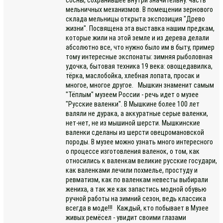
мельничных механизмов. В помещении зернового
склада мельницы открыта экспозиция "Древо
жизни". Посвящена эта выставка нашим предкам,
которые жили на этой земле и из дерева делали
абсолютно все, что нужно было им в быту, пример
тому интересные экспонаты: зимняя рыболовная
удочка, бытовая техника 19 века: овощедавилка,
тёрка, маслобойка, хлебная лопата, просак и
многое, многое другое. Мышкин знаменит самым
"Тёплым" музеем России - речь идет о музее
"Русские валенки". В Мышкине более 100 лет
валяли не дурака, а аккуратные серые валенки,
нет-нет, не из мышиной шерсти. Мышкинские
валенки сделаны из шерсти овецромановской
породы. В музее можно узнать много интересного
о процессе изготовления валенок, о том, как
относились к валенкам великие русские государи,
как валенками лечили похмелье, простуду и
ревматизм, как по валенкам невесты выбирали
жениха, а так же как запастись модной обувью
ручной работы на зимний сезон, ведь классика
всегда в моде!!! Каждый, кто побывает в Музее
живых ремёсел - увидит своими глазами