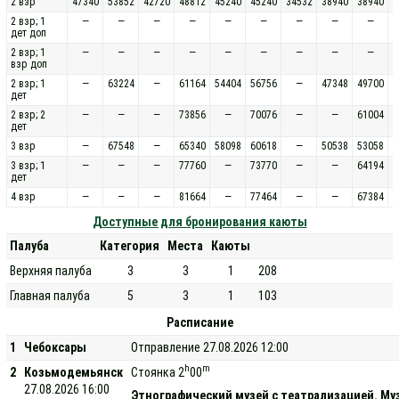
2 взр
47340
53852
42720
48812
45240
45240
34532
38940
38940
2 взр; 1
—
—
—
—
—
—
—
—
—
дет доп
2 взр; 1
—
—
—
—
—
—
—
—
—
взр доп
2 взр; 1
—
63224
—
61164
54404
56756
—
47348
49700
дет
2 взр; 2
—
—
—
73856
—
70076
—
—
61004
дет
3 взр
—
67548
—
65340
58098
60618
—
50538
53058
3 взр; 1
—
—
—
77760
—
73770
—
—
64194
дет
4 взр
—
—
—
81664
—
77464
—
—
67384
Доступные для бронирования каюты
Палуба
Категория
Места
Каюты
Верхняя палуба
3
3
1
208
Главная палуба
5
3
1
103
Расписание
1
Чебоксары
Отправление 27.08.2026 12:00
h
m
2
Козьмодемьянск
Стоянка 2
00
27.08.2026 16:00
Этнографический музей с театрализацией. Муз