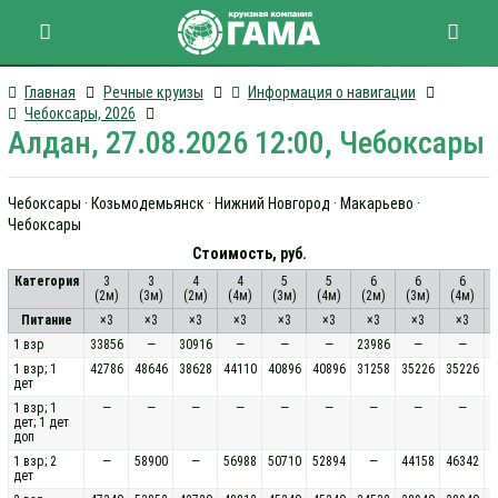
Главная
Речные круизы
Информация о навигации
Чебоксары, 2026
Алдан, 27.08.2026 12:00, Чебоксары
Чебоксары · Козьмодемьянск · Нижний Новгород · Макарьево ·
Чебоксары
Стоимость, руб.
Категория
3
3
4
4
5
5
6
6
6
(2м)
(3м)
(2м)
(4м)
(3м)
(4м)
(2м)
(3м)
(4м)
(
Питание
×3
×3
×3
×3
×3
×3
×3
×3
×3
1 взр
33856
—
30916
—
—
—
23986
—
—
1 взр; 1
42786
48646
38628
44110
40896
40896
31258
35226
35226
дет
1 взр; 1
—
—
—
—
—
—
—
—
—
дет; 1 дет
доп
1 взр; 2
—
58900
—
56988
50710
52894
—
44158
46342
дет