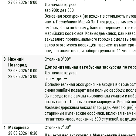
27.08.2026 18:00
До начала круиза
взр 900; дет 500
Основная экскурсия (не входит в стоимость путе
часть Республики Марий Эл. Площадь, занимаемая 
амбары, баня по-белому, баня по-черному, а так
марийских костюмов. Козьмодемьянск, как извес
захудалого провинциального городка сделать эле
залов этого музея посвящён творчеству мастера-
предоставляется при наборе группы от 11 человек
h
m
3
Нижний
Стоянка 3
00
Новгород
Дополнительная автобусная экскурсия по гор
28.08.2026 10:00
До начала круиза
28.08.2026 13:00
взр —; дет —
Дополнительная экскурсия, не входит в стоимост
снова зашёл») подарит вам полную свободу: иссл
Вы проедете по самым живописным улицам и набе
разных эпох. Главные точки маршрута: Речной во
Железнодорожный вокзал (площадь Революции) — 
старинные купеческие особняки, включая знамен
гигантская «восьмёрка» из 500 ступеней, ведуща
h
m
4
Макарьево
Стоянка 2
00
28.08.2026 18:30
Пешеходная экскурсия в Макарьевский монас