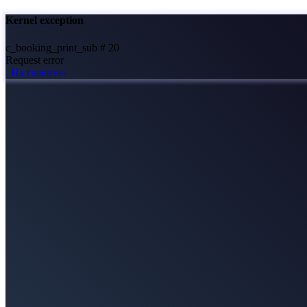
Kernel exception
c_booking_print_sub # 20
Request error
На главную