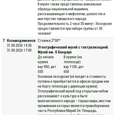
В музее также представлены уникальные
образцы национальной вышивки,
рассказывающие о мифологии, ценностях и
мастерстве чувашского народа.
Продолжительность 2 часа 30 минут. Экскурсия
предоставляется при наборе группы от 30
человек!
h
m
7
Козьмодемьянск
Стоянка 2
30
31.08.2026 14:30
Этнографический музей с театрализацией.
31.08.2026 17:00
Музей им. О.Бендера
До начала
В круизе (на
круиза
теплоходе)
взр 900; дет
взр 1100; дет
500
600
Основная экскурсия (не входит в стоимость
путевки и приобретается в офисах продаж или
на борту теплохода у дирекции круиза):
Этнографический музей под открытым небом
рассказывает о культуре и быте
малочисленного народа – горных мари, местом
проживания которых является правобережная
часть Республики Марий Эл. Площадь,