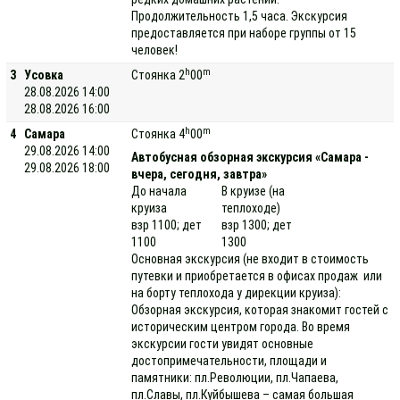
Продолжительность 1,5 часа. Экскурсия
предоставляется при наборе группы от 15
человек!
h
m
3
Усовка
Стоянка 2
00
28.08.2026 14:00
28.08.2026 16:00
h
m
4
Самара
Стоянка 4
00
29.08.2026 14:00
Автобусная обзорная экскурсия «Самара -
29.08.2026 18:00
вчера, сегодня, завтра»
До начала
В круизе (на
круиза
теплоходе)
взр 1100; дет
взр 1300; дет
1100
1300
Основная экскурсия (не входит в стоимость
путевки и приобретается в офисах продаж или
на борту теплохода у дирекции круиза):
Обзорная экскурсия, которая знакомит гостей с
историческим центром города. Во время
экскурсии гости увидят основные
достопримечательности, площади и
памятники: пл.Революции, пл.Чапаева,
пл.Славы, пл.Куйбышева – самая большая