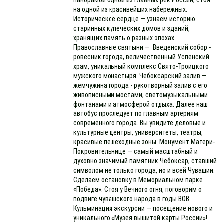
панорамой одной из главных рек России, стоя
на одной из красивейших набережных.
Историческое сердце — узнаем историю
старинных купеческих домов и зданий,
хранящих память о разных эпохах.
Православные святыни — Введенский собор -
ровесник города, величественный Успенский
храм, уникальный комплекс Свято-Троицкого
мужского монастыря. Чебоксарский залив —
жемчужина города - рукотворный залив с его
живописными мостами, светомузыкальными
фонтанами и атмосферой отдыха. Далее наш
автобус проследует по главным артериям
современного города. Вы увидите деловые и
культурные центры, университеты, театры,
красивые пешеходные зоны. Монумент Матери-
Покровительнице — самый масштабный и
духовно значимый памятник Чебоксар, ставший
символом не только города, но и всей Чувашии.
Сделаем остановку в Мемориальном парке
«Победа». Стоя у Вечного огня, поговорим о
подвиге чувашского народа в годы ВОВ.
Кульминация экскурсии — посещение нового и
уникального «Музея вышитой карты России»!