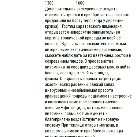
1300
1600
Дополнительная экскурсия (не входит в
стоимость путевки и приобретается в офисах
продаж или на борту теплохода у дирекции
круиза): Гостям саратовского лимонария
открывается невероятно занимательная
картина тропической природы во всей её
полноте. Здесь вы познакомитесь с самыми
интересными экзотическими растениями,
сможете наблюдать за их цветением, ростом и
созреванием плодов. В пространстве
питомника на соседних деревьях можно найти
бананы, авокадо, кофейные плоды,
фейхоа. Сладковатые ароматы цветущих
экзотических растении, свежий запах
цитрусовых и незабываемая красота
произведений природы поднимают настроение
и оказывают заметное терапевтическое
влияние – фитонциды, которыми наполнен
питомник, повышают иммунитет и
благоприятно воздействуют на нервную
систему. При теплице открыт магазин, в
котором вы сможете приобрести саженцы
редких домашних растений.