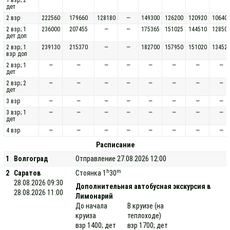
дет
2 взр
222560
179660
128180
—
149300
126200
120920
10640
2 взр; 1
236000
207455
—
—
175365
151025
144510
12850
дет доп
2 взр; 1
239130
215370
—
—
182700
157950
151020
13452
взр доп
2 взр; 1
—
—
—
—
—
—
—
—
дет
2 взр; 2
—
—
—
—
—
—
—
—
дет
3 взр
—
—
—
—
—
—
—
—
3 взр; 1
—
—
—
—
—
—
—
—
дет
4 взр
—
—
—
—
—
—
—
—
Расписание
1
Волгоград
Отправление 27.08.2026 12:00
h
m
2
Саратов
Стоянка 1
30
28.08.2026 09:30
Дополнительная автобусная экскурсия в
28.08.2026 11:00
Лимонарий
До начала
В круизе (на
круиза
теплоходе)
взр 1400; дет
взр 1700; дет