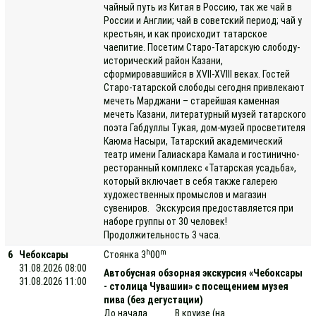
чайный путь из Китая в Россию, так же чай в
России и Англии; чай в советский период; чай у
крестьян, и как происходит татарское
чаепитие. Посетим Старо-Татарскую слободу-
исторический район Казани,
сформировавшийся в XVII-XVIII веках. Гостей
Старо-татарской слободы сегодня привлекают
мечеть Марджани – старейшая каменная
мечеть Казани, литературный музей татарского
поэта Габдуллы Тукая, дом-музей просветителя
Каюма Насыри, Татарский академический
театр имени Галиаскара Камала и гостинично-
ресторанный комплекс «Татарская усадьба»,
который включает в себя также галерею
художественных промыслов и магазин
сувениров. Экскурсия предоставляется при
наборе группы от 30 человек!
Продолжительность 3 часа.
h
m
6
Чебоксары
Стоянка 3
00
31.08.2026 08:00
Автобусная обзорная экскурсия «Чебоксары
31.08.2026 11:00
- столица Чувашии» с посещением музея
пива (без дегустации)
До начала
В круизе (на