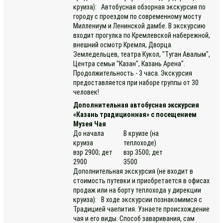
круиза): Автобусная обзорная экскурсия по
городу с проездом по современному мосту
Миллениум и Ленинской дамбе. В экскурсию
входит прогулка по Кремлевской набережной,
внешний осмотр Кремля, Дворца
Земледельцев, театра Кукол, "Туган Авалым",
Центра семьи "Казан", Казань Арена".
Продолжительность - 3 часа. Экскурсия
предоставляется при наборе группы от 30
человек!
Дополнительная автобусная экскурсия
«Казань традиционная» с посещением
Музея Чая
До начала
В круизе (на
круиза
теплоходе)
взр 2900; дет
взр 3500; дет
2900
3500
Дополнительная экскурсия (не входит в
стоимость путевки и приобретается в офисах
продаж или на борту теплохода у дирекции
круиза): В ходе экскурсии познакомимся с
Традицией чаепития. Узнаете происхождение
чая и его виды. Способ заваривания, сам