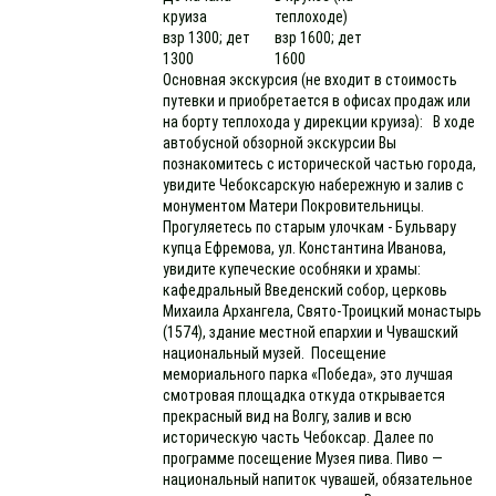
круиза
теплоходе)
взр 1300; дет
взр 1600; дет
1300
1600
Основная экскурсия (не входит в стоимость
путевки и приобретается в офисах продаж или
на борту теплохода у дирекции круиза): В ходе
автобусной обзорной экскурсии Вы
познакомитесь с исторической частью города,
увидите Чебоксарскую набережную и залив с
монументом Матери Покровительницы.
Прогуляетесь по старым улочкам - Бульвару
купца Ефремова, ул. Константина Иванова,
увидите купеческие особняки и храмы:
кафедральный Введенский собор, церковь
Михаила Архангела, Свято-Троицкий монастырь
(1574), здание местной епархии и Чувашский
национальный музей. Посещение
мемориального парка «Победа», это лучшая
смотровая площадка откуда открывается
прекрасный вид на Волгу, залив и всю
историческую часть Чебоксар. Далее по
программе посещение Музея пива. Пиво —
национальный напиток чувашей, обязательное