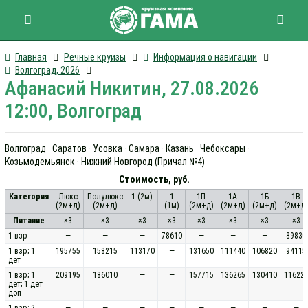
Главная
Речные круизы
Информация о навигации
Волгоград, 2026
Афанасий Никитин, 27.08.2026
12:00, Волгоград
Волгоград · Саратов · Усовка · Самара · Казань · Чебоксары ·
Козьмодемьянск · Нижний Новгород (Причал №4)
Стоимость, руб.
Категория
Люкс
Полулюкс
1 (2м)
1
1П
1А
1Б
1В
(2м+д)
(2м+д)
(1м)
(2м+д)
(2м+д)
(2м+д)
(2м+д
Питание
×3
×3
×3
×3
×3
×3
×3
×3
1 взр
—
—
—
78610
—
—
—
89830
1 взр; 1
195755
158215
113170
—
131650
111440
106820
94115
дет
1 взр; 1
209195
186010
—
—
157715
136265
130410
11622
дет; 1 дет
доп
1 взр; 2
—
—
—
—
—
—
—
—