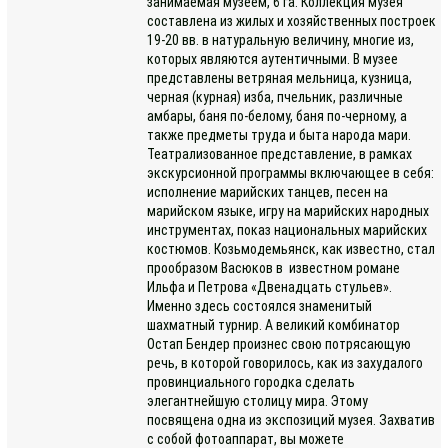
занимаемая музеем, 6 га. Коллекция музея
составлена из жилых и хозяйственных построек
19-20 вв. в натуральную величину, многие из,
которых являются аутентичными. В музее
представлены ветряная мельница, кузница,
черная (курная) изба, пчельник, различные
амбары, баня по-белому, баня по-черному, а
также предметы труда и быта народа мари.
Театрализованное представление, в рамках
экскурсионной программы включающее в себя:
исполнение марийских танцев, песен на
марийском языке, игру на марийских народных
инструментах, показ национальных марийских
костюмов. Козьмодемьянск, как известно, стал
прообразом Васюков в известном романе
Ильфа и Петрова «Двенадцать стульев».
Именно здесь состоялся знаменитый
шахматный турнир. А великий комбинатор
Остап Бендер произнес свою потрясающую
речь, в которой говорилось, как из захудалого
провинциального городка сделать
элегантнейшую столицу мира. Этому
посвящена одна из экспозиций музея. Захватив
с собой фотоаппарат, вы можете