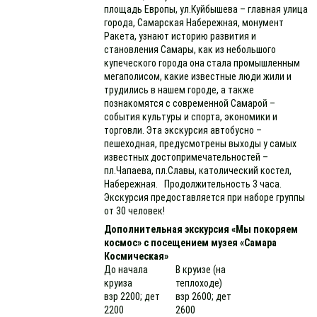
площадь Европы, ул.Куйбышева – главная улица
города, Самарская Набережная, монумент
Ракета, узнают историю развития и
становления Самары, как из небольшого
купеческого города она стала промышленным
мегаполисом, какие известные люди жили и
трудились в нашем городе, а также
познакомятся с современной Самарой –
события культуры и спорта, экономики и
торговли. Эта экскурсия автобусно –
пешеходная, предусмотрены выходы у самых
известных достопримечательностей –
пл.Чапаева, пл.Славы, католический костел,
Набережная. Продолжительность 3 часа.
Экскурсия предоставляется при наборе группы
от 30 человек!
Дополнительная экскурсия «Мы покоряем
космос» с посещением музея «Самара
Космическая»
До начала
В круизе (на
круиза
теплоходе)
взр 2200; дет
взр 2600; дет
2200
2600