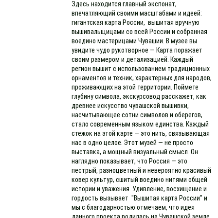
Здесь находится главный экспонат,
впечатляющий своими масштабами и идеей:
гигантская карта России, вышитая вручную
вышивальщицами со всей России и собранная
воедино мастерицами Чувашии. В музее вы
увидите чудо рукотворное — Карта поражает
своим размером и детализацией. Каждый
регион вышит с использованием традиционных
орнаментов и техник, характерных для народов,
проживающих на этой территории. Поймете
глубину символа, экскурсовод расскажет, как
древнее искусство чувашской вышивки,
насчитывающее сотни символов и оберегов,
стало современным языком единства. Каждый
стежок на этой карте — это нить, связывающая
нас в одно целое. Этот музей — не просто
выставка, а мощный визуальный смысл. Он
наглядно показывает, что Россия — это
пестрый, разноцветный и невероятно красивый
ковер культур, сшитый воедино нитями общей
истории и уважения. Удивление, восхищение и
гордость вызывает "Вышитая карта России" и
мы с благодарностью отмечаем, что идея
данного проекта родилась на Чувашской земле.