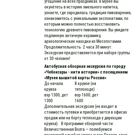
угощение на всех праздниках. В музее вы
окунётесь в историю хмельного напитка,
узнаете, где зародилась традиция пивоварения,
ознакомитесь с уникальными экспонатами, по
которым можно полностью восстановить
технологию древнего пивоварения. Вы увидите
подлинную античную керамику,
археологические находки из Месопотамии.
Продолжительность 2 часа 30 минут.
Экскурсия предоставляется при наборе группы
от 30 человек!
Автобусная обзорная экскурсия по городу
«Чебоксары - нити истории» с посещением
«Музея вышитой карты России»
До начала
В круизе (на
круиза
теплоходе)
взр 1300; дет
взр 1600; дет
1300
1600
Дополнительная экскурсия (не входит в
стоимость путевки и приобретается в офисах
продаж или на борту теплохода у дирекции
круиза): В программе обзорной части:
Величественная Волга — полюбуемся