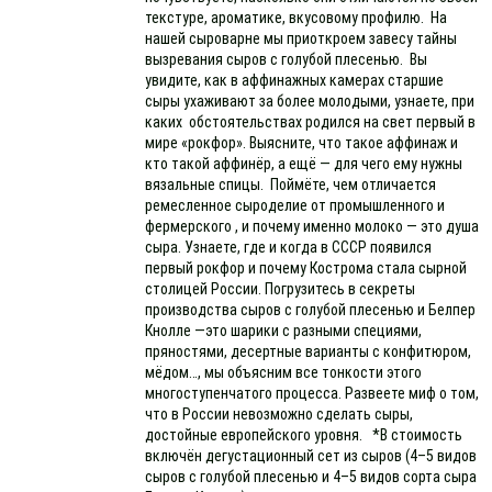
текстуре, ароматике, вкусовому профилю. На
нашей сыроварне мы приоткроем завесу тайны
вызревания сыров с голубой плесенью. Вы
увидите, как в аффинажных камерах старшие
сыры ухаживают за более молодыми, узнаете, при
каких обстоятельствах родился на свет первый в
мире «рокфор». Выясните, что такое аффинаж и
кто такой аффинёр, а ещё — для чего ему нужны
вязальные спицы. Поймёте, чем отличается
ремесленное сыроделие от промышленного и
фермерского , и почему именно молоко — это душа
сыра. Узнаете, где и когда в СССР появился
первый рокфор и почему Кострома стала сырной
столицей России. Погрузитесь в секреты
производства сыров с голубой плесенью и Белпер
Кнолле —это шарики с разными специями,
пряностями, десертные варианты с конфитюром,
мёдом…, мы объясним все тонкости этого
многоступенчатого процесса. Развеете миф о том,
что в России невозможно сделать сыры,
достойные европейского уровня. *В стоимость
включён дегустационный сет из сыров (4–5 видов
сыров с голубой плесенью и 4–5 видов сорта сыра