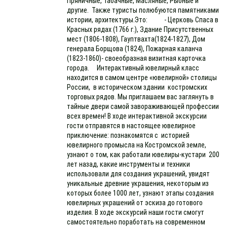
Пряничные, Табачные, Масляные, Рыбные и
другие. Также туристы полюбуются памятниками
истории, архитектуры.Это: - Церковь Спаса в
Красных рядах (1766 г.), Здание Присутственных
мест (1806-1808), Гауптвахта(1824-1827), Дом
генерала Борщова (1824), Пожарная каланча
(1823-1860)- своеобразная визитная карточка
города. Интерактивный ювелирный класс
находится в самом центре «ювелирной» столицы
России, в историческом здании костромских
торговых рядов. Мы приглашаем вас заглянуть в
тайные двери самой завораживающей профессии
всех времен! В ходе интерактивной экскурсии
гости отправятся в настоящее ювелирное
приключение: познакомятся с историей
ювелирного промысла на Костромской земле,
узнают о том, как работали ювелиры-кустари 200
лет назад, какие инструменты и техники
использовали для создания украшений, увидят
уникальные древние украшения, некоторым из
которых более 1000 лет, узнают этапы создания
ювелирных украшений от эскиза до готового
изделия. В ходе экскурсий наши гости смогут
самостоятельно поработать на современном