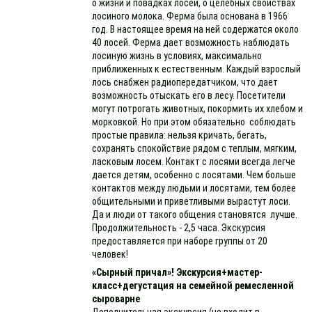
о жизни и повадках лосей, о целебных свойствах
лосиного молока. Ферма была основана в 1966
год. В настоящее время на ней содержатся около
40 лосей. Ферма дает возможность наблюдать
лосиную жизнь в условиях, максимально
приближенных к естественным. Каждый взрослый
лось снабжен радиопередатчиком, что дает
возможность отыскать его в лесу. Посетители
могут потрогать животных, покормить их хлебом и
морковкой. Но при этом обязательно соблюдать
простые правила: нельзя кричать, бегать,
сохранять спокойствие рядом с теплым, мягким,
ласковым лосем. Контакт с лосями всегда легче
дается детям, особенно с лосятами. Чем больше
контактов между людьми и лосятами, тем более
общительными и приветливыми вырастут лоси.
Да и люди от такого общения cтановятся лучше.
Продолжительность - 2,5 часа. Экскурсия
предоставляется при наборе группы от 20
человек!
«Сырный причал»! Экскурсия+мастер-
класс+дегустация на семейной ремесленной
сыроварне
Дополнительная экскурсия (не входит в