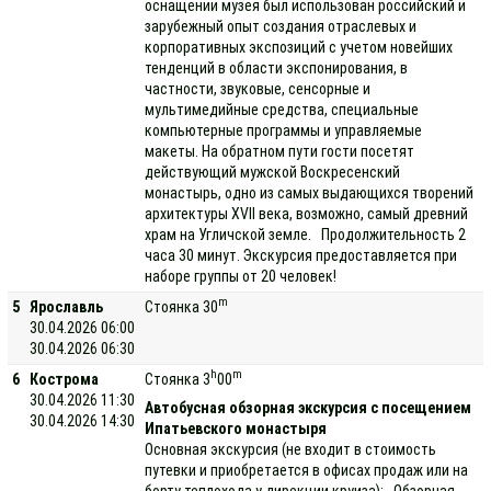
оснащении музея был использован российский и
зарубежный опыт создания отраслевых и
корпоративных экспозиций с учетом новейших
тенденций в области экспонирования, в
частности, звуковые, сенсорные и
мультимедийные средства, специальные
компьютерные программы и управляемые
макеты. На обратном пути гости посетят
действующий мужской Воскресенский
монастырь, одно из самых выдающихся творений
архитектуры XVII века, возможно, самый древний
храм на Угличской земле. Продолжительность 2
часа 30 минут. Экскурсия предоставляется при
наборе группы от 20 человек!
m
5
Ярославль
Стоянка 30
30.04.2026 06:00
30.04.2026 06:30
h
m
6
Кострома
Стоянка 3
00
30.04.2026 11:30
Автобусная обзорная экскурсия с посещением
30.04.2026 14:30
Ипатьевского монастыря
Основная экскурсия (не входит в стоимость
путевки и приобретается в офисах продаж или на
борту теплохода у дирекции круиза): Обзорная