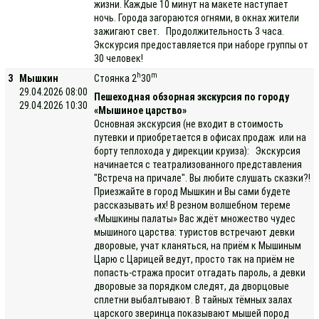
жизни. Каждые 10 минут на макете наступает
ночь. Города загораются огнями, в окнах жители
зажигают свет. Продолжительность 3 часа.
Экскурсия предоставляется при наборе группы от
30 человек!
h
m
3
Мышкин
Стоянка 2
30
29.04.2026 08:00
Пешеходная обзорная экскурсия по городу
29.04.2026 10:30
«Мышиное царство»
Основная экскурсия (не входит в стоимость
путевки и приобретается в офисах продаж или на
борту теплохода у дирекции круиза): Экскурсия
начинается с театрализованного представления
"Встреча на причале". Вы любите слушать сказки?!
Приезжайте в город Мышкин и Вы сами будете
рассказывать их! В резном волшебном тереме
«Мышкины палаты» Вас ждёт множество чудес
мышиного царства: туристов встречают девки
дворовые, учат кланяться, на приём к Мышиным
Царю с Царицей ведут, просто так на приём не
попасть-стража просит отгадать пароль, а девки
дворовые за порядком следят, да дворцовые
сплетни выбалтывают. В тайных тёмных залах
царского зверинца показывают мышей пород