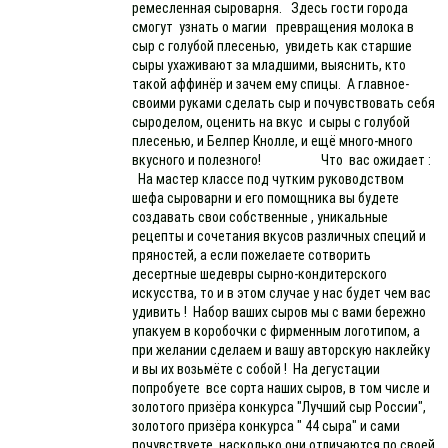
ремесленная сыроварня. Здесь гости города
смогут узнать о магии превращения молока в
сыр с голубой плесенью, увидеть как старшие
сыры ухаживают за младшими, выяснить, кто
такой аффинёр и зачем ему спицы. А главное-
своими руками сделать сыр и почувствовать себя
сыроделом, оценить на вкус и сыры с голубой
плесенью, и Белпер Кнолле, и ещё много-много
вкусного и полезного! Что вас ожидает :
На мастер классе под чутким руководством
шефа сыроварни и его помощника вы будете
создавать свои собственные , уникальные
рецепты и сочетания вкусов различных специй и
пряностей, а если пожелаете сотворить
десертные шедевры сырно-кондитерского
искусства, то и в этом случае у нас будет чем вас
удивить ! Набор ваших сыров мы с вами бережно
упакуем в коробочки с фирменным логотипом, а
при желании сделаем и вашу авторскую наклейку
и вы их возьмёте с собой ! На дегустации
попробуете все сорта наших сыров, в том числе и
золотого призёра конкурса "Лучший сыр России",
золотого призёра конкурса " 44 сыра" и сами
почувствуете, насколько они отличаются по своей