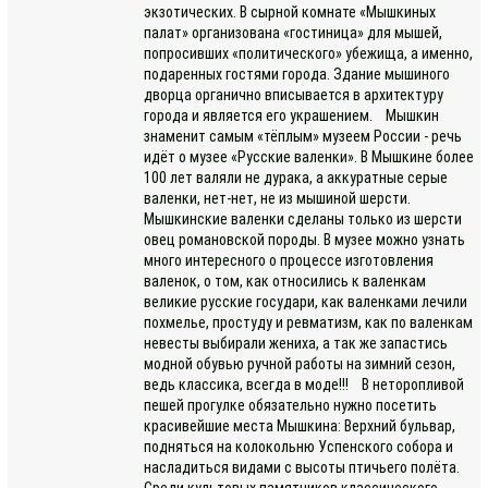
экзотических. В сырной комнате «Мышкиных
палат» организована «гостиница» для мышей,
попросивших «политического» убежища, а именно,
подаренных гостями города. Здание мышиного
дворца органично вписывается в архитектуру
города и является его украшением. Мышкин
знаменит самым «тёплым» музеем России - речь
идёт о музее «Русские валенки». В Мышкине более
100 лет валяли не дурака, а аккуратные серые
валенки, нет-нет, не из мышиной шерсти.
Мышкинские валенки сделаны только из шерсти
овец романовской породы. В музее можно узнать
много интересного о процессе изготовления
валенок, о том, как относились к валенкам
великие русские государи, как валенками лечили
похмелье, простуду и ревматизм, как по валенкам
невесты выбирали жениха, а так же запастись
модной обувью ручной работы на зимний сезон,
ведь классика, всегда в моде!!! В неторопливой
пешей прогулке обязательно нужно посетить
красивейшие места Мышкина: Верхний бульвар,
подняться на колокольню Успенского собора и
насладиться видами с высоты птичьего полёта.
Среди культовых памятников классического