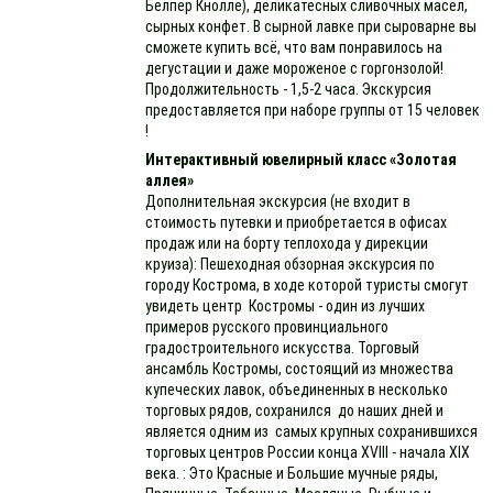
Белпер Кнолле), деликатесных сливочных масел,
сырных конфет. В сырной лавке при сыроварне вы
сможете купить всё, что вам понравилось на
дегустации и даже мороженое с горгонзолой!
Продолжительность - 1,5-2 часа. Экскурсия
предоставляется при наборе группы от 15 человек
!
Интерактивный ювелирный класс «Золотая
аллея»
Дополнительная экскурсия (не входит в
стоимость путевки и приобретается в офисах
продаж или на борту теплохода у дирекции
круиза): Пешеходная обзорная экскурсия по
городу Кострома, в ходе которой туристы смогут
увидеть центр Костромы - один из лучших
примеров русского провинциального
градостроительного искусства. Торговый
ансамбль Костромы, состоящий из множества
купеческих лавок, объединенных в несколько
торговых рядов, сохранился до наших дней и
является одним из самых крупных сохранившихся
торговых центров России конца XVIII - начала XIX
века. : Это Красные и Большие мучные ряды,