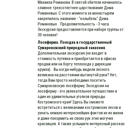
Михаила Романова. В святой обители начиналось
славное трехсотлетнее царствование Дома
Романовых. С этого момента за монастырем
закрепилось название - "колыбель" Дома
Романовых. Продолжительность - 3 часа.
Экскурсия предоставляется при наборе группы от
30 человек!
Лосеферма. Поездка в государственный
Сумароковский природный заказник
Дополнительная экскурсия (не входит в
стоимость путевки и приобретается в офисах
продаж или на борту теплохода у дирекции
круиза): Вы когда-нибудь видели лесного
великана на расстоянии вытянутой руки? Нет,
тогда Вам просто необходимо посетить
Сумароковскую лосеферму. Экскурсия на
лосеферму - это увлекательное путешествие в
один из удивительных уголков природы
Костромского края! Здесь Вы сможете
встретиться с великанами костромских лесов и
узнать немало интереснейших фактов из их жизни
и даже покормить из своих рук этих могучих
красавцев. А также услышите интересный рассказ