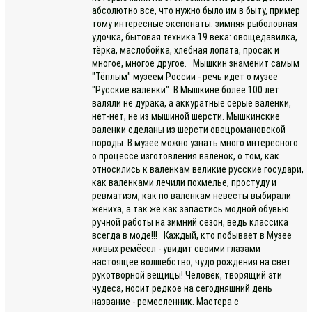
абсолютно все, что нужно было им в быту, пример
тому интересные экспонаты: зимняя рыболовная
удочка, бытовая техника 19 века: овощедавилка,
тёрка, маслобойка, хлебная лопата, просак и
многое, многое другое. Мышкин знаменит самым
"Тёплым" музеем России - речь идет о музее
"Русские валенки". В Мышкине более 100 лет
валяли не дурака, а аккуратные серые валенки,
нет-нет, не из мышиной шерсти. Мышкинские
валенки сделаны из шерсти овецромановской
породы. В музее можно узнать много интересного
о процессе изготовления валенок, о том, как
относились к валенкам великие русские государи,
как валенками лечили похмелье, простуду и
ревматизм, как по валенкам невесты выбирали
жениха, а так же как запастись модной обувью
ручной работы на зимний сезон, ведь классика
всегда в моде!!! Каждый, кто побывает в Музее
живых ремёсел - увидит своими глазами
настоящее волшебство, чудо рождения на свет
рукотворной вещицы! Человек, творящий эти
чудеса, носит редкое на сегодняшний день
название - ремесленник. Мастера с