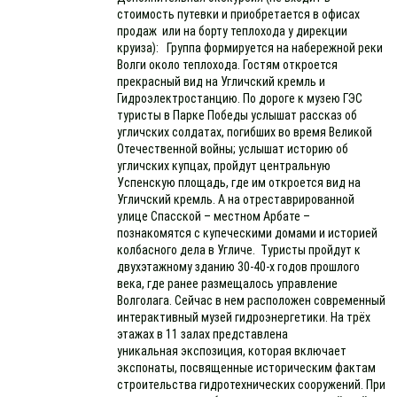
стоимость путевки и приобретается в офисах
продаж или на борту теплохода у дирекции
круиза): Группа формируется на набережной реки
Волги около теплохода. Гостям откроется
прекрасный вид на Угличский кремль и
Гидроэлектростанцию. По дороге к музею ГЭС
туристы в Парке Победы услышат рассказ об
угличских солдатах, погибших во время Великой
Отечественной войны; услышат историю об
угличских купцах, пройдут центральную
Успенскую площадь, где им откроется вид на
Угличский кремль. А на отреставрированной
улице Спасской – местном Арбате –
познакомятся с купеческими домами и историей
колбасного дела в Угличе. Туристы пройдут к
двухэтажному зданию 30-40-х годов прошлого
века, где ранее размещалось управление
Волголага. Сейчас в нем расположен современный
интерактивный музей гидроэнергетики. На трёх
этажах в 11 залах представлена
уникальная экспозиция, которая включает
экспонаты, посвященные историческим фактам
строительства гидротехнических сооружений. При