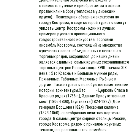
стоимость путевки и приобретается в офисах
продаж или на борту теплохода у дирекции
круиза): Пешеходная обзорная экскурсия по
городу Кострома, в ходе которой туристы смогут
увидеть центр Костромы - один из лучших
примеров русского провинциального
градостроительного искусства. Торговый
ансамбль Костромы, состоящий из множества
купеческих лавок, объединенных в несколько
торговых рядов, сохранился до наших дней и
является одним из самых крупных сохранившихся
торговых центров России конца XVIII - начала XIX
века. : Это Красные и Большие мучные ряды,
Пряничные, Табачные, Масляные, Рыбные и
другие. Также туристы полюбуются памятниками
истории, архитектуры.Это: - Церковь Спаса в
Красных рядах (1766 г.), Здание Присутственных
мест (1806-1808), Гауптвахта(1824-1827), Дом
генерала Борщова (1824), Пожарная каланча
(1823-1860)- своеобразная визитная карточка
города. В самом центре сырной столицы России,
городе Костроме, рядом с причалом круизных
теплоходов, располагается семейная