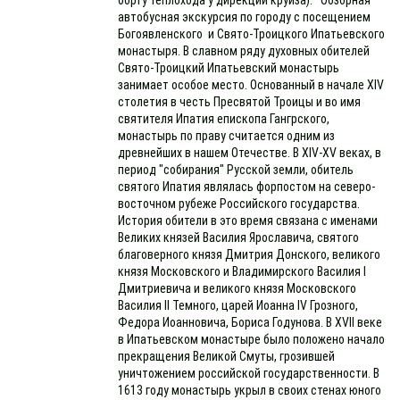
автобусная экскурсия по городу с посещением
Богоявленского и Свято-Троицкого Ипатьевского
монастыря. В славном ряду духовных обителей
Свято-Троицкий Ипатьевский монастырь
занимает особое место. Основанный в начале XIV
столетия в честь Пресвятой Троицы и во имя
святителя Ипатия епископа Гангрского,
монастырь по праву считается одним из
древнейших в нашем Отечестве. В XIV-XV веках, в
период "собирания" Русской земли, обитель
святого Ипатия являлась форпостом на северо-
восточном рубеже Российского государства.
История обители в это время связана с именами
Великих князей Василия Ярославича, святого
благоверного князя Дмитрия Донского, великого
князя Московского и Владимирского Василия I
Дмитриевича и великого князя Московского
Василия II Темного, царей Иоанна IV Грозного,
Федора Иоанновича, Бориса Годунова. В XVII веке
в Ипатьевском монастыре было положено начало
прекращения Великой Смуты, грозившей
уничтожением российской государственности. В
1613 году монастырь укрыл в своих стенах юного