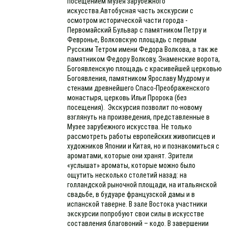
посещением Музея зарубежного
искусства.Автобусная часть экскурсии с
осмотром исторической части города -
Первомайский Бульвар с памятником Петру и
Февронье, Волковскую площадь с первым
Русским Тетром имени Федора Волкова, а так же
памятником Федору Волкову, Знаменские ворота,
Богоявленскую площадь с красивейшей церковью
Богоявления, памятником Ярославу Мудрому и
стенами древнейшего Спасо-Преображенского
монастыря, церковь Ильи Пророка (без
посещения). Экскурсия позволит по-новому
взглянуть на произведения, представленные в
Музее зарубежного искусства. Не только
рассмотреть работы европейских живописцев и
художников Японии и Китая, но и познакомиться с
ароматами, которые они хранят. Зрители
«услышат» ароматы, которые можно было
ощутить несколько столетий назад: на
голландской рыночной площади, на итальянской
свадьбе, в будуаре французской дамы и в
испанской таверне. В зале Востока участники
экскурсии попробуют свои силы в искусстве
составления благовоний – кодо. В завершении