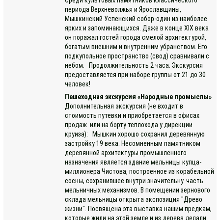
периода Верхневолжья и Ярославщины,
Мышкинский Успенский собор-один из наиболее
ярких и запоминающихся. Даже в конце XIX века
он поражал гостей города смелой архитектурой,
богатым внешним и внутренним убранством. Его
подкупольное пространство (свод) сравнивали с
небом. Продолжительность 2 часа. Экскурсия
предоставляется при наборе группы от 21 до 30
человек!
Пешеходная экскурсия «Народные промыслы»
Дополнительная экскурсия (не входит в
стоимость путевки и приобретается в офисах
продаж или на борту теплохода у дирекции
круиза): Мышкин хорошо сохранил деревянную
застройку 19 века. Несомненным памятником
деревянной архитектуры промышленного
назначения является здание мельницы купца-
миллионера Чистова, построенное из корабельной
сосны, сохранившее внутри значительну. часть
мельничных механизмов. В помещении зернового
склада мельницы открыта экспозиция "Древо
жизни". Посвящена эта выставка нашим предкам,
которые жили на этой земле и из дерева делали