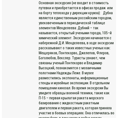
Основная экскурсия (не входит в стоимость
путевки и приобретается в офисах продаж или
на борту теплохода у дирекции круиза): Дубна
является единственным российским городом,
увековеченным в периодической таблице
элементов Менделеева: Дубний – так
называется, открытый учеными города, 105–й
химический элемент. Экскурсия начинается с
набережной Д.И. Менделеева, в ходе экскурсии
рассказывают о таких известных ученых как:
Мещеряков, Понтекорво, Джелепов, Флеров,
Боголюбов, Векслер. Туристы узнают, чем
связаны ученый Понтекорво и Владимир
Высоцкий, познакомятся с мозаичными
полотнами Надежды Леже. В музее
разместились экспонаты, информационные
стенды и музейные экспозиции. В отдельном
помещении кинозал. Во время экскурсии Вы
увидите образцы военной техники, такие как
П-15 – первая крылатая ракета морского
базирования с жидкостным ракетным
двигателем и первая ракета, которая приняла
участие в боевых операциях. Она отличилась во
многих боях, в том числе в войне между