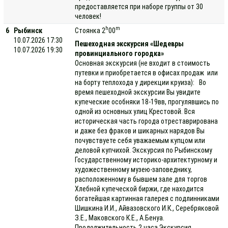
предоставляется при наборе группы от 30
человек!
h
m
6
Рыбинск
Стоянка 2
00
10.07.2026 17:30
Пешеходная экскурсия «Шедевры
10.07.2026 19:30
провинциального городка»
Основная экскурсия (не входит в стоимость
путевки и приобретается в офисах продаж или
на борту теплохода у дирекции круиза): Во
время пешеходной экскурсии Вы увидите
купеческие особняки 18-19вв, прогулявшись по
одной из основных улиц Крестовой. Вся
историческая часть города отреставрирована
и даже без фраков и шикарных нарядов Вы
почувствуете себя уважаемым купцом или
деловой купчихой. Экскурсия по Рыбинскому
Государственному историко-архитектурному и
художественному музею-заповеднику,
расположенному в бывшем зале для торгов
Хлебной купеческой биржи, где находится
богатейшая картинная галерея с подлинниками
Шишкина И.И., Айвазовского И.К., Серебряковой
З.Е., Маковского К.Е., А.Бенуа.
Продолжительность 2 часа Экскурсия