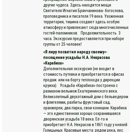
другие чудеса. Здесь находятся мощи
Святителя Игнатия Брянчанинова- богослова,
проповедника и писателя 19 века. Ухоженная
территория, тишина создают здесь особую
атмосферу и привлекают сюда многочисленных
гостей-паломников. Продолжительность 3
часа. Экскурсия предоставляется при наборе
группы от 25 человек!
«Я лиру посвятил народу своему»-
посещение усадьбы Н.А. Некрасова
«Карабиха»
Дополнительная экскурсия (не входит в
стоимость путевки и приобретается в офисах
продаж или на борту теплохода у дирекции
круиза): Усадьба «Карабиха» построена с
размахом вельмож Екатерининского века.
Великолепный двухэтажный дом с бельведером
и флигелями, разбиты фруктовый сад,
оранжереи, два парка, свои конюшни. Карабиха
— это единственная хорошо сохранившаяся
дворянская усадьба 18 века. Её-то и
приобретает Н.А. Некрасов в 1861 году у князей
Голицыных. Красивые места: рядом река, лес.