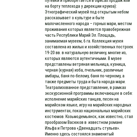
путевки и приобретается в офисах продаж или
на борту теплохода у дирекции круиза):
Этнографический музей под открытым небом
рассказывает о культуре и быте
малочисленного народа – горных мари, местом
проживания которых является правобережная
часть Республики Марий Эл. Площадь,
занимаемая музеем, 6 га. Коллекция музея
составлена из жилых и хозяйственных построек
19-20 вв. в натуральную величину, многие из,
которых являются аутентичными. В музее
представлены ветряная мельница, кузница,
черная (курная) изба, пчельник, различные
амбары, баня по-белому, баня по-черному, а
также предметы труда и быта народа мари.
Театрализованное представление, в рамках
экскурсионной программы включающее в себя:
исполнение марийских танцев, песен на
марийском языке, игру на марийских народных
инструментах, показ национальных марийских
костюмов. Козьмодемьянск, как известно, стал
прообразом Васюков в известном романе
Ильфа и Петрова «Двенадцать стульев».
Именно здесь состоялся знаменитый