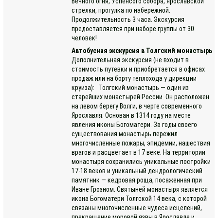
Вечного огня, Успенсого собора, Ярославской
стрелки, прогулка по набережной.
Продолжительность 3 часа. Экскурсия
предоставляется при наборе группы от 30
человек!
Автобусная экскурсия в Толгский монастырь
Дополнительная экскурсия (не входит в
стоимость путевки и приобретается в офисах
продаж или на борту теплохода у дирекции
круиза): Толгский монастырь — один из
старейших монастырей России. Он расположен
на левом берегу Волги, в черте современного
Ярославля. Основан в 1314 году на месте
явления иконы Богоматери. За годы своего
существования монастырь пережил
многочисленные пожары, эпидемии, нашествия
врагов и расцветает в 17 веке. На территории
монастыря сохранились уникальные постройки
17-18 веков и уникальный дендрологический
памятник — кедровая роща, посаженная при
Иване Грозном. Святыней монастыря является
икона Богоматери Толгской 14 века, с которой
связаны многочисленные чудеса исцелений,
прекращение моровой язвы в Ярославле и