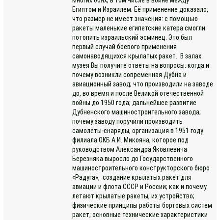
Египтом и Израилем. Её применение доказало,
что размер не имеет значения: с помощью
ракеты маленькие египетские катера смогли
потопить израильский эсминец. Это был
первый случай боевого применения
самонаводящихся крылатых ракет. В залах
музея Вы получите ответы на вопросы: когда и
почему возникли современная Дубна и
авиационный завод; что производили на заводе
до, во время и после Великой отечественной
войны до 1950 года; дальнейшее развитие
Дубненского машиностроительного завода;
почему заводу поручили производить
самолёты-снаряды, организация в 1951 году
филиала ОКБ А.И. Микояна, которое под
руководством Александра Яковлевича
Березняка выросло до Государственного
машиностроительного конструкторского бюро
«Радуга», создание крылатых ракет для
авиации и флота СССР и России; как и почему
летают крылатые ракеты, их устройство;
физические принципы работы бортовых систем
ракет; основные технические характеристики