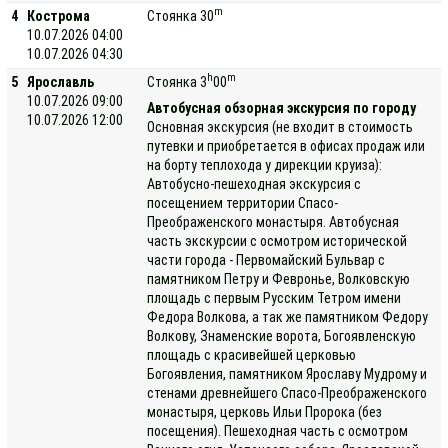
m
4
Кострома
Стоянка 30
10.07.2026 04:00
10.07.2026 04:30
h
m
5
Ярославль
Стоянка 3
00
10.07.2026 09:00
Автобусная обзорная экскурсия по городу
10.07.2026 12:00
Основная экскурсия (не входит в стоимость
путевки и приобретается в офисах продаж или
на борту теплохода у дирекции круиза):
Автобусно-пешеходная экскурсия с
посещением территории Спасо-
Преображенского монастыря. Автобусная
часть экскурсии с осмотром исторической
части города - Первомайский Бульвар с
памятником Петру и Февронье, Волковскую
площадь с первым Русским Тетром имени
Федора Волкова, а так же памятником Федору
Волкову, Знаменские ворота, Богоявленскую
площадь с красивейшей церковью
Богоявления, памятником Ярославу Мудрому и
стенами древнейшего Спасо-Преображенского
монастыря, церковь Ильи Пророка (без
посещения). Пешеходная часть с осмотром