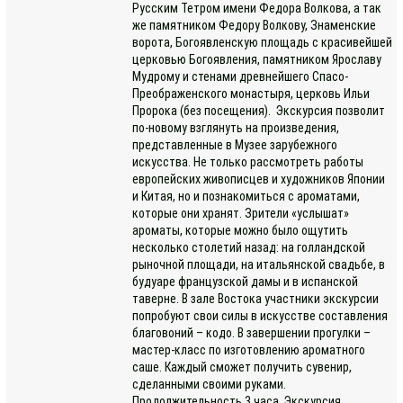
Русским Тетром имени Федора Волкова, а так
же памятником Федору Волкову, Знаменские
ворота, Богоявленскую площадь с красивейшей
церковью Богоявления, памятником Ярославу
Мудрому и стенами древнейшего Спасо-
Преображенского монастыря, церковь Ильи
Пророка (без посещения). Экскурсия позволит
по-новому взглянуть на произведения,
представленные в Музее зарубежного
искусства. Не только рассмотреть работы
европейских живописцев и художников Японии
и Китая, но и познакомиться с ароматами,
которые они хранят. Зрители «услышат»
ароматы, которые можно было ощутить
несколько столетий назад: на голландской
рыночной площади, на итальянской свадьбе, в
будуаре французской дамы и в испанской
таверне. В зале Востока участники экскурсии
попробуют свои силы в искусстве составления
благовоний – кодо. В завершении прогулки –
мастер-класс по изготовлению ароматного
саше. Каждый сможет получить сувенир,
сделанными своими руками.
Продолжительность 3 часа. Экскурсия