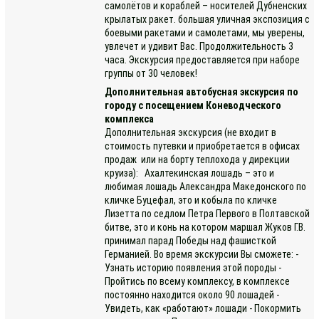
самолётов и кораблей – носителей Дубненских
крылатых ракет. большая уличная экспозиция с
боевыми ракетами и самолетами, мы уверены,
увлечет и удивит Вас. Продолжительность 3
часа. Экскурсия предоставляется при наборе
группы от 30 человек!
Дополнительная автобусная экскурсия по
городу с посещением Коневодческого
комплекса
Дополнительная экскурсия (не входит в
стоимость путевки и приобретается в офисах
продаж или на борту теплохода у дирекции
круиза): Ахалтекинская лошадь – это и
любимая лошадь Александра Македонского по
кличке Буцефал, это и кобыла по кличке
Лизетта по седлом Петра Первого в Полтавской
битве, это и конь на котором маршал Жуков Г.В.
принимал парад Победы над фашисткой
Германией. Во время экскурсии Вы сможете: -
Узнать историю появления этой породы -
Пройтись по всему комплексу, в комплексе
постоянно находится около 90 лошадей -
Увидеть, как «работают» лошади - Покормить