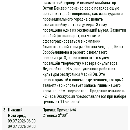
шахматный турнир. А великий комбинатор
Остап Бендер произнес свою потрясающую
речь, в которой говорилось, как из захудалого
провинциального городка сделать
элегантнейшую столицу мира. Этому
посвящена одна из экспозиций музея. Захватив
с собой фотоаппарат, вы можете
сфотографироваться в компании
блистательной троицы: Остапа Бендера, Кисы
Воробьянинова и рыжего одноглазого
васюкинца. Один из залов этого музея
посвящён творчеству мастера-скульптора
Леденейкина Н.Б., заслуженного работника
культуры республики Марий Эл. Это
неповторимый в своем роде человек, который
талантливо использует запасы глины нашего
края в своём творчестве. Продолжительность
- 2 часа Экскурсия предоставляется при наборе
группы от 11 человек!
3
Нижний
Причал: Причал №4
h
m
Новгород
Стоянка 3
00
09.07.2026 06:00
09.07.2026 09:00