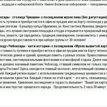
й, ведущая к набережной Волги. Нижне‑Волжская набережная — панорамные
оксары - столица Чувашии» с посещением музея пива (без дегустации
ость путевки и приобретается в офисах продаж или на борту теплохода у
ым улочкам - Бульвару купца Ефремова, ул. Константина Иванова, увидит
», это лучшая смотровая площадка откуда открывается прекрасный вид н
итка, узнаете, где зародилась традиция пивоварения, ознакомитесь с ун
скурсия предоставляется при наборе группы от 30 человек!
ороду «Чебоксары - нити истории» с посещением «Музея вышитой кар
 стоимость путевки и приобретается в офисах продаж или на борту теплох
печеских домов и зданий, хранящих память о разных эпохах. Православны
мостами, светомузыкальными фонтанами и атмосферой отдыха. Далее наш 
духовно значимый памятник Чебоксар, ставший символом не только города
карты России»! Здесь находится главный экспонат, впечатляющий своими 
ей. Каждый регион вышит с использованием традиционных орнаментов и т
м языком единства. Каждый стежок на этой карте — это нить, связывающа
и уважения. Удивление, восхищение и гордость вызывает "Вышитая карта
 и мастерстве чувашского народа. Продолжительность 2 часа 30 минут. 