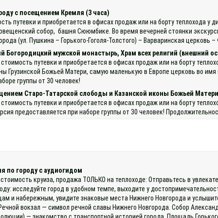
роду с посещением Кремля (3 часа)
ость путевки и приобретается в офисах продаж или на борту теплохода у
говещенский собор, башня Сююмбике. Во время вечерней стоянки экскурсия
орода (ул. Пушкина – Горького-Гоголя-Толстого) – Варваринская церковь
ий Богородицкий мужской монастырь, Храм всех религий (внешний о
в стоимость путевки и приобретается в офисах продаж или на борту тепл
ы Грузинской Божьей Матери, самую маленькую в Европе церковь во имя м
боре группы от 30 человек!
ещением Старо-Татарской слободы и Казанской иконы Божьей Матери
 стоимость путевки и приобретается в офисах продаж или на борту теплох
сия предоставляется при наборе группы от 30 человек! Продолжительнос
я по городу с аудиогидом
 стоимость круиза, продажа ТОЛЬКО на теплоходе: Отправьтесь в увлекате
оду: исследуйте город в удобном темпе, выходите у достопримечательнос
ам и набережным, увидите знаковые места Нижнего Новгорода и услышит
Речной вокзал — символ речной славы Нижнего Новгорода. Собор Александ
люции) — знакомство с транспортной историей города. Площадь Горького 