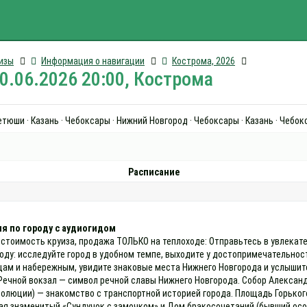
изы
Информация о навигации
Кострома, 2026
10.06.2026 20:00, Кострома
Тетюши · Казань · Чебоксары · Нижний Новгород · Чебоксары · Казань · Чеб
Расписание
я по городу с аудиогидом
 стоимость круиза, продажа ТОЛЬКО на теплоходе: Отправьтесь в увлекате
оду: исследуйте город в удобном темпе, выходите у достопримечательнос
ам и набережным, увидите знаковые места Нижнего Новгорода и услышит
Речной вокзал — символ речной славы Нижнего Новгорода. Собор Александ
люции) — знакомство с транспортной историей города. Площадь Горького 
ая знаменитый «Сундучок с замочком» и Дом бракосочетаний (бывший осо