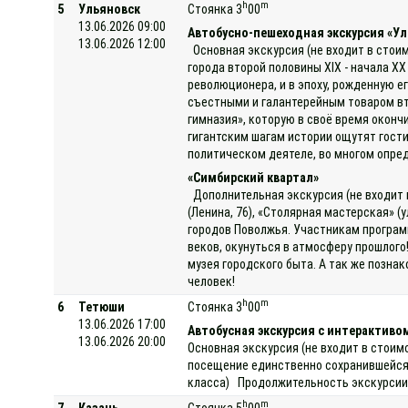
h
m
5
Ульяновск
Стоянка 3
00
13.06.2026 09:00
Автобусно-пешеходная экскурсия «У
13.06.2026 12:00
Основная экскурсия (не входит в стои
города второй половины XIX - начала X
революционера, и в эпоху, рожденную е
съестными и галантерейным товаром вт
гимназия», которую в своё время окон
гигантским шагам истории ощутят гост
политическом деятеле, во многом опред
«Симбирский квартал»
Дополнительная экскурсия (не входит 
(Ленина, 76), «Столярная мастерская» (
городов Поволжья. Участникам програм
веков, окунуться в атмосферу прошлого
музея городского быта. А так же позна
человек!
h
m
6
Тетюши
Стоянка 3
00
13.06.2026 17:00
Автобусная экскурсия с интерактивом
13.06.2026 20:00
Основная экскурсия (не входит в стоим
посещение единственно сохранившейся 
класса) Продолжительность экскурсии 
h
m
7
Казань
Стоянка 5
00