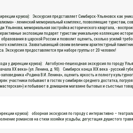
у дирекции круиза): Экскурсия представляет Симбирск-Ульяновск как ун
ализма» - ленинский мемориальный комплекс, позволяющие туристам, сове
олоди Ульянова; мемориальная застройка исторического квартала, - восп
терактивные экспозиции подарят туристам уникальную коллекцию историй
 образования в царской России и позволит оценить, сколько усилий тре
ьного комплекса. Захватывающий своим величием архитектурный памятник
а. Экскурсия предоставляется при наборе группы от 20 человек!
охода у дирекции круиза): Автобусно-пешеходная экскурсия по городу Ул
 - начала ХХ века» (ул. Ленина, д. 90). Симбирск конца XIX века - русски
аповедника «Родина В.И. Ленина», оценить яркость и полноту культурног
ян: участники побывают в гостях у симбирян среднего достатка, погрузят
 мастерская») и побывают в домашнем магазине бытовых и съестных товар
 дирекции круиза): обзорная экскурсия по городу с интерактивно – теат
лнение романсов на стихи хозяйки усадьбы; дегустация душистого травя