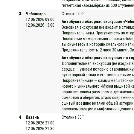
гигантская «восьмёрка» из 500 ступене
h
m
3
Чебоксары
Стоянка 4
00
12.06.2026 09:00
Автобусная обзорная экскурсия «Чеб
12.06.2026 13:00
Основная экскурсия (не входит в стоим
Покровительницы. Прогуляетесь по стар
Посещение мемориального парка «Победа
вы окунётесь в историю хмельного нап
Продолжительность 2 часа 30 минут. Эк
Автобусная обзорная экскурсия по г
Дополнительная экскурсия (не входит в
сердце — узнаем историю старинных ку
рукотворный залив с его живописными 
Покровительнице — самый масштабный и 
нового и уникального «Музея вышитой 
поражает своим размером и детализаци
символов и оберегов, стало современны
сшитый воедино нитями общей истории 
рассказывающие о мифологии, ценностях
m
4
Казань
Стоянка 30
12.06.2026 21:00
12.06.2026 21:30