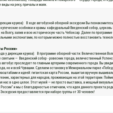
 виды на реку, причалы и маяк.
)
 дирекции круиза): В ходе автобусной обзорной экскурсии Вы познакомите
е купеческие особняки и храмы: кафедральный Введенский собор, церковь
а Волгу, залив и всю историческую часть Чебоксар. Далее по программе 
икальными экспонатами, по которым можно полностью восстановить техно
ты России»
ода у дирекции круиза): В программе обзорной части: Величественная Во
е святыни — Введенский собор - ровесник города, величественный Успен
автобус проследует по главным артериям современного города. Вы увиди
, но и всей Чувашии. Сделаем остановку в Мемориальном парке «Победа»
масштабами и идеей: гигантская карта России, вышитая вручную вышивал
ехник, характерных для народов, проживающих на этой территории. Пойм
я нас в одно целое. Этот музей — не просто выставка, а мощный визуальн
 России" и мы с благодарностью отмечаем, что идея данного проекта ро
Экскурсия предоставляется при наборе группы от 30 человек!