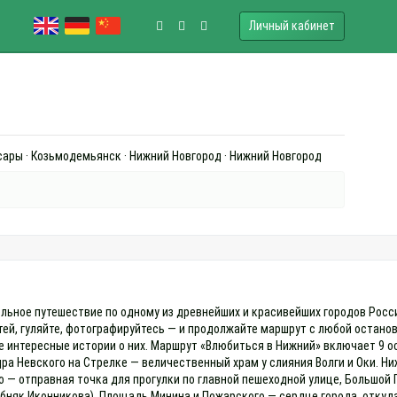
Личный кабинет
оксары · Козьмодемьянск · Нижний Новгород · Нижний Новгород
льное путешествие по одному из древнейших и красивейших городов России
тей, гуляйте, фотографируйтесь — и продолжайте маршрут с любой останов
е интересные истории о них. Маршрут «Влюбиться в Нижний» включает 9
ра Невского на Стрелке — величественный храм у слияния Волги и Оки. Н
— отправная точка для прогулки по главной пешеходной улице, Большой 
бняк Иконникова). Площадь Минина и Пожарского — сердце города, откуд