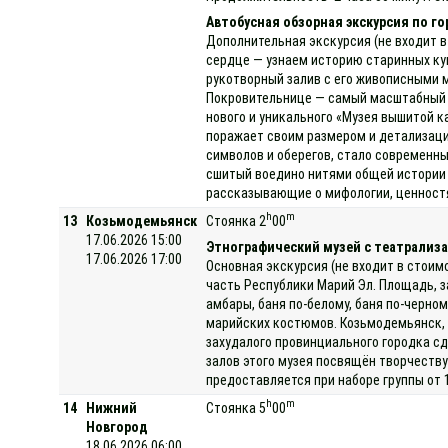
Автобусная обзорная экскурсия по г
Дополнительная экскурсия (не входит в
сердце — узнаем историю старинных ку
рукотворный залив с его живописными 
Покровительнице — самый масштабный и 
нового и уникального «Музея вышитой 
поражает своим размером и детализаци
символов и оберегов, стало современны
сшитый воедино нитями общей истории 
рассказывающие о мифологии, ценностях
h
m
13
Козьмодемьянск
Стоянка 2
00
17.06.2026 15:00
Этнографический музей с театрализа
17.06.2026 17:00
Основная экскурсия (не входит в стоим
часть Республики Марий Эл. Площадь, з
амбары, баня по-белому, баня по-черно
марийских костюмов. Козьмодемьянск, 
захудалого провинциального городка сд
залов этого музея посвящён творчеству
предоставляется при наборе группы от 
h
m
14
Нижний
Стоянка 5
00
Новгород
18.06.2026 06:00