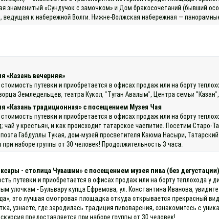
ая знаменитый «Сундучок с замочком» и Дом бракосочетаний (бывший осо
й, ведущая к набережной Волги. Нижне‑Волжская набережная — панорамные
я «Казань вечерняя»
 стоимость путевки и приобретается в офисах продаж или на борту тепло
орца Земледельцев, театра Кукол, "Туган Авалым", Центра семьи "Казан",
ия «Казань традиционная» с посещением Музея Чая
 стоимость путевки и приобретается в офисах продаж или на борту теплохо
од; чай у крестьян, и как происходит татарское чаепитие. Посетим Старо
о поэта Габдуллы Тукая, дом-музей просветителя Каюма Насыри, Татарски
при наборе группы от 30 человек! Продолжительность 3 часа.
оксары - столица Чувашии» с посещением музея пива (без дегустации
ость путевки и приобретается в офисах продаж или на борту теплохода у
ым улочкам - Бульвару купца Ефремова, ул. Константина Иванова, увидит
», это лучшая смотровая площадка откуда открывается прекрасный вид н
итка, узнаете, где зародилась традиция пивоварения, ознакомитесь с ун
скурсия предоставляется при наборе группы от 30 человек!