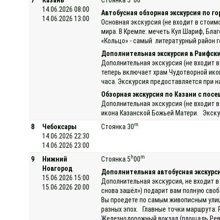
14.06.2026 08:00
Автобусная обзорная экскурсия по го
14.06.2026 13:00
Основная экскурсия (не входит в стоим
мира. В Кремле: мечеть Кул Шариф, Бла
«Кольцо» - самый литературный район г
Дополнительная экскурсия в Раифск
Дополнительная экскурсия (не входит 
теперь включает храм Чудотворной икон
часа. Экскурсия предоставляется при на
Обзорная экскурсия по Казани с пос
Дополнительная экскурсия (не входит в
икона Казанской Божьей Матери. Экскур
m
8
Чебоксары
Стоянка 30
14.06.2026 22:30
14.06.2026 23:00
h
m
9
Нижний
Стоянка 5
00
Новгород
Дополнительная автобусная экскурси
15.06.2026 15:00
Дополнительная экскурсия, не входит в
15.06.2026 20:00
снова зашёл») подарит вам полную своб
Вы проедете по самым живописным улиц
разных эпох. Главные точки маршрута: 
Железнодорожный вокзал (площадь Рево