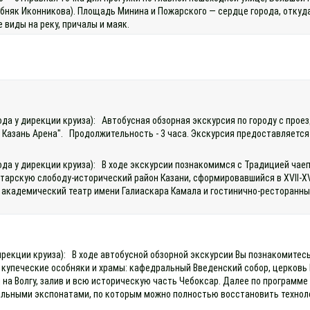
бняк Иконникова). Площадь Минина и Пожарского — сердце города, откуд
 виды на реку, причалы и маяк.
хода у дирекции круиза): Автобусная обзорная экскурсия по городу с про
 Казань Арена". Продолжительность - 3 часа. Экскурсия предоставляется 
да у дирекции круиза): В ходе экскурсии познакомимся с Традицией чаепи
-Татарскую слободу-исторический район Казани, сформировавшийся в XVII
й академический театр имени Галиаскара Камала и гостинично-ресторанн
)
 дирекции круиза): В ходе автобусной обзорной экскурсии Вы познакомите
е купеческие особняки и храмы: кафедральный Введенский собор, церковь
а Волгу, залив и всю историческую часть Чебоксар. Далее по программе 
икальными экспонатами, по которым можно полностью восстановить техно