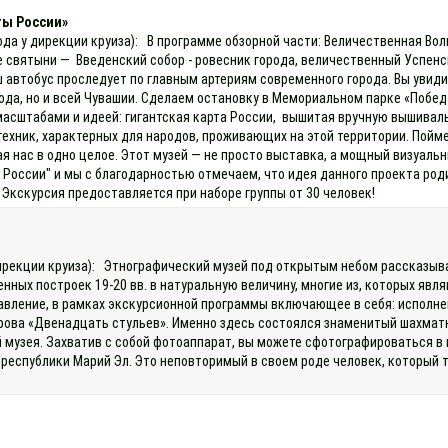
ты России»
ода у дирекции круиза): В программе обзорной части: Величественная Во
е святыни — Введенский собор - ровесник города, величественный Успен
автобус проследует по главным артериям современного города. Вы увиди
, но и всей Чувашии. Сделаем остановку в Мемориальном парке «Победа»
масштабами и идеей: гигантская карта России, вышитая вручную вышивал
ехник, характерных для народов, проживающих на этой территории. Пойм
я нас в одно целое. Этот музей — не просто выставка, а мощный визуальн
 России" и мы с благодарностью отмечаем, что идея данного проекта ро
Экскурсия предоставляется при наборе группы от 30 человек!
 дирекции круиза): Этнографический музей под открытым небом рассказы
нных построек 19-20 вв. в натуральную величину, многие из, которых явл
тавление, в рамках экскурсионной программы включающее в себя: исполне
рова «Двенадцать стульев». Именно здесь состоялся знаменитый шахматны
 музея. Захватив с собой фотоаппарат, вы можете сфотографироваться в 
 республики Марий Эл. Это неповторимый в своем роде человек, который 