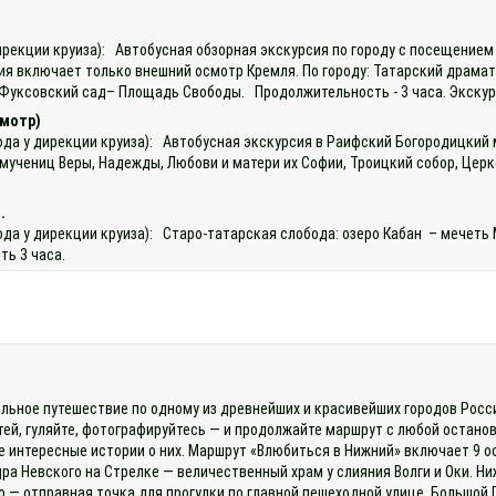
 дирекции круиза): Автобусная обзорная экскурсия по городу с посещение
 включает только внешний осмотр Кремля. По городу: Татарский драматич
 – Фуксовский сад– Площадь Свободы. Продолжительность - 3 часа. Экску
смотр)
охода у дирекции круиза): Автобусная экскурсия в Раифский Богородицк
учениц Веры, Надежды, Любови и матери их Софии, Троицкий собор, Церко
.
ода у дирекции круиза): Старо-татарская слобода: озеро Кабан – мечеть 
ть 3 часа.
льное путешествие по одному из древнейших и красивейших городов России
тей, гуляйте, фотографируйтесь — и продолжайте маршрут с любой останов
е интересные истории о них. Маршрут «Влюбиться в Нижний» включает 9
ра Невского на Стрелке — величественный храм у слияния Волги и Оки. Н
— отправная точка для прогулки по главной пешеходной улице, Большой 