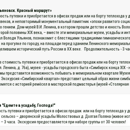
льяновск. Красный маршрут»
мость путевки и приобретается в офисах продаж или на борту теплохода 
X веков, и неповторимый монументальный памятник «эпохи развитого соци
го гением. Дом-музей В.И. Ленина, в котором прошли детство и юность В
орой половины XIX века, – вместе эти мемориальные музеи, усадьбы и ин
чил Володя Ульянов, познакомит с блестящими традициями гимназического
и на прогулке по городу, на площади перед зданием Ленинского мемориал
елившем исторический путь России в XX веке. Продолжительность - 3 час
в стоимость путевки и приобретается в офисах продаж или на борту тепл
ул. Ленина, д. 76а), музея - усадьбы городского быта «Симбирск конца ХIХ
мы представится возможность побывать в мемориальном квартале Музея-з
! Экскурсия «Симбирский квартал» представит цельный образ жизни симбир
комятся с историей ремёсел в мастерской подмастерья (музей «Столярная
 "Едемте в усадьбу, Господа!"
ость путевки и приобретается в офисах продаж или на борту теплохода у
сельско – дворянской усадьбы Молоствовых д. Долгая Поляна (живое испо
– 3 часа. Экскурсия предоставляется при наборе группы от 30 человек!