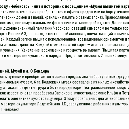
ороду «Чебоксары - нити истории» с посещением «Музея вышитой кар
 стоимость путевки и приобретается в офисах продаж или на борту теплох
печеских домов и зданий, хранящих память о разных эпохах. Православны
мостами, светомузыкальными фонтанами и атмосферой отдыха. Далее наш 
духовно значимый памятник Чебоксар, ставший символом не только города
карты России»! Здесь находится главный экспонат, впечатляющий своими 
ей. Каждый регион вышит с использованием традиционных орнаментов и т
м языком единства. Каждый стежок на этой карте — это нить, связывающа
и уважения. Удивление, восхищение и гордость вызывает "Вышитая карта
 и мастерстве чувашского народа. Продолжительность 2 часа 30 минут. 
цией. Музей им. О.Бендера
ость путевки и приобретается в офисах продаж или на борту теплохода у
анимаемая музеем, 6 га. Коллекция музея составлена из жилых и хозяйстве
му, а также предметы труда и быта народа мари. Театрализованное предс
как известно, стал прообразом Васюков в известном романе Ильфа и Пет
елать элегантнейшую столицу мира. Этому посвящена одна из экспозиций
 мастера-скульптора Леденейкина Н.Б., заслуженного работника культуры
11 человек!