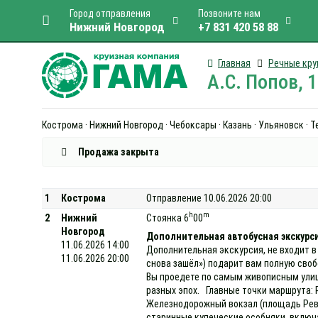
Город отправления
Позвоните нам
Нижний Новгород
+7 831 420 58 88
Главная
Речные кру
А.С. Попов, 
Кострома · Нижний Новгород · Чебоксары · Казань · Ульяновск · 
Продажа закрыта
1
Кострома
Отправление 10.06.2026 20:00
h
m
2
Нижний
Стоянка 6
00
Новгород
Дополнительная автобусная экскурси
11.06.2026 14:00
Дополнительная экскурсия, не входит в
11.06.2026 20:00
снова зашёл») подарит вам полную своб
Вы проедете по самым живописным улиц
разных эпох. Главные точки маршрута: 
Железнодорожный вокзал (площадь Рево
старинные купеческие особняки, включ