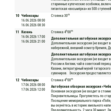
старинные купеческие особняки, включ
гигантская «восьмёрка» из 500 ступене
m
10
Чебоксары
Стоянка 30
16.06.2026 08:00
16.06.2026 08:30
h
m
11
Казань
Стоянка 4
00
16.06.2026 17:00
Дополнительная автобусная экскурси
16.06.2026 21:00
Дополнительная экскурсия (не входит в
набережной, внешний осмотр Кремля, Дв
Дополнительная автобусная экскурс
Дополнительная экскурсия (не входит в
России и Англии; чай в советский пери
Казани, литературный музей татарског
сувениров. Экскурсия предоставляется 
h
m
12
Чебоксары
Стоянка 4
00
17.06.2026 08:00
Автобусная обзорная экскурсия «Чеб
17.06.2026 12:00
Основная экскурсия (не входит в стоим
Покровительницы. Прогуляетесь по стар
Посещение мемориального парка «Победа
вы окунётесь в историю хмельного нап
Продолжительность 2 часа 30 минут. Эк