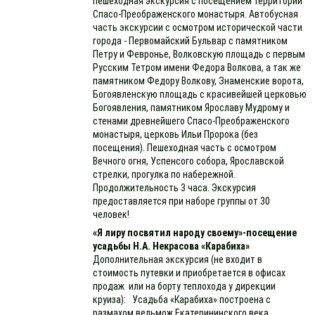
пешеходная экскурсия с посещением территории
Спасо-Преображенского монастыря. Автобусная
часть экскурсии с осмотром исторической части
города - Первомайский Бульвар с памятником
Петру и Февронье, Волковскую площадь с первым
Русским Тетром имени Федора Волкова, а так же
памятником Федору Волкову, Знаменские ворота,
Богоявленскую площадь с красивейшей церковью
Богоявления, памятником Ярославу Мудрому и
стенами древнейшего Спасо-Преображенского
монастыря, церковь Ильи Пророка (без
посещения). Пешеходная часть с осмотром
Вечного огня, Успенсого собора, Ярославской
стрелки, прогулка по набережной.
Продолжительность 3 часа. Экскурсия
предоставляется при наборе группы от 30
человек!
«Я лиру посвятил народу своему»-посещение
усадьбы Н.А. Некрасова «Карабиха»
Дополнительная экскурсия (не входит в
стоимость путевки и приобретается в офисах
продаж или на борту теплохода у дирекции
круиза): Усадьба «Карабиха» построена с
размахом вельмож Екатерининского века.