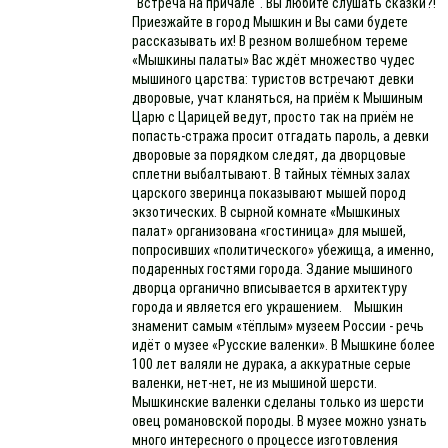
"Встреча на причале". Вы любите слушать сказки?!
Приезжайте в город Мышкин и Вы сами будете
рассказывать их! В резном волшебном тереме
«Мышкины палаты» Вас ждёт множество чудес
мышиного царства: туристов встречают девки
дворовые, учат кланяться, на приём к Мышиным
Царю с Царицей ведут, просто так на приём не
попасть-стража просит отгадать пароль, а девки
дворовые за порядком следят, да дворцовые
сплетни выбалтывают. В тайных тёмных залах
царского зверинца показывают мышей пород
экзотических. В сырной комнате «Мышкиных
палат» организована «гостиница» для мышей,
попросивших «политического» убежища, а именно,
подаренных гостями города. Здание мышиного
дворца органично вписывается в архитектуру
города и является его украшением. Мышкин
знаменит самым «тёплым» музеем России - речь
идёт о музее «Русские валенки». В Мышкине более
100 лет валяли не дурака, а аккуратные серые
валенки, нет-нет, не из мышиной шерсти.
Мышкинские валенки сделаны только из шерсти
овец романовской породы. В музее можно узнать
много интересного о процессе изготовления