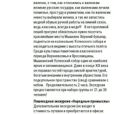
валенок, о том, как относились к валенкам
великие русские государи, как валенками лечили
похмелье, простуду и ревматизм, как по валенкам
невесты выбирали жениха, а так же запастись
модной обувью ручной работы на зимний сезон,
ведь классика, всегда в моде!!! В неторопливой
пешей прогулке обязательно нужно посетить
красивейшие места Мышкина: Верхний бульвар,
подняться на колокольню Успенского собора и
насладиться видами с высоты птичьего полёта.
Среди культовых памятников классического
периода Верхневолжья и Ярославщины,
Мышкинский Успенский собор-один из наиболее
ярких и запоминающихся. Даже в конце XIX века
он поражал гостей города смелой архитектурой,
богатым внешним и внутренним убранством. Его
подкупольное пространство (свод) сравнивали с
небом. Продолжительность 2 часа. Экскурсия
предоставляется при наборе группы от 21 до 30
человек!
Пешеходная экскурсия «Народные промыслы»
Дополнительная экскурсия (не входит в
стоимость путевки и приобретается в офисах