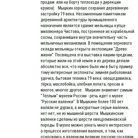
продаж или на борту теплохода у дирекции
круиза): Мышкин хорошо сохранил деревянную
застройку 19 века. Несомненным памятником
деревянной архитектуры промышленного
назначения является здание мельницы купца-
миллионера Чистова, построенное из корабельной
сосны, сохранившее внутри значительну. часть
мельничных механизмов. В помещении зернового
склада мельницы открыта экспозиция "Древо
жизни". Посвящена эта выставка нашим предкам,
которые жили на этой земле и из дерева делали
абсолютно все, что нужно было им в быту, пример
тому интересные экспонаты: зимняя рыболовная
удочка, бытовая техника 19 века: овощедавилка,
тёрка, маслобойка, хлебная лопата, просак и
многое, многое другое. Мышкин знаменит самым
"Тёплым" музеем России - речь идет о музее
"Русские валенки". В Мышкине более 100 лет
валяли не дурака, а аккуратные серые валенки,
нет-нет, не из мышиной шерсти. Мышкинские
валенки сделаны из шерсти овецромановской
породы. В музее можно узнать много интересного
о процессе изготовления валенок, о том, как
относились к валенкам великие русские государи,