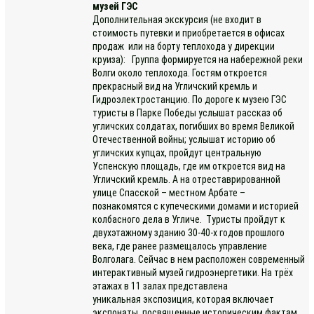
музей ГЭС
Дополнительная экскурсия (не входит в
стоимость путевки и приобретается в офисах
продаж или на борту теплохода у дирекции
круиза): Группа формируется на набережной реки
Волги около теплохода. Гостям откроется
прекрасный вид на Угличский кремль и
Гидроэлектростанцию. По дороге к музею ГЭС
туристы в Парке Победы услышат рассказ об
угличских солдатах, погибших во время Великой
Отечественной войны; услышат историю об
угличских купцах, пройдут центральную
Успенскую площадь, где им откроется вид на
Угличский кремль. А на отреставрированной
улице Спасской – местном Арбате –
познакомятся с купеческими домами и историей
колбасного дела в Угличе. Туристы пройдут к
двухэтажному зданию 30-40-х годов прошлого
века, где ранее размещалось управление
Волголага. Сейчас в нем расположен современный
интерактивный музей гидроэнергетики. На трёх
этажах в 11 залах представлена
уникальная экспозиция, которая включает
экспонаты, посвященные историческим фактам