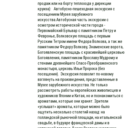
продаж или на борту теплохода у дирекции
круиза): Автобусно-пешеходная экскурсия с
посещением Музея зарубежного
искусства.Автобусная часть экскурсии с
осмотром исторической части города -
Первомайский Бульвар с памятником Петру и
Февронье, Волковскую площадь с первым
Русским Тетром имени Федора Волкова, а так же
памятником Федору Волкову, Знаменские ворота,
Богоявленскую площадь с красивейшей церковью
Богоявления, памятником Ярославу Мудрому и
стенами древнейшего Спасо-Преображенского
монастыря, церковь Ильи Пророка (без
посещения). Экскурсия позволит по-новому
взглянуть на произведения, представленные в
Музее зарубежного искусства. Не только
рассмотреть работы европейских живописцев и
художников Японии и Китая, но и познакомиться с
ароматами, которые они хранят. Зрители
«услышат» ароматы, которые можно было
ощутить несколько столетий назад: на
голландской рыночной площади, на итальянской
свадьбе, в будуаре французской дамы и в