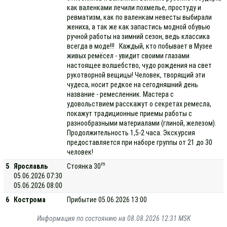
как валенками лечили похмелье, простуду и
ревматизм, как по валенкам невесты выбирали
жениха, а так же как запастись модной обувью
ручной работы на зимний сезон, ведь классика
всегда в моде!!! Каждый, кто побывает в Музее
живых ремёсел - увидит своими глазами
настоящее волшебство, чудо рождения на свет
рукотворной вещицы! Человек, творящий эти
чудеса, носит редкое на сегодняшний день
название - ремесленник. Мастера с
удовольствием расскажут о секретах ремесла,
покажут традиционные приемы работы с
разнообразными материалами (глиной, железом).
Продолжительность 1,5-2 часа. Экскурсия
предоставляется при наборе группы от 21 до 30
человек!
m
5
Ярославль
Стоянка 30
05.06.2026 07:30
05.06.2026 08:00
6
Кострома
Прибытие 05.06.2026 13:00
Информация по состоянию на 08.08.2026 12:31 MSK