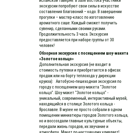
испанской таверне. В зале Востока участники
экскурсии попробуют свои силы в искусстве
составления благовоний – кодо. В завершении
прогулки – мастер-класс по изготовлению
ароматного саше. Каждый сможет получить
сувенир, сделанными своими руками.
Продолжительность 3 часа. Экскурсия
предоставляется при наборе группы от 30
человек!
Обзорная экскурсия с посещением шоу-макета
«Золотое кольцо»
Дополнительная экскурсия (не входит в
стоимость путевки и приобретается в офисах
продаж или на борту теплохода у дирекции
круиза): Автобусно-пешеходная экскурсия по
городу с посещением шоу-макета "Золотое
кольцо". Шоу-макет "Золотое кольцо" -
уникальный, современный, интерактивный музей,
находящийся в столице Золотого кольца -
Ярославле. В музее не просто собрали в одном
помещении миниатюры городов Золотого кольца,
но и воссоздали главные культурные объекты,
передали жизнь городов, их звучание и
атмосферу. Макет по-настоящему удивляет!