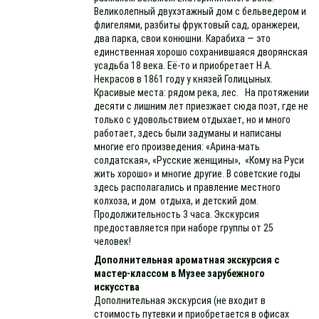
Великолепный двухэтажный дом с бельведером и
флигелями, разбиты фруктовый сад, оранжереи,
два парка, свои конюшни. Карабиха — это
единственная хорошо сохранившаяся дворянская
усадьба 18 века. Её-то и приобретает Н.А.
Некрасов в 1861 году у князей Голицыных.
Красивые места: рядом река, лес. На протяжении
десяти с лишним лет приезжает сюда поэт, где не
только с удовольствием отдыхает, но и много
работает, здесь были задуманы и написаны
многие его произведения: «Арина-мать
солдатская», «Русские женщины», «Кому на Руси
жить хорошо» и многие другие. В советские годы
здесь располагались и правление местного
колхоза, и дом отдыха, и детский дом.
Продолжительность 3 часа. Экскурсия
предоставляется при наборе группы от 25
человек!
Дополнительная ароматная экскурсия с
мастер-классом в Музее зарубежного
искусства
Дополнительная экскурсия (не входит в
стоимость путевки и приобретается в офисах