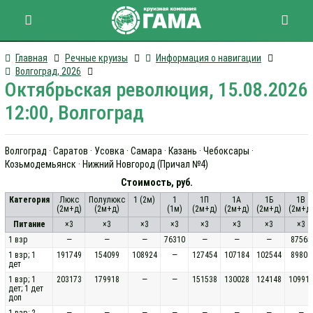
Главная
Речные круизы
Информация о навигации
Волгоград, 2026
Октябрьская революция, 15.08.2026
12:00, Волгоград
Волгоград · Саратов · Усовка · Самара · Казань · Чебоксары ·
Козьмодемьянск · Нижний Новгород (Причал №4)
Стоимость, руб.
Категория
Люкс
Полулюкс
1 (2м)
1
1П
1А
1Б
1В
(2м+д)
(2м+д)
(1м)
(2м+д)
(2м+д)
(2м+д)
(2м+д
Питание
×3
×3
×3
×3
×3
×3
×3
×3
1 взр
—
—
—
76310
—
—
—
87565
1 взр; 1
191749
154099
108924
—
127454
107184
102544
89804
дет
1 взр; 1
203173
179918
—
—
151538
130028
124148
10991
дет; 1 дет
доп
1 взр; 2
—
—
—
—
—
—
—
—