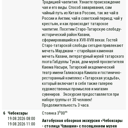
Традицией чаепития. Узнаете происхождение
чая и его виды. Способ заваривания, сам
чайный путь из Китая в Россию, так же чай в
России и Англии; чай в советский период; чай у
крестьян, и как происходит татарское
чаепитие. Посетим Старо-Татарскую слободу-
исторический район Казани,
сформировавшийся в XVII-XVIII веках. Гостей
Старо-татарской слободы сегодня привлекают
мечеть Марджани – старейшая каменная
мечеть Казани, литературный музей татарского
поэта Габдуллы Тукая, дом-музей просветителя
Каюма Насыри, Татарский академический
театр имени Галиаскара Камала и гостинично-
ресторанный комплекс «Татарская усадьба»,
который включает в себя также галерею
художественных промыслов и магазин
сувениров. Экскурсия предоставляется при
наборе группы от 30 человек!
Продолжительность 3 часа.
h
m
6
Чебоксары
Стоянка 3
00
19.08.2026 08:00
Автобусная обзорная экскурсия «Чебоксары
19.08.2026 11:00
- столица Чувашии» с посещением музея