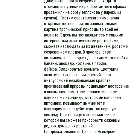
Дополнительная экскурсия (не входит в
стоимость путевки и приобретается в офисах
продаж или на борту теплохода у дирекции
круиза): Гостям саратовского лимонария
открывается невероятно занимательная
картина тропической природы во всей её
полноте. Здесь вы познакомитесь с самыми
интересными экзотическими растениями,
сможете наблюдать за их цветением, ростом и
созреванием плодов. В пространстве
питомника на соседних деревьях можно найти
бананы, авокадо, кофейные плоды,
фейхоа. Сладковатые ароматы цветущих
экзотических растении, свежий запах
цитрусовых и незабываемая красота
произведений природы поднимают настроение
и оказывают заметное терапевтическое
влияние – фитонциды, которыми наполнен
питомник, повышают иммунитет и
благоприятно воздействуют на нервную
систему. При теплице открыт магазин, в
котором вы сможете приобрести саженцы
редких домашних растений.
Продолжительность 1,5 часа. Экскурсия