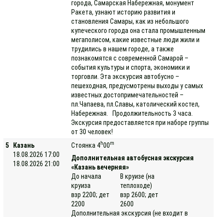
города, Самарская Набережная, монумент
Ракета, узнают историю развития и
становления Самары, как из небольшого
купеческого города она стала промышленным
мегаполисом, какие известные люди жили и
трудились в нашем городе, а также
познакомятся с современной Самарой –
события культуры и спорта, экономики и
торговли. Эта экскурсия автобусно –
пешеходная, предусмотрены выходы у самых
известных достопримечательностей –
пл.Чапаева, пл.Славы, католический костел,
Набережная. Продолжительность 3 часа.
Экскурсия предоставляется при наборе группы
от 30 человек!
h
m
5
Казань
Стоянка 4
00
18.08.2026 17:00
Дополнительная автобусная экскурсия
18.08.2026 21:00
«Казань вечерняя»
До начала
В круизе (на
круиза
теплоходе)
взр 2200; дет
взр 2600; дет
2200
2600
Дополнительная экскурсия (не входит в