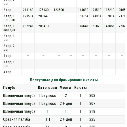
дет
2 взр
218160
175130
123500
—
144680
121510
116210
10165
2 взр; 1
229584
200949
—
—
168764
144354
137814
12176
дет доп
2 взр; 1
232245
208410
—
—
175645
150820
143865
12732
взр доп
2 взр; 1
—
—
—
—
—
—
—
—
дет
2 взр; 2
—
—
—
—
—
—
—
—
дет
3 взр
—
—
—
—
—
—
—
—
3 взр; 1
—
—
—
—
—
—
—
—
дет
4 взр
—
—
—
—
—
—
—
—
Доступные для бронирования каюты
Палуба
Категория
Места
Каюты
Шлюпочная палуба
Полулюкс
2
1
303
Шлюпочная палуба
Полулюкс
2 + доп
1
307
Шлюпочная палуба
1
1
1
318
Средняя палуба
1П
2 + доп
1
225