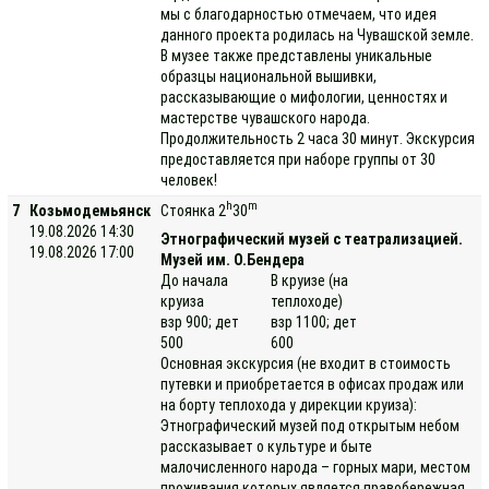
мы с благодарностью отмечаем, что идея
данного проекта родилась на Чувашской земле.
В музее также представлены уникальные
образцы национальной вышивки,
рассказывающие о мифологии, ценностях и
мастерстве чувашского народа.
Продолжительность 2 часа 30 минут. Экскурсия
предоставляется при наборе группы от 30
человек!
h
m
7
Козьмодемьянск
Стоянка 2
30
19.08.2026 14:30
Этнографический музей с театрализацией.
19.08.2026 17:00
Музей им. О.Бендера
До начала
В круизе (на
круиза
теплоходе)
взр 900; дет
взр 1100; дет
500
600
Основная экскурсия (не входит в стоимость
путевки и приобретается в офисах продаж или
на борту теплохода у дирекции круиза):
Этнографический музей под открытым небом
рассказывает о культуре и быте
малочисленного народа – горных мари, местом
проживания которых является правобережная