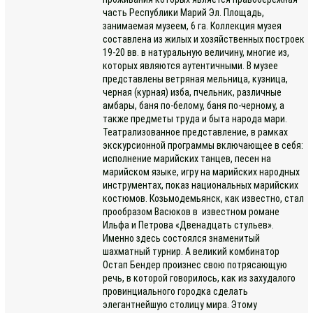
часть Республики Марий Эл. Площадь,
занимаемая музеем, 6 га. Коллекция музея
составлена из жилых и хозяйственных построек
19-20 вв. в натуральную величину, многие из,
которых являются аутентичными. В музее
представлены ветряная мельница, кузница,
черная (курная) изба, пчельник, различные
амбары, баня по-белому, баня по-черному, а
также предметы труда и быта народа мари.
Театрализованное представление, в рамках
экскурсионной программы включающее в себя:
исполнение марийских танцев, песен на
марийском языке, игру на марийских народных
инструментах, показ национальных марийских
костюмов. Козьмодемьянск, как известно, стал
прообразом Васюков в известном романе
Ильфа и Петрова «Двенадцать стульев».
Именно здесь состоялся знаменитый
шахматный турнир. А великий комбинатор
Остап Бендер произнес свою потрясающую
речь, в которой говорилось, как из захудалого
провинциального городка сделать
элегантнейшую столицу мира. Этому