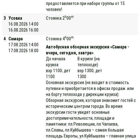
предоставляется при наборе группы от 15
человек!
h
m
3
Усовка
Стоянка 2
00
16.08.2026 14:00
16.08.2026 16:00
h
m
4
Самара
Стоянка 4
00
17.08.2026 14:00
Автобусная обзорная экскурсия «Самара -
17.08.2026 18:00
вчера, сегодня, завтра»
До начала
В круизе (на
круиза
теплоходе)
взр 1100; дет
взр 1300; дет
1100
1300
Основная экскурсия (не входит в стоимость
путевки и приобретается в офисах продаж или
на борту теплохода у дирекции круиза):
Обзорная экскурсия, которая знакомит гостей с
историческим центром города. Во время
экскурсии гости увидят основные
достопримечательности, площади и
памятники: пл.Революции, пл.Чапаева,
пл.Славы, пл.Куйбышева – самая большая
площадь Европы, ул.Куйбышева – главная улица