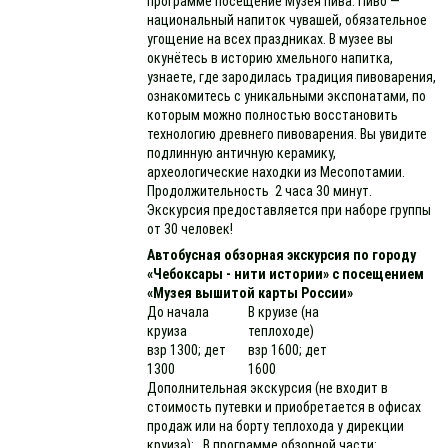
программе посещение Музея пива. Пиво —
национальный напиток чувашей, обязательное
угощение на всех праздниках. В музее вы
окунётесь в историю хмельного напитка,
узнаете, где зародилась традиция пивоварения,
ознакомитесь с уникальными экспонатами, по
которым можно полностью восстановить
технологию древнего пивоварения. Вы увидите
подлинную античную керамику,
археологические находки из Месопотамии.
Продолжительность 2 часа 30 минут.
Экскурсия предоставляется при наборе группы
от 30 человек!
Автобусная обзорная экскурсия по городу
«Чебоксары - нити истории» с посещением
«Музея вышитой карты России»
До начала
В круизе (на
круиза
теплоходе)
взр 1300; дет
взр 1600; дет
1300
1600
Дополнительная экскурсия (не входит в
стоимость путевки и приобретается в офисах
продаж или на борту теплохода у дирекции
круиза): В программе обзорной части: