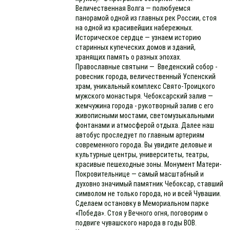
Величественная Волга — полюбуемся
панорамой одной из главных рек России, стоя
на одной из красивейших набережных.
Историческое сердце — узнаем историю
старинных купеческих домов и зданий,
хранящих память о разных эпохах.
Православные святыни — Введенский собор -
ровесник города, величественный Успенский
храм, уникальный комплекс Свято-Троицкого
мужского монастыря. Чебоксарский залив —
жемчужина города - рукотворный залив с его
живописными мостами, светомузыкальными
фонтанами и атмосферой отдыха. Далее наш
автобус проследует по главным артериям
современного города. Вы увидите деловые и
культурные центры, университеты, театры,
красивые пешеходные зоны. Монумент Матери-
Покровительнице — самый масштабный и
духовно значимый памятник Чебоксар, ставший
символом не только города, но и всей Чувашии.
Сделаем остановку в Мемориальном парке
«Победа». Стоя у Вечного огня, поговорим о
подвиге чувашского народа в годы ВОВ.