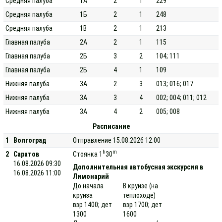
Средняя палуба
1А
2
1
229
Средняя палуба
1Б
2
1
248
Средняя палуба
1В
2
1
213
Главная палуба
2А
2
1
115
Главная палуба
2Б
3
2
104; 111
Главная палуба
2Б
4
1
109
Нижняя палуба
3А
2
3
013; 016; 017
Нижняя палуба
3А
3
4
002; 004; 011; 012
Нижняя палуба
3А
4
2
005; 008
Расписание
1
Волгоград
Отправление 15.08.2026 12:00
h
m
2
Саратов
Стоянка 1
30
16.08.2026 09:30
Дополнительная автобусная экскурсия в
16.08.2026 11:00
Лимонарий
До начала
В круизе (на
круиза
теплоходе)
взр 1400; дет
взр 1700; дет
1300
1600