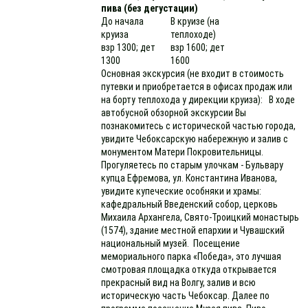
пива (без дегустации)
До начала
В круизе (на
круиза
теплоходе)
взр 1300; дет
взр 1600; дет
1300
1600
Основная экскурсия (не входит в стоимость
путевки и приобретается в офисах продаж или
на борту теплохода у дирекции круиза): В ходе
автобусной обзорной экскурсии Вы
познакомитесь с исторической частью города,
увидите Чебоксарскую набережную и залив с
монументом Матери Покровительницы.
Прогуляетесь по старым улочкам - Бульвару
купца Ефремова, ул. Константина Иванова,
увидите купеческие особняки и храмы:
кафедральный Введенский собор, церковь
Михаила Архангела, Свято-Троицкий монастырь
(1574), здание местной епархии и Чувашский
национальный музей. Посещение
мемориального парка «Победа», это лучшая
смотровая площадка откуда открывается
прекрасный вид на Волгу, залив и всю
историческую часть Чебоксар. Далее по