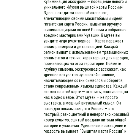
Кульминация экскурсии — посещение нового и
уникального «Музея вышитой карты России»!
Здесь находится главный экспонат,
впечатляющий своими масштабами и идеей:
гигантская карта России, вышитая вручную
вышивальщицами со всей России и собранная
воедино мастерицами Чувашии. В музее вы
увидите чудо рукотворное — Карта поражает
своим размером и детализацией. Каждый
регион вышит с использованием традиционных
орнаментов и техник, характерных для народов,
проживающих на этой территории. Поймете
глубину символа, экскурсовод расскажет, как
древнее искусство чувашской вышивки,
насчитывающее сотни символов и оберегов,
стало современным языком единства. Каждый
стежок на этой карте — это нить, связывающая
нас в одно целое. Этот музей — не просто
выставка, а мощный визуальный смысл. Он
наглядно показывает, что Россия — это
пестрый, разноцветный и невероятно красивый
ковер культур, сшитый воедино нитями общей
истории и уважения. Удивление, восхищение и
гордость вызывает "Вышитая карта России" и