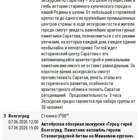
экскурсия по Саратову – это целое путешествие в
глубь истории старинного купеческого города и
нашей Родины в целом. От небольшой сторожевой
крепости до одного из крупнейших промышленных
центров страны: в ходе экскурсии гости и жители
города смогут увидеть важнейшие архитектурные
памятники Саратова, познакомиться с его узкими
улочками, на которых каждый дом, каждое здание
необычайно и неповторимо. Гостей ждет
исторический центр Саратова с его
запоминающейся архитектурой и уникальными
памятниками никого не оставит равнодушным. За
короткое время экскурсанты смогут
прочувствовать Саратов, узнать этапы его
исторического развития, особенности
архитектурного облика и познать Саратов
сегодняшний. Продолжительность 3 часа.
Экскурсия предоставляется при наборе группы от
30 человек!
h
m
3
Волгоград
Стоянка 3
00
07.06.2026 12:00
Автобусная обзорная экскурсия «Город-герой
07.06.2026 15:00
Волгоград. Памятник-ансамбль героям
Сталинградской битвы на Мамаевом кургане».