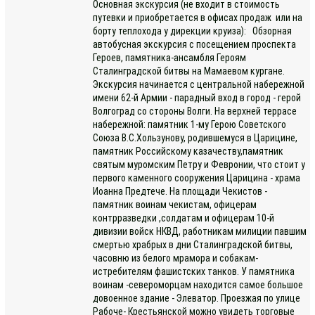
Основная экскурсия (не входит в стоимость
путевки и приобретается в офисах продаж или на
борту теплохода у дирекции круиза): Обзорная
автобусная экскурсия с посещением проспекта
Героев, памятника-ансамбля Героям
Сталинградской битвы на Мамаевом кургане.
Экскурсия начинается с центральной набережной
имени 62-й Армии - парадный вход в город - герой
Волгоград со стороны Волги. На верхней террасе
набережной: памятник 1-му Герою Советского
Союза В.С.Хользунову, родившемуся в Царицине,
памятник Российскому казачеству,памятник
святым муромским Петру и Февронии, что стоит у
первого каменного сооружения Царицина - храма
Иоанна Предтече. На площади Чекистов -
памятник воинам чекистам, офицерам
контрразведки ,солдатам и офицерам 10-й
дивизии войск НКВД, работникам милиции павшим
смертью храбрых в дни Сталинградской битвы,
часовню из белого мрамора и собакам-
истребителям фашистских танков. У памятника
воинам -североморцам находится самое большое
довоенное здание - Элеватор. Проезжая по улице
Рабоче- Крестьянской можно увидеть торговые