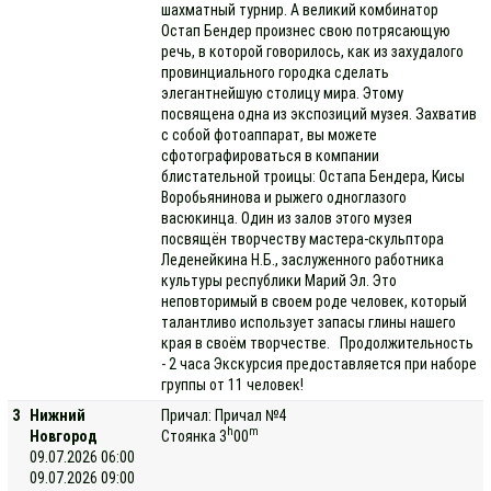
шахматный турнир. А великий комбинатор
Остап Бендер произнес свою потрясающую
речь, в которой говорилось, как из захудалого
провинциального городка сделать
элегантнейшую столицу мира. Этому
посвящена одна из экспозиций музея. Захватив
с собой фотоаппарат, вы можете
сфотографироваться в компании
блистательной троицы: Остапа Бендера, Кисы
Воробьянинова и рыжего одноглазого
васюкинца. Один из залов этого музея
посвящён творчеству мастера-скульптора
Леденейкина Н.Б., заслуженного работника
культуры республики Марий Эл. Это
неповторимый в своем роде человек, который
талантливо использует запасы глины нашего
края в своём творчестве. Продолжительность
- 2 часа Экскурсия предоставляется при наборе
группы от 11 человек!
3
Нижний
Причал: Причал №4
h
m
Новгород
Стоянка 3
00
09.07.2026 06:00
09.07.2026 09:00