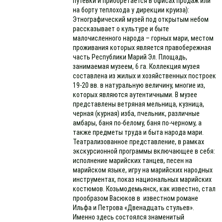
путевки и приобретается в офисах продаж или
на борту теплохода у дирекции круиза):
Этнографический музей под открытым небом
рассказывает о культуре и быте
малочисленного народа – горных мари, местом
проживания которых является правобережная
часть Республики Марий Эл. Площадь,
занимаемая музеем, 6 га. Коллекция музея
составлена из жилых и хозяйственных построек
19-20 вв. в натуральную величину, многие из,
которых являются аутентичными. В музее
представлены ветряная мельница, кузница,
черная (курная) изба, пчельник, различные
амбары, баня по-белому, баня по-черному, а
также предметы труда и быта народа мари.
Театрализованное представление, в рамках
экскурсионной программы включающее в себя:
исполнение марийских танцев, песен на
марийском языке, игру на марийских народных
инструментах, показ национальных марийских
костюмов. Козьмодемьянск, как известно, стал
прообразом Васюков в известном романе
Ильфа и Петрова «Двенадцать стульев».
Именно здесь состоялся знаменитый