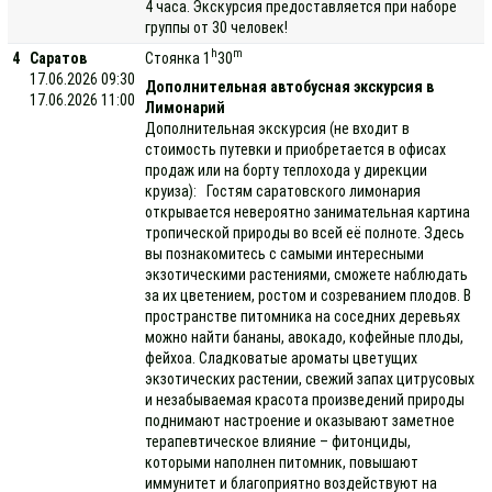
4 часа. Экскурсия предоставляется при наборе
группы от 30 человек!
h
m
4
Саратов
Стоянка 1
30
17.06.2026 09:30
Дополнительная автобусная экскурсия в
17.06.2026 11:00
Лимонарий
Дополнительная экскурсия (не входит в
стоимость путевки и приобретается в офисах
продаж или на борту теплохода у дирекции
круиза): Гостям саратовского лимонария
открывается невероятно занимательная картина
тропической природы во всей её полноте. Здесь
вы познакомитесь с самыми интересными
экзотическими растениями, сможете наблюдать
за их цветением, ростом и созреванием плодов. В
пространстве питомника на соседних деревьях
можно найти бананы, авокадо, кофейные плоды,
фейхоа. Сладковатые ароматы цветущих
экзотических растении, свежий запах цитрусовых
и незабываемая красота произведений природы
поднимают настроение и оказывают заметное
терапевтическое влияние – фитонциды,
которыми наполнен питомник, повышают
иммунитет и благоприятно воздействуют на