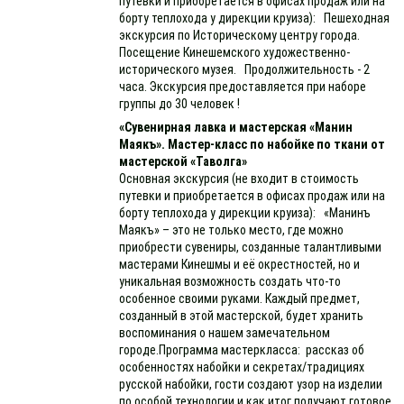
путевки и приобретается в офисах продаж или на
борту теплохода у дирекции круиза): Пешеходная
экскурсия по Историческому центру города.
Посещение Кинешемского художественно-
исторического музея. Продолжительность - 2
часа. Экскурсия предоставляется при наборе
группы до 30 человек !
«Сувенирная лавка и мастерская «Манин
Маякъ». Мастер-класс по набойке по ткани от
мастерской «Таволга»
Основная экскурсия (не входит в стоимость
путевки и приобретается в офисах продаж или на
борту теплохода у дирекции круиза): «Манинъ
Маякъ» – это не только место, где можно
приобрести сувениры, созданные талантливыми
мастерами Кинешмы и её окрестностей, но и
уникальная возможность создать что-то
особенное своими руками. Каждый предмет,
созданный в этой мастерской, будет хранить
воспоминания о нашем замечательном
городе.Программа мастеркласса: рассказ об
особенностях набойки и секретах/традициях
русской набойки, гости создают узор на изделии
по особой технологии и как итог получают готовое