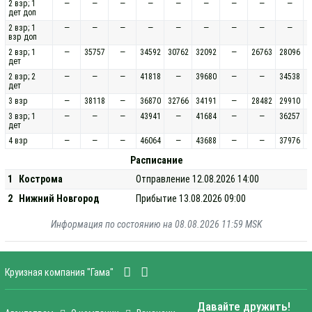
2 взр; 1
—
—
—
—
—
—
—
—
—
дет доп
2 взр; 1
—
—
—
—
—
—
—
—
—
взр доп
2 взр; 1
—
35757
—
34592
30762
32092
—
26763
28096
дет
2 взр; 2
—
—
—
41818
—
39680
—
—
34538
дет
3 взр
—
38118
—
36870
32766
34191
—
28482
29910
3 взр; 1
—
—
—
43941
—
41684
—
—
36257
дет
4 взр
—
—
—
46064
—
43688
—
—
37976
Расписание
1
Кострома
Отправление 12.08.2026 14:00
2
Нижний Новгород
Прибытие 13.08.2026 09:00
Информация по состоянию на 08.08.2026 11:59 MSK
Круизная компания "Гама"
Давайте дружить!