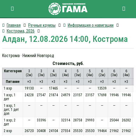
Главная
Речные круизы
Информация о навигации
Кострома, 2026
Алдан, 12.08.2026 14:00, Кострома
Кострома · Нижний Новгород
Стоимость, руб.
Категория
3
3
4
4
5
5
6
6
6
(2м)
(3м)
(2м)
(4м)
(3м)
(4м)
(2м)
(3м)
(4м)
(
Питание
×3
×3
×3
×3
×3
×3
×3
×3
×3
1 взр
19130
—
17465
—
—
—
13539
—
—
1 взр; 1
24228
27547
21874
24979
23157
23157
17698
19946
19946
дет
1 взр; 1
—
—
—
—
—
—
—
—
—
дет; 1 дет
доп
1 взр; 2
—
33396
—
32314
28758
29993
—
25044
26282
дет
2 взр
26720
30408
24104
27554
25530
25530
19464
21962
21962