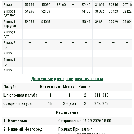
2 взр
55756
45030
32160
—
37440
31666
30346
26716
2 взр; 1
59296
52159
—
—
44136
38052
36423
32422
дет доп
2 взр; 1
59956
54015
—
—
45848
39661
37929
33804
взр доп
2 взр; 1
—
—
—
—
—
—
—
—
дет
2 взр; 2
—
—
—
—
—
—
—
—
дет
3 взр
—
—
—
—
—
—
—
—
3 взр; 1
—
—
—
—
—
—
—
—
дет
4 взр
—
—
—
—
—
—
—
—
Доступные для бронирования каюты
Палуба
Категория
Места
Каюты
Шлюпочная палуба
1
1
2
311; 313
Средняя палуба
1Б
2 + доп
2
242; 243
Расписание
1
Кострома
Отправление 06.09.2026 18:00
2
Нижний Новгород
Причал: Причал №4