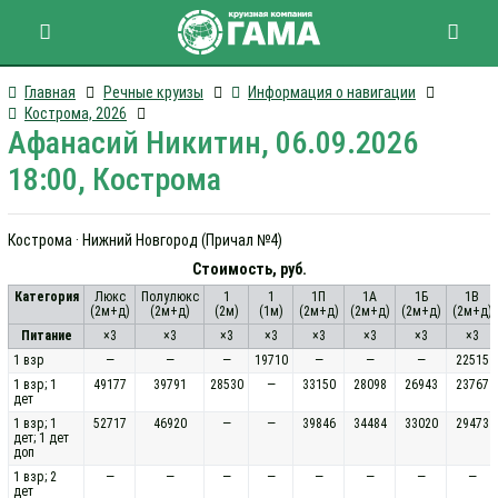
Главная
Речные круизы
Информация о навигации
Кострома, 2026
Афанасий Никитин, 06.09.2026
18:00, Кострома
Кострома · Нижний Новгород (Причал №4)
Стоимость, руб.
Категория
Люкс
Полулюкс
1
1
1П
1А
1Б
1В
(2м+д)
(2м+д)
(2м)
(1м)
(2м+д)
(2м+д)
(2м+д)
(2м+д)
Питание
×3
×3
×3
×3
×3
×3
×3
×3
1 взр
—
—
—
19710
—
—
—
22515
1 взр; 1
49177
39791
28530
—
33150
28098
26943
23767
дет
1 взр; 1
52717
46920
—
—
39846
34484
33020
29473
дет; 1 дет
доп
1 взр; 2
—
—
—
—
—
—
—
—
дет