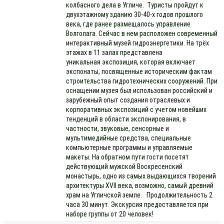
колбасного дела в Угличе. Туристы пройдут к
двухэтажному зданию 30-40-х годов прошлого
века, где ранее размещалось управление
Волголага. Сейчас в нем расположен современный
интерактивный музей гидроэнергетики. На трёх
этажах в 11 залах представлена
уникальная экспозиция, которая включает
экспонаты, посвященные историческим фактам
строительства гидротехнических сооружений. При
оснащении музея был использован российский и
зарубежный опыт создания отраслевых и
корпоративных экспозиций с учетом новейших
тенденций в области экспонирования, в
частности, звуковые, сенсорные и
мультимедийные средства, специальные
компьютерные программы и управляемые
макеты. На обратном пути гости посетят
действующий мужской Воскресенский
монастырь, одно из самых выдающихся творений
архитектуры XVII века, возможно, самый древний
храм на Угличской земле. Продолжительность 2
часа 30 минут. Экскурсия предоставляется при
наборе группы от 20 человек!