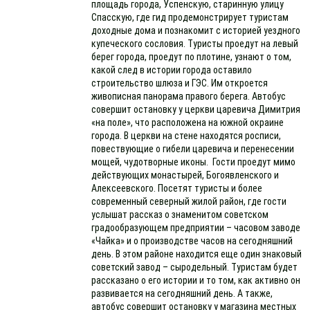
площадь города, Успенскую, старинную улицу
Спасскую, где гид продемонстрирует туристам
доходные дома и познакомит с историей уездного
купеческого сословия. Туристы проедут на левый
берег города, проедут по плотине, узнают о том,
какой след в истории города оставило
строительство шлюза и ГЭС. Им откроется
живописная панорама правого берега. Автобус
совершит остановку у церкви царевича Димитрия
«на поле», что расположена на южной окраине
города. В церкви на стене находятся росписи,
повествующие о гибели царевича и перенесении
мощей, чудотворные иконы. Гости проедут мимо
действующих монастырей, Богоявленского и
Алексеевского. Посетят туристы и более
современный северный жилой район, где гости
услышат рассказ о знаменитом советском
градообразующем предприятии – часовом заводе
«Чайка» и о производстве часов на сегодняшний
день. В этом районе находится еще один знаковый
советский завод – сыродельный. Туристам будет
рассказано о его истории и то том, как активно он
развивается на сегодняшний день. А также,
автобус совершит остановку у магазина местных