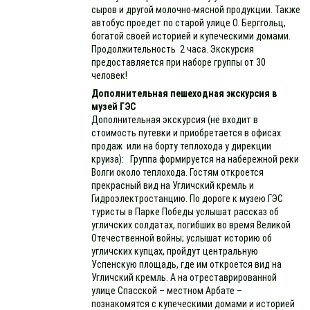
сыров и другой молочно-мясной продукции. Также
автобус проедет по старой улице О. Берггольц,
богатой своей историей и купеческими домами.
Продолжительность 2 часа. Экскурсия
предоставляется при наборе группы от 30
человек!
Дополнительная пешеходная экскурсия в
музей ГЭС
Дополнительная экскурсия (не входит в
стоимость путевки и приобретается в офисах
продаж или на борту теплохода у дирекции
круиза): Группа формируется на набережной реки
Волги около теплохода. Гостям откроется
прекрасный вид на Угличский кремль и
Гидроэлектростанцию. По дороге к музею ГЭС
туристы в Парке Победы услышат рассказ об
угличских солдатах, погибших во время Великой
Отечественной войны; услышат историю об
угличских купцах, пройдут центральную
Успенскую площадь, где им откроется вид на
Угличский кремль. А на отреставрированной
улице Спасской – местном Арбате –
познакомятся с купеческими домами и историей