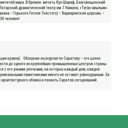
мечетей мира. В Кремле: мечеть Кул Шариф, Благовещенский
атарский драматический театр им. Г. Камала, «Туган авылым»
шкина – Горького-Гоголя-Толстого) – Варваринская церковь –
 30 человек!
кции круиза): Обзорная экскурсия по Саратову – это целое
пости до одного из крупнейших промышленных центров страны:
ся с его узкими улочками, на которых каждый дом, каждое
и уникальными памятниками никого не оставит равнодушным. За
и архитектурного облика и познать Саратов сегодняшний.