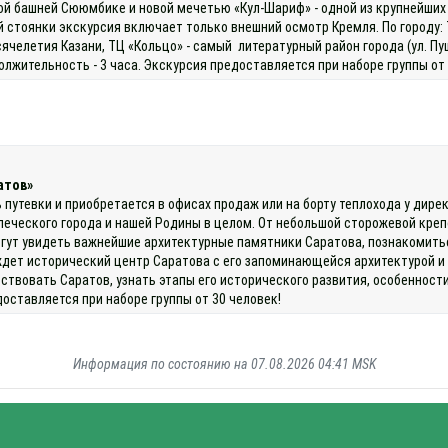
й башней Сююмбике и новой мечетью «Кул-Шариф» - одной из крупнейших 
 стоянки экскурсия включает только внешний осмотр Кремля. По городу: Т
сячелетия Казани, ТЦ «Кольцо» - самый литературный район города (ул. Пу
жительность - 3 часа. Экскурсия предоставляется при наборе группы от
атов»
 путевки и приобретается в офисах продаж или на борту теплохода у дире
упеческого города и нашей Родины в целом. От небольшой сторожевой кре
могут увидеть важнейшие архитектурные памятники Саратова, познакомить
 ждет исторический центр Саратова с его запоминающейся архитектурой 
ствовать Саратов, узнать этапы его исторического развития, особенност
доставляется при наборе группы от 30 человек!
Информация по состоянию на 07.08.2026 04:41 MSK