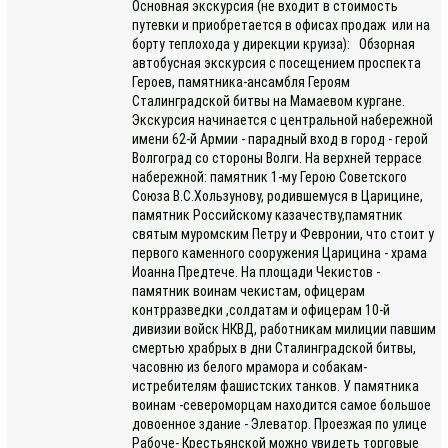
Основная экскурсия (не входит в стоимость
путевки и приобретается в офисах продаж или на
борту теплохода у дирекции круиза): Обзорная
автобусная экскурсия с посещением проспекта
Героев, памятника-ансамбля Героям
Сталинградской битвы на Мамаевом кургане.
Экскурсия начинается с центральной набережной
имени 62-й Армии - парадный вход в город - герой
Волгоград со стороны Волги. На верхней террасе
набережной: памятник 1-му Герою Советского
Союза В.С.Хользунову, родившемуся в Царицине,
памятник Российскому казачеству,памятник
святым муромским Петру и Февронии, что стоит у
первого каменного сооружения Царицина - храма
Иоанна Предтече. На площади Чекистов -
памятник воинам чекистам, офицерам
контрразведки ,солдатам и офицерам 10-й
дивизии войск НКВД, работникам милиции павшим
смертью храбрых в дни Сталинградской битвы,
часовню из белого мрамора и собакам-
истребителям фашистских танков. У памятника
воинам -североморцам находится самое большое
довоенное здание - Элеватор. Проезжая по улице
Рабоче- Крестьянской можно увидеть торговые