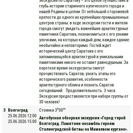
экскурсия по Саратову – это целое путешествие в
глубь истории старинного купеческого города и
нашей Родины в целом. От небольшой сторожевой
крепости до одного из крупнейших промышленных
центров страны: в ходе экскурсии гости и жители
города смогут увидеть важнейшие архитектурные
памятники Саратова, познакомиться с его узкими
улочками, на которых каждый дом, каждое здание
необычайно и неповторимо. Гостей ждет
исторический центр Саратова с его
запоминающейся архитектурой и уникальными
памятниками никого не оставит равнодушным. За
короткое время экскурсанты смогут
прочувствовать Саратов, узнать этапы его
исторического развития, особенности
архитектурного облика и познать Саратов
сегодняшний. Продолжительность 3 часа.
Экскурсия предоставляется при наборе группы от
30 человек!
h
m
3
Волгоград
Стоянка 3
00
25.06.2026 12:00
Автобусная обзорная экскурсия «Город-герой
25.06.2026 15:00
Волгоград. Памятник-ансамбль героям
Сталинградской битвы на Мамаевом кургане».