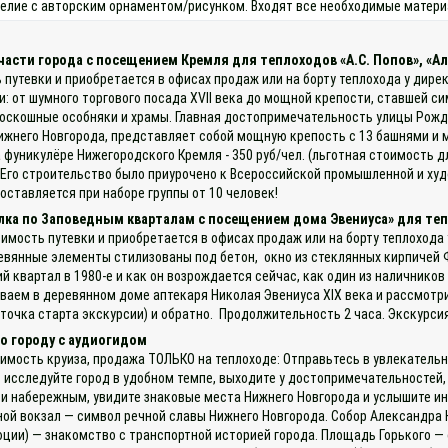
зделие с авторским орнаментом/рисунком. Входят все необходимые материа
части города с посещением Кремля для теплоходов «А.С. Попов», «Ал
 путевки и приобретается в офисах продаж или на борту теплохода у дире
хи: от шумного торгового посада XVII века до мощной крепости, ставшей 
 роскошные особняки и храмы. Главная достопримечательность улицы Ро
ижнего Новгорода, представляет собой мощную крепость с 13 башнями и м
фуникулёре Нижегородского Кремля - 350 руб/чел. (льготная стоимость д
. Его строительство было приурочено к Всероссийской промышленной и худ
оставляется при наборе группы от 10 человек!
лка по Заповедным кварталам с посещением дома Эвениуса» для тепл
оимость путевки и приобретается в офисах продаж или на борту теплохода
евянные элементы стилизованы под бетон, окно из стеклянных кирпичей Ф
ий квартал в 1980-е и как он возрождается сейчас, как один из наличник
аем в деревянном доме аптекаря Николая Эвениуса XIX века и рассмотрим
точка старта экскурсии) и обратно. Продолжительность 2 часа. Экскурсия
о городу с аудиогидом
имость круиза, продажа ТОЛЬКО на теплоходе: Отправьтесь в увлекательн
: исследуйте город в удобном темпе, выходите у достопримечательностей,
и набережным, увидите знаковые места Нижнего Новгорода и услышите и
ной вокзал — символ речной славы Нижнего Новгорода. Собор Александра Н
и) — знакомство с транспортной историей города. Площадь Горького — о