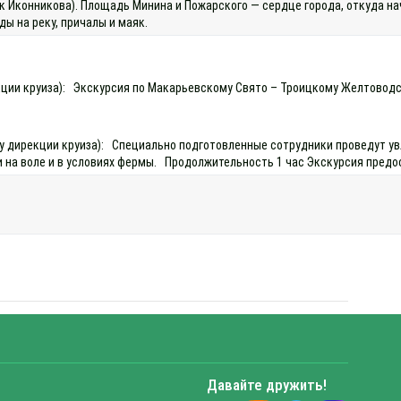
 Иконникова). Площадь Минина и Пожарского — сердце города, откуда на
ы на реку, причалы и маяк.
ирекции круиза): Экскурсия по Макарьевскому Свято – Троицкому Желтово
а у дирекции круиза): Специально подготовленные сотрудники проведут у
и на воле и в условиях фермы. Продолжительность 1 час Экскурсия предос
Давайте дружить!