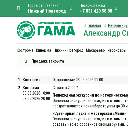
Город отправления
Позвоните нам
Нижний Новгород
+7 831 420 58 88
Главная
Речные кру
Александр Св
Кострома · Кинешма · Нижний Новгород · Макарьево · Чебоксары 
Продажа закрыта
1
Кострома
Отправление 03.05.2026 11:00
h
m
2
Кинешма
Стоянка 2
00
03.05.2026 18:00
Пешеходная экскурсия по историческому
03.05.2026 20:00
Основная экскурсия (не входит в стоимост
предоставляется при наборе группы до 30 
«Сувенирная лавка и мастерская «Манин 
Основная экскурсия (не входит в стоимост
создать что-то особенное своими руками. 