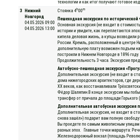
технологии и как итог получают готовое и
h
m
3
Нижний
Стоянка 4
00
Новгород
Пешеходная экскурсия по исторической 
04.05.2026 09:00
Основная экскурсия (не входит в стоимость
04.05.2026 13:00
истории и увидите, как переплетаются эпо
кипела деловая жизнь, а купцы возводили
России. Кремль, расположенный в центре Н
дополнительную плату возможен подъем на 
построили в Нижнем Новгороде в 1896 году
Продолжительность 3 часа. Экскурсия пред
Автобусно-пешеходная экскурсия «Прогу
Дополнительная экскурсия (не входит в ст
дома нижегородских архитекторов, где дер
XX веков, как восстанавливали Трёхсвятск
Фёдор Шаляпин.В конце экскурсии мы побыв
трансфер от причала до площади Горького (
Дополнительная автобусная экскурсия п
Дополнительная экскурсия, не входит в сто
снова зашёл») подарит вам полную свободу
Вы проедете по самым живописным улицам 
разных эпох. Главные точки маршрута: Реч
Железнодорожный вокзал (площадь Революци