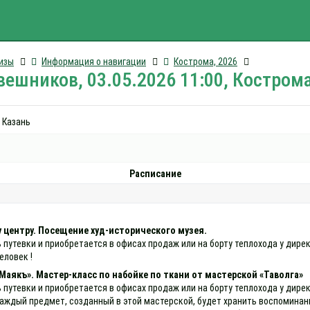
изы
Информация о навигации
Кострома, 2026
ешников, 03.05.2026 11:00, Костром
· Казань
Расписание
 центру. Посещение худ-исторического музея.
ь путевки и приобретается в офисах продаж или на борту теплохода у ди
человек !
Маякъ». Мастер-класс по набойке по ткани от мастерской «Таволга»
ь путевки и приобретается в офисах продаж или на борту теплохода у дир
Каждый предмет, созданный в этой мастерской, будет хранить воспоминан