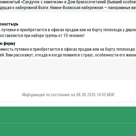
наменитый «Сундучок с замочком» и Дом бракосочетаний (бывший особняк
ведущая к набережной Волги. Нижне‑Волжская набережная — панорамные вид
монастырь
ь путевки и приобретается в офисах продаж или на борту теплохода у д
доставляется при наборе группы от 10 человек!
ую ферму
оимость путевки и приобретается в офисах продаж или на борту теплоход
. Вам расскажут, откуда и когда появился страус, особенности его жизн
Информация по состоянию на 08.08.2026 14:05 MSK