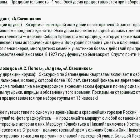
лы. Продолжительность - 1 час. Экскурсия предоставляется при наборе г
дан», «А.Свешников»
кции круиза): Во время пешеходной экскурсии по исторической части горо
символом народного единства. Экскурсия начнется на одной из самых жив
ждественской — церковь Собора Пресвятой Богородицы, которую также н
ножеством исторических зданий. Экскурсия позволит узнать о ключевых 
ля пенсионеров, многодетных семей и участников боевых действий при пр
ожественной выставке. В 1927 году фуникулер был закрыт. Спустя почти 
оходов «А.С. Попов», «Алдан», «А.Свешников»
 у дирекции круиза): Экскурсия по Заповедным кварталам включает в себя
альконье, колонку, которой более 100 лет, световой фонарь на деревянн
ов дома побывал на международном экономическом форуме и почему одна и
 пузырьки, шприцы и обстановку того времени. Посидим на старинных ст
 предоставляется при наборе группы от 15 человек!
ое путешествие по одному из древнейших и красивейших городов России — 
 гуляйте, фотографируйтесь — и продолжайте маршрут с любой остановки 
нтересные истории о них. Маршрут «Влюбиться в Нижний» включает 9 ост
евского на Стрелке — величественный храм у слияния Волги и Оки. Нижег
тправная точка для прогулки по главной пешеходной улице, Большой Пок