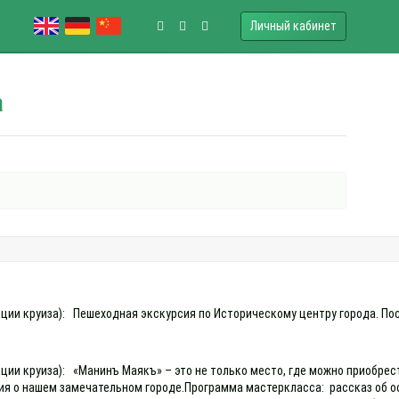
Личный кабинет
а
рекции круиза): Пешеходная экскурсия по Историческому центру города. 
екции круиза): «Манинъ Маякъ» – это не только место, где можно приобр
ия о нашем замечательном городе.Программа мастеркласса: рассказ об ос