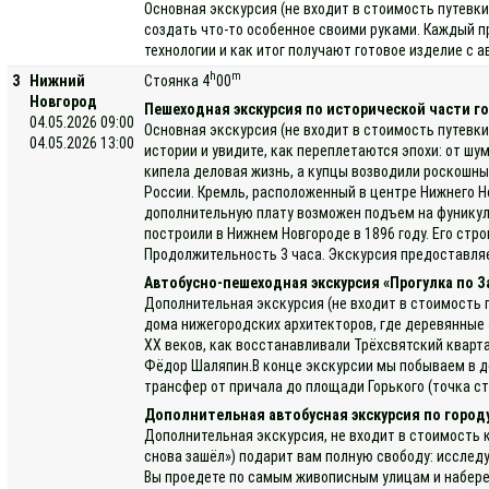
Основная экскурсия (не входит в стоимость путевк
создать что-то особенное своими руками. Каждый п
технологии и как итог получают готовое изделие с
h
m
3
Нижний
Стоянка 4
00
Новгород
Пешеходная экскурсия по исторической части го
04.05.2026 09:00
Основная экскурсия (не входит в стоимость путевки
04.05.2026 13:00
истории и увидите, как переплетаются эпохи: от ш
кипела деловая жизнь, а купцы возводили роскошн
России. Кремль, расположенный в центре Нижнего Н
дополнительную плату возможен подъем на фуникулё
построили в Нижнем Новгороде в 1896 году. Его ст
Продолжительность 3 часа. Экскурсия предоставля
Автобусно-пешеходная экскурсия «Прогулка по З
Дополнительная экскурсия (не входит в стоимость п
дома нижегородских архитекторов, где деревянные 
XX веков, как восстанавливали Трёхсвятский кварт
Фёдор Шаляпин.В конце экскурсии мы побываем в де
трансфер от причала до площади Горького (точка ст
Дополнительная автобусная экскурсия по город
Дополнительная экскурсия, не входит в стоимость к
снова зашёл») подарит вам полную свободу: исслед
Вы проедете по самым живописным улицам и набере