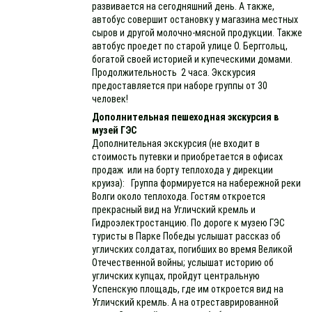
развивается на сегодняшний день. А также,
автобус совершит остановку у магазина местных
сыров и другой молочно-мясной продукции. Также
автобус проедет по старой улице О. Берггольц,
богатой своей историей и купеческими домами.
Продолжительность 2 часа. Экскурсия
предоставляется при наборе группы от 30
человек!
Дополнительная пешеходная экскурсия в
музей ГЭС
Дополнительная экскурсия (не входит в
стоимость путевки и приобретается в офисах
продаж или на борту теплохода у дирекции
круиза): Группа формируется на набережной реки
Волги около теплохода. Гостям откроется
прекрасный вид на Угличский кремль и
Гидроэлектростанцию. По дороге к музею ГЭС
туристы в Парке Победы услышат рассказ об
угличских солдатах, погибших во время Великой
Отечественной войны; услышат историю об
угличских купцах, пройдут центральную
Успенскую площадь, где им откроется вид на
Угличский кремль. А на отреставрированной