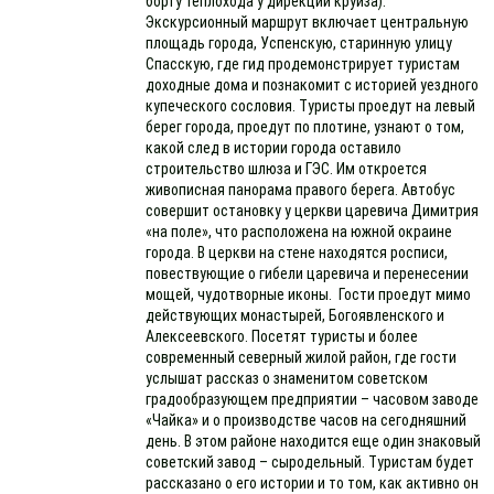
борту теплохода у дирекции круиза):
Экскурсионный маршрут включает центральную
площадь города, Успенскую, старинную улицу
Спасскую, где гид продемонстрирует туристам
доходные дома и познакомит с историей уездного
купеческого сословия. Туристы проедут на левый
берег города, проедут по плотине, узнают о том,
какой след в истории города оставило
строительство шлюза и ГЭС. Им откроется
живописная панорама правого берега. Автобус
совершит остановку у церкви царевича Димитрия
«на поле», что расположена на южной окраине
города. В церкви на стене находятся росписи,
повествующие о гибели царевича и перенесении
мощей, чудотворные иконы. Гости проедут мимо
действующих монастырей, Богоявленского и
Алексеевского. Посетят туристы и более
современный северный жилой район, где гости
услышат рассказ о знаменитом советском
градообразующем предприятии – часовом заводе
«Чайка» и о производстве часов на сегодняшний
день. В этом районе находится еще один знаковый
советский завод – сыродельный. Туристам будет
рассказано о его истории и то том, как активно он