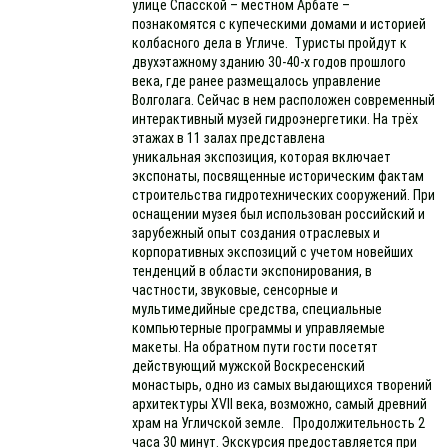
улице Спасской – местном Арбате –
познакомятся с купеческими домами и историей
колбасного дела в Угличе. Туристы пройдут к
двухэтажному зданию 30-40-х годов прошлого
века, где ранее размещалось управление
Волголага. Сейчас в нем расположен современный
интерактивный музей гидроэнергетики. На трёх
этажах в 11 залах представлена
уникальная экспозиция, которая включает
экспонаты, посвященные историческим фактам
строительства гидротехнических сооружений. При
оснащении музея был использован российский и
зарубежный опыт создания отраслевых и
корпоративных экспозиций с учетом новейших
тенденций в области экспонирования, в
частности, звуковые, сенсорные и
мультимедийные средства, специальные
компьютерные программы и управляемые
макеты. На обратном пути гости посетят
действующий мужской Воскресенский
монастырь, одно из самых выдающихся творений
архитектуры XVII века, возможно, самый древний
храм на Угличской земле. Продолжительность 2
часа 30 минут. Экскурсия предоставляется при