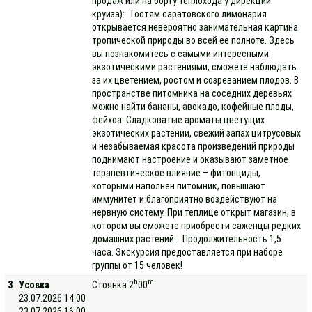
продаж или на борту теплохода у дирекции
круиза): Гостям саратовского лимонария
открывается невероятно занимательная картина
тропической природы во всей её полноте. Здесь
вы познакомитесь с самыми интересными
экзотическими растениями, сможете наблюдать
за их цветением, ростом и созреванием плодов. В
пространстве питомника на соседних деревьях
можно найти бананы, авокадо, кофейные плоды,
фейхоа. Сладковатые ароматы цветущих
экзотических растении, свежий запах цитрусовых
и незабываемая красота произведений природы
поднимают настроение и оказывают заметное
терапевтическое влияние – фитонциды,
которыми наполнен питомник, повышают
иммунитет и благоприятно воздействуют на
нервную систему. При теплице открыт магазин, в
котором вы сможете приобрести саженцы редких
домашних растений. Продолжительность 1,5
часа. Экскурсия предоставляется при наборе
группы от 15 человек!
h
m
3
Усовка
Стоянка 2
00
23.07.2026 14:00
23.07.2026 16:00