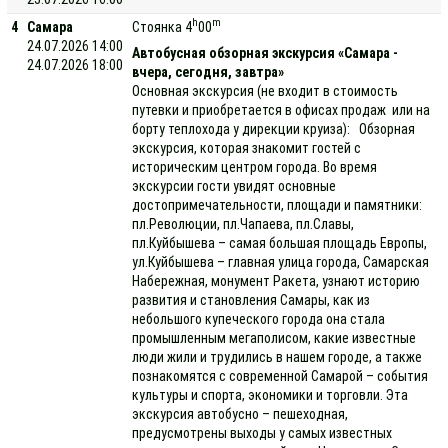
h
m
4
Самара
Стоянка 4
00
24.07.2026 14:00
Автобусная обзорная экскурсия «Самара -
24.07.2026 18:00
вчера, сегодня, завтра»
Основная экскурсия (не входит в стоимость
путевки и приобретается в офисах продаж или на
борту теплохода у дирекции круиза): Обзорная
экскурсия, которая знакомит гостей с
историческим центром города. Во время
экскурсии гости увидят основные
достопримечательности, площади и памятники:
пл.Революции, пл.Чапаева, пл.Славы,
пл.Куйбышева – самая большая площадь Европы,
ул.Куйбышева – главная улица города, Самарская
Набережная, монумент Ракета, узнают историю
развития и становления Самары, как из
небольшого купеческого города она стала
промышленным мегаполисом, какие известные
люди жили и трудились в нашем городе, а также
познакомятся с современной Самарой – события
культуры и спорта, экономики и торговли. Эта
экскурсия автобусно – пешеходная,
предусмотрены выходы у самых известных