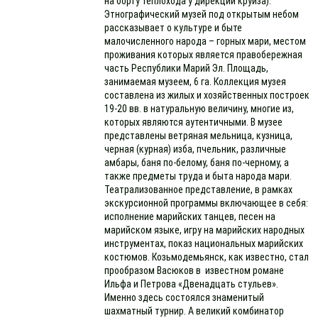
на борту теплохода у дирекции круиза):
Этнографический музей под открытым небом
рассказывает о культуре и быте
малочисленного народа – горных мари, местом
проживания которых является правобережная
часть Республики Марий Эл. Площадь,
занимаемая музеем, 6 га. Коллекция музея
составлена из жилых и хозяйственных построек
19-20 вв. в натуральную величину, многие из,
которых являются аутентичными. В музее
представлены ветряная мельница, кузница,
черная (курная) изба, пчельник, различные
амбары, баня по-белому, баня по-черному, а
также предметы труда и быта народа мари.
Театрализованное представление, в рамках
экскурсионной программы включающее в себя:
исполнение марийских танцев, песен на
марийском языке, игру на марийских народных
инструментах, показ национальных марийских
костюмов. Козьмодемьянск, как известно, стал
прообразом Васюков в известном романе
Ильфа и Петрова «Двенадцать стульев».
Именно здесь состоялся знаменитый
шахматный турнир. А великий комбинатор