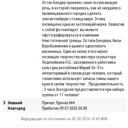
Остап Бендер произнес свою потрясающую
речь, в которой говорилось, как из захудалого
провинциального городка сделать
элегантнейшую столицу мира. Этому
посвящена одна из экспозиций музея. Захватив
с собой фотоаппарат, вы можете
сфотографироваться в компании
блистательной троицы: Остапа Бендера, Кисы
Воробьянинова и рыжего одноглазого
васюкинца. Один из залов этого музея
посвящён творчеству мастера-скульптора
Леденейкина Н.Б., заслуженного работника
культуры республики Марий Эл. Это
неповторимый в своем роде человек, который
талантливо использует запасы глины нашего
края в своём творчестве. Продолжительность
- 2 часа Экскурсия предоставляется при наборе
группы от 11 человек!
3
Нижний
Причал: Причал №4
Новгород
Прибытие 09.07.2026 06:00
Информация по состоянию на 08.08.2026 14:45 MSK