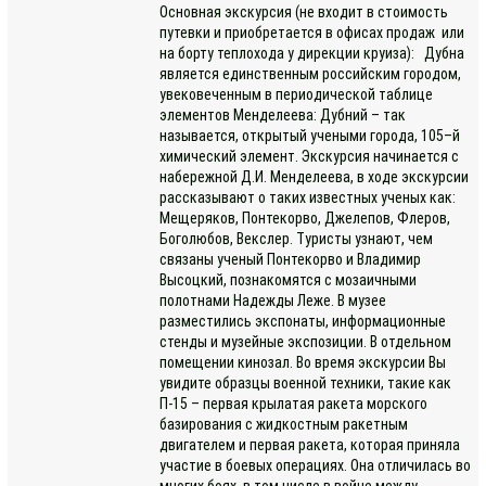
Основная экскурсия (не входит в стоимость
путевки и приобретается в офисах продаж или
на борту теплохода у дирекции круиза): Дубна
является единственным российским городом,
увековеченным в периодической таблице
элементов Менделеева: Дубний – так
называется, открытый учеными города, 105–й
химический элемент. Экскурсия начинается с
набережной Д.И. Менделеева, в ходе экскурсии
рассказывают о таких известных ученых как:
Мещеряков, Понтекорво, Джелепов, Флеров,
Боголюбов, Векслер. Туристы узнают, чем
связаны ученый Понтекорво и Владимир
Высоцкий, познакомятся с мозаичными
полотнами Надежды Леже. В музее
разместились экспонаты, информационные
стенды и музейные экспозиции. В отдельном
помещении кинозал. Во время экскурсии Вы
увидите образцы военной техники, такие как
П-15 – первая крылатая ракета морского
базирования с жидкостным ракетным
двигателем и первая ракета, которая приняла
участие в боевых операциях. Она отличилась во
многих боях, в том числе в войне между