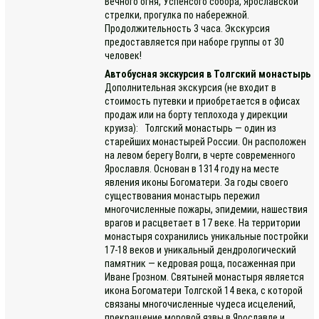
Вечного огня, Успенсого собора, Ярославской
стрелки, прогулка по набережной.
Продолжительность 3 часа. Экскурсия
предоставляется при наборе группы от 30
человек!
Автобусная экскурсия в Толгский монастырь
Дополнительная экскурсия (не входит в
стоимость путевки и приобретается в офисах
продаж или на борту теплохода у дирекции
круиза): Толгский монастырь — один из
старейших монастырей России. Он расположен
на левом берегу Волги, в черте современного
Ярославля. Основан в 1314 году на месте
явления иконы Богоматери. За годы своего
существования монастырь пережил
многочисленные пожары, эпидемии, нашествия
врагов и расцветает в 17 веке. На территории
монастыря сохранились уникальные постройки
17-18 веков и уникальный дендрологический
памятник — кедровая роща, посаженная при
Иване Грозном. Святыней монастыря является
икона Богоматери Толгской 14 века, с которой
связаны многочисленные чудеса исцелений,
прекращение моровой язвы в Ярославле и