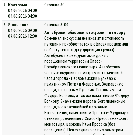
m
4
Кострома
Стоянка 30
04.06.2026 04:00
04.06.2026 04:30
h
m
5
Ярославль
Стоянка 3
00
04.06.2026 09:00
Автобусная обзорная экскурсия по городу
04.06.2026 12:00
Основная экскурсия (не входит в стоимость
путевки и приобретается в офисах продаж или
на борту теплохода у дирекции круиза):
Автобусно-пешеходная экскурсия с
посещением территории Спасо-
Преображенского монастыря. Автобусная
часть экскурсии с осмотром исторической
части города - Первомайский Бульвар с
памятником Петру и Февронье, Волковскую
площадь с первым Русским Тетром имени
Федора Волкова, а так же памятником Федору
Волкову, Знаменские ворота, Богоявленскую
площадь с красивейшей церковью
Богоявления, памятником Ярославу Мудрому и
стенами древнейшего Спасо-Преображенского
монастыря, церковь Ильи Пророка (без
посещения). Пешеходная часть с осмотром