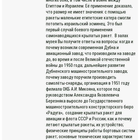
Египтом и Израилем. Её применение доказало,
что размер не имеет значения: с помощью
ракеты маленькие египетские катера смогли
потопить израильский эсминец. Это был
первый случай боевого применения
самонаводящихся крылатых ракет. В залах
музея Вы получите ответы на вопросы: когда и
почему возникли современная Дубна и
авиационный завод; что производили на заводе
до, во время и после Великой отечественной
войны до 1950 года; дальнейшее развитие
Дубненского машиностроительного завода;
почему заводу поручили производить
самолёты-снаряды, организация в 1951 году
филиала ОКБ А.И. Микояна, которое под
руководством Александра Яковлевича
Березняка выросло до Государственного
машиностроительного конструкторского бюро
«Радуга», создание крылатых ракет для
авиации и флота СССР и России; как и почему
летают крылатые ракеты, их устройство;
физические принципы работы бортовых систем
ракет; основные технические характеристики