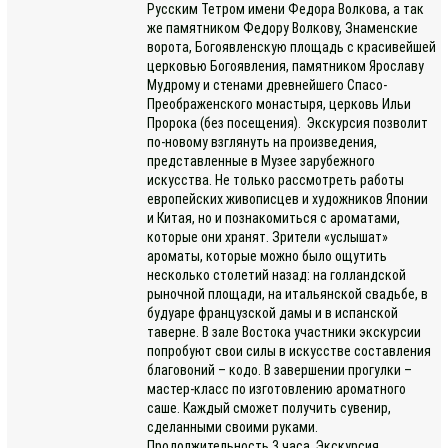
Русским Тетром имени Федора Волкова, а так
же памятником Федору Волкову, Знаменские
ворота, Богоявленскую площадь с красивейшей
церковью Богоявления, памятником Ярославу
Мудрому и стенами древнейшего Спасо-
Преображенского монастыря, церковь Ильи
Пророка (без посещения). Экскурсия позволит
по-новому взглянуть на произведения,
представленные в Музее зарубежного
искусства. Не только рассмотреть работы
европейских живописцев и художников Японии
и Китая, но и познакомиться с ароматами,
которые они хранят. Зрители «услышат»
ароматы, которые можно было ощутить
несколько столетий назад: на голландской
рыночной площади, на итальянской свадьбе, в
будуаре французской дамы и в испанской
таверне. В зале Востока участники экскурсии
попробуют свои силы в искусстве составления
благовоний – кодо. В завершении прогулки –
мастер-класс по изготовлению ароматного
саше. Каждый сможет получить сувенир,
сделанными своими руками.
Продолжительность 3 часа. Экскурсия