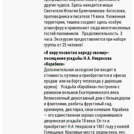
другие чудеса. Здесь находятся мощи
Святителя Игнатия Брянчанинова- богослова,
проповедника и писателя 19 века. Ухоженная
территория, тишина создают здесь особую
атмосферу и привлекают сюда многочисленных
гостей-паломников. Продолжительность 3
часа. Экскурсия предоставляется при наборе
группы от 25 человек!
«Я лиру посвятил народу своему»-
посещение усадьбы Н.А. Некрасова
«Карабиха»
Дополнительная экскурсия (не входит в
стоимость путевки и приобретается в офисах
продаж или на борту теплохода у дирекции
круиза): Усадьба «Карабиха» построена с
размахом вельмож Екатерининского века.
Великолепный двухэтажный дом с бельведером
и флигелями, разбиты фруктовый сад,
оранжереи, два парка, свои конюшни. Карабиха
— это единственная хорошо сохранившаяся
дворянская усадьба 18 века. Её-то и
приобретает Н.А. Некрасов в 1861 году у князей
Голицыных. Красивые места: рядом река, лес.