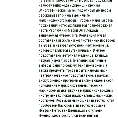
путевки и приобретается в офисах продаж или
на борту теплохода у дирекции круиза):
Этнографический музей под открытым небом
рассказывает о культуре и быте
малочисленного народа – горных мари, местом
проживания которых является правобережная
часть Республики Марий Эл. Площадь,
занимаемая музеем, 6 га. Коллекция музея
составлена из жилых и хозяйственных построек
19-20 вв. в натуральную величину, многие из,
которых являются аутентичными. В музее
представлены ветряная мельница, кузница,
черная (курная) изба, пчельник, различные
амбары, баня по-белому, баня по-черному, а
также предметы труда и быта народа мари.
Театрализованное представление, в рамках
экскурсионной программы включающее в себя:
исполнение марийских танцев, песен на
марийском языке, игру на марийских народных
инструментах, показ национальных марийских
костюмов. Козьмодемьянск, как известно, стал
прообразом Васюков в известном романе
Ильфа и Петрова «Двенадцать стульев».
Именно здесь состоялся знаменитый