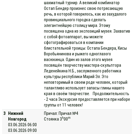
шахматный турнир. А великий комбинатор
Остап Бендер произнес свою потрясающую
речь, в которой говорилось, как из захудалого
провинциального городка сделать
элегантнейшую столицу мира. Этому
посвящена одна из экспозиций музея. Захватив
с собой фотоаппарат, вы можете
сфотографироваться в компании
блистательной троицы: Остапа Бендера, Кисы
Воробьянинова и рыжего одноглазого
васюкинца. Один из залов этого музея
посвящён творчеству мастера-скульптора
Леденейкина Н.Б., заслуженного работника
культуры республики Марий Эл. Это
неповторимый в своем роде человек, который
талантливо использует запасы глины нашего
края в своём творчестве. Продолжительность
- 2 часа Экскурсия предоставляется при наборе
группы от 11 человек!
3
Нижний
Причал: Причал №4
h
m
Новгород
Стоянка 3
00
03.06.2026 06:00
03.06.2026 09:00