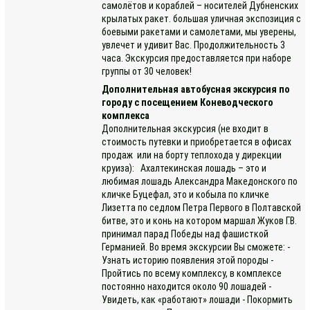
самолётов и кораблей – носителей Дубненских
крылатых ракет. большая уличная экспозиция с
боевыми ракетами и самолетами, мы уверены,
увлечет и удивит Вас. Продолжительность 3
часа. Экскурсия предоставляется при наборе
группы от 30 человек!
Дополнительная автобусная экскурсия по
городу с посещением Коневодческого
комплекса
Дополнительная экскурсия (не входит в
стоимость путевки и приобретается в офисах
продаж или на борту теплохода у дирекции
круиза): Ахалтекинская лошадь – это и
любимая лошадь Александра Македонского по
кличке Буцефал, это и кобыла по кличке
Лизетта по седлом Петра Первого в Полтавской
битве, это и конь на котором маршал Жуков Г.В.
принимал парад Победы над фашисткой
Германией. Во время экскурсии Вы сможете: -
Узнать историю появления этой породы -
Пройтись по всему комплексу, в комплексе
постоянно находится около 90 лошадей -
Увидеть, как «работают» лошади - Покормить