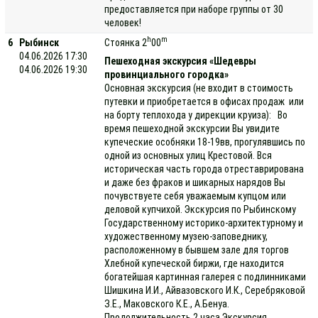
предоставляется при наборе группы от 30
человек!
h
m
6
Рыбинск
Стоянка 2
00
04.06.2026 17:30
Пешеходная экскурсия «Шедевры
04.06.2026 19:30
провинциального городка»
Основная экскурсия (не входит в стоимость
путевки и приобретается в офисах продаж или
на борту теплохода у дирекции круиза): Во
время пешеходной экскурсии Вы увидите
купеческие особняки 18-19вв, прогулявшись по
одной из основных улиц Крестовой. Вся
историческая часть города отреставрирована
и даже без фраков и шикарных нарядов Вы
почувствуете себя уважаемым купцом или
деловой купчихой. Экскурсия по Рыбинскому
Государственному историко-архитектурному и
художественному музею-заповеднику,
расположенному в бывшем зале для торгов
Хлебной купеческой биржи, где находится
богатейшая картинная галерея с подлинниками
Шишкина И.И., Айвазовского И.К., Серебряковой
З.Е., Маковского К.Е., А.Бенуа.
Продолжительность 2 часа Экскурсия