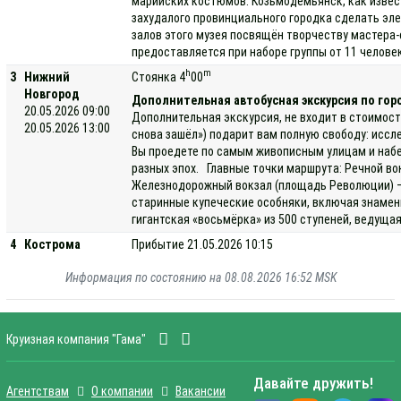
марийских костюмов. Козьмодемьянск, как извес
захудалого провинциального городка сделать эле
залов этого музея посвящён творчеству мастера-
предоставляется при наборе группы от 11 человек
h
m
3
Нижний
Стоянка 4
00
Новгород
Дополнительная автобусная экскурсия по гор
20.05.2026 09:00
Дополнительная экскурсия, не входит в стоимост
20.05.2026 13:00
снова зашёл») подарит вам полную свободу: иссл
Вы проедете по самым живописным улицам и набе
разных эпох. Главные точки маршрута: Речной во
Железнодорожный вокзал (площадь Революции) — 
старинные купеческие особняки, включая знамен
гигантская «восьмёрка» из 500 ступеней, ведуща
4
Кострома
Прибытие 21.05.2026 10:15
Информация по состоянию на 08.08.2026 16:52 MSK
Круизная компания "Гама"
Давайте дружить!
Агентствам
О компании
Вакансии