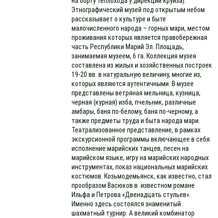
на борту теплохода у дирекции круиза):
Этнографический музей под открытым небом
рассказывает о культуре и быте
малочисленного народа – горных мари, местом
проживания которых является правобережная
часть Республики Марий Эл. Площадь,
занимаемая музеем, 6 га. Коллекция музея
составлена из жилых и хозяйственных построек
19-20 вв. в натуральную величину, многие из,
которых являются аутентичными. В музее
представлены ветряная мельница, кузница,
черная (курная) изба, пчельник, различные
амбары, баня по-белому, баня по-черному, а
также предметы труда и быта народа мари.
Театрализованное представление, в рамках
экскурсионной программы включающее в себя:
исполнение марийских танцев, песен на
марийском языке, игру на марийских народных
инструментах, показ национальных марийских
костюмов. Козьмодемьянск, как известно, стал
прообразом Васюков в известном романе
Ильфа и Петрова «Двенадцать стульев».
Именно здесь состоялся знаменитый
шахматный турнир. А великий комбинатор