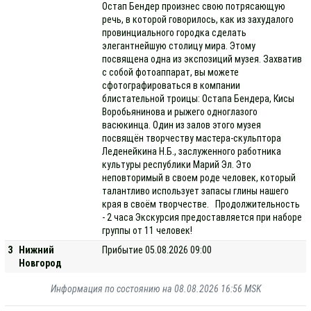
Остап Бендер произнес свою потрясающую
речь, в которой говорилось, как из захудалого
провинциального городка сделать
элегантнейшую столицу мира. Этому
посвящена одна из экспозиций музея. Захватив
с собой фотоаппарат, вы можете
сфотографироваться в компании
блистательной троицы: Остапа Бендера, Кисы
Воробьянинова и рыжего одноглазого
васюкинца. Один из залов этого музея
посвящён творчеству мастера-скульптора
Леденейкина Н.Б., заслуженного работника
культуры республики Марий Эл. Это
неповторимый в своем роде человек, который
талантливо использует запасы глины нашего
края в своём творчестве. Продолжительность
- 2 часа Экскурсия предоставляется при наборе
группы от 11 человек!
3
Нижний
Прибытие 05.08.2026 09:00
Новгород
Информация по состоянию на 08.08.2026 16:56 MSK