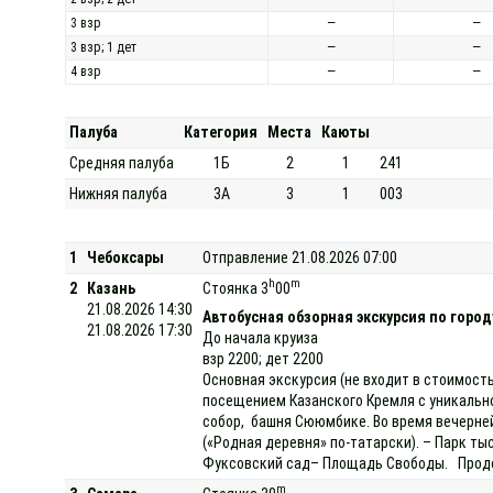
3 взр
—
—
3 взр; 1 дет
—
—
4 взр
—
—
Палуба
Категория
Места
Каюты
Средняя палуба
1Б
2
1
241
Нижняя палуба
3А
3
1
003
1
Чебоксары
Отправление 21.08.2026 07:00
h
m
2
Казань
Стоянка 3
00
21.08.2026 14:30
Автобусная обзорная экскурсия по город
21.08.2026 17:30
До начала круиза
взр 2200; дет 2200
Основная экскурсия (не входит в стоимость
посещением Казанского Кремля с уникально
собор, башня Сююмбике. Во время вечерней
(«Родная деревня» по-татарски). – Парк ты
Фуксовский сад– Площадь Свободы. Продол
m