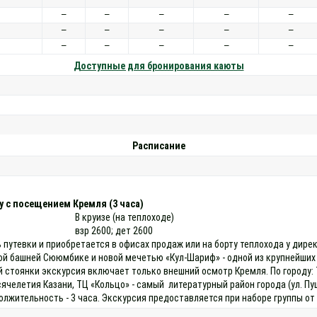
—
—
—
—
—
—
—
—
—
—
—
—
—
—
—
Доступные для бронирования каюты
Расписание
у с посещением Кремля (3 часа)
В круизе (на теплоходе)
взр 2600; дет 2600
 путевки и приобретается в офисах продаж или на борту теплохода у дире
й башней Сююмбике и новой мечетью «Кул-Шариф» - одной из крупнейших 
 стоянки экскурсия включает только внешний осмотр Кремля. По городу: Т
сячелетия Казани, ТЦ «Кольцо» - самый литературный район города (ул. Пу
жительность - 3 часа. Экскурсия предоставляется при наборе группы от