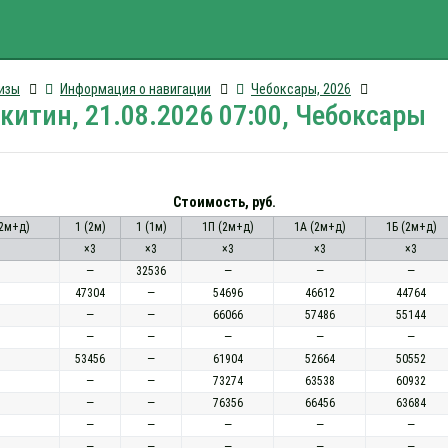
изы
Информация о навигации
Чебоксары, 2026
итин, 21.08.2026 07:00, Чебоксары
Стоимость, руб.
2м+д)
1 (2м)
1 (1м)
1П (2м+д)
1А (2м+д)
1Б (2м+д)
×3
×3
×3
×3
×3
—
32536
—
—
—
47304
—
54696
46612
44764
—
—
66066
57486
55144
—
—
—
—
—
53456
—
61904
52664
50552
—
—
73274
63538
60932
—
—
76356
66456
63684
—
—
—
—
—
—
—
—
—
—