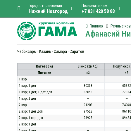
Город отправления
Позвоните нам
Нижний Новгород
+7 831 420 58 88
Главная
Речные кру
Афанасий Ник
Чебоксары · Казань · Самара · Саратов
Категория
Люкс (2м+д)
Полулюкс (
Питание
×3
×3
1 взр
—
—
1 взр; 1 дет
80338
65322
1 взр; 1 дет; 1 дет доп
86658
77384
1 взр; 2 дет
—
—
2 взр
91208
74048
2 взр; 1 дет доп
97528
86110
2 взр; 1 взр доп
98928
89424
2 взр; 1 дет
—
—
2 взр; 2 дет
—
—