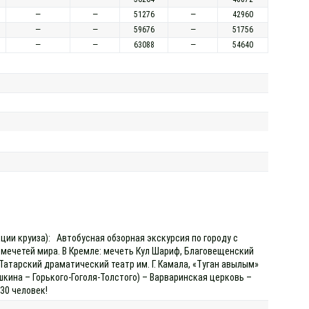
—
—
51276
—
42960
—
—
59676
—
51756
—
—
63088
—
54640
кции круиза): Автобусная обзорная экскурсия по городу с
мечетей мира. В Кремле: мечеть Кул Шариф, Благовещенский
атарский драматический театр им. Г. Камала, «Туган авылым»
шкина – Горького-Гоголя-Толстого) – Варваринская церковь –
 30 человек!