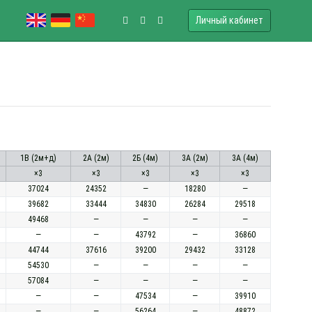
Личный кабинет
1В (2м+д)
2А (2м)
2Б (4м)
3А (2м)
3А (4м)
×3
×3
×3
×3
×3
37024
24352
—
18280
—
39682
33444
34830
26284
29518
49468
—
—
—
—
—
—
43792
—
36860
44744
37616
39200
29432
33128
54530
—
—
—
—
57084
—
—
—
—
—
—
47534
—
39910
—
—
56264
—
48872