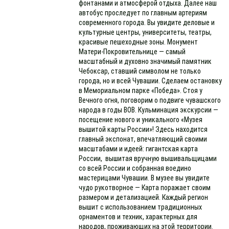
фонтанами и атмосферой отдыха. Далее наш
автобус проследует по главным артериям
современного города. Вы увидите деловые и
культурные центры, университеты, театры,
красивые пешеходные зоны. Монумент
Матери-Покровительнице — самый
масштабный и духовно значимый памятник
Чебоксар, ставший символом не только
города, но и всей Чувашии. Сделаем остановку
в Мемориальном парке «Победа». Стоя у
Вечного огня, поговорим о подвиге чувашского
народа в годы ВОВ. Кульминация экскурсии —
посещение нового и уникального «Музея
вышитой карты России»! Здесь находится
главный экспонат, впечатляющий своими
масштабами и идеей: гигантская карта
России, вышитая вручную вышивальщицами
со всей России и собранная воедино
мастерицами Чувашии. В музее вы увидите
чудо рукотворное — Карта поражает своим
размером и детализацией. Каждый регион
вышит с использованием традиционных
орнаментов и техник, характерных для
народов, проживающих на этой территории.