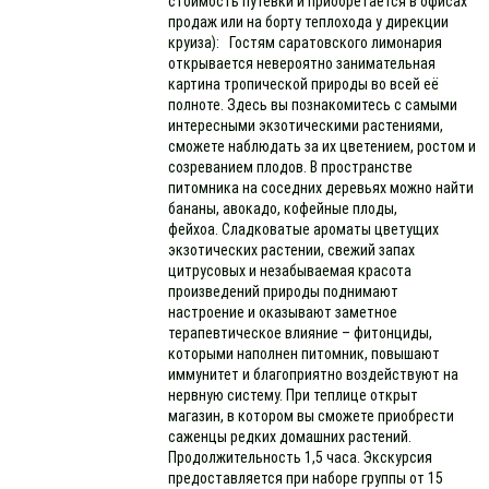
стоимость путевки и приобретается в офисах
продаж или на борту теплохода у дирекции
круиза): Гостям саратовского лимонария
открывается невероятно занимательная
картина тропической природы во всей её
полноте. Здесь вы познакомитесь с самыми
интересными экзотическими растениями,
сможете наблюдать за их цветением, ростом и
созреванием плодов. В пространстве
питомника на соседних деревьях можно найти
бананы, авокадо, кофейные плоды,
фейхоа. Сладковатые ароматы цветущих
экзотических растении, свежий запах
цитрусовых и незабываемая красота
произведений природы поднимают
настроение и оказывают заметное
терапевтическое влияние – фитонциды,
которыми наполнен питомник, повышают
иммунитет и благоприятно воздействуют на
нервную систему. При теплице открыт
магазин, в котором вы сможете приобрести
саженцы редких домашних растений.
Продолжительность 1,5 часа. Экскурсия
предоставляется при наборе группы от 15