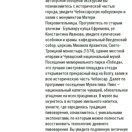
автобусной обзорной экскурсии Вы
познакомитесь с исторической частью
города, увидите Чебоксарскую набережную и
залив с монументом Матери
Покровительницы. Прогуляетесь по старым
улочкам - Бульвару купца Ефремова, ул.
Константина Иванова, увидите купеческие
особняки и храмы: кафедральный Введенский
собор, церковь Михаила Архангела, Свято-
Троицкий монастырь (1574), здание местной
епархии и Чувашский национальный музей.
Посещение мемориального парка «Победа»,
это лучшая смотровая площадка откуда
открывается прекрасный вид на Волгу, залив и
всю историческую часть Чебоксар. Далее по
программе посещение Музея пива. Пиво —
национальный напиток чувашей, обязательное
угощение на всех праздниках. В музее вы
окунётесь в историю хмельного напитка,
узнаете, где зародилась традиция
пивоварения, ознакомитесь с уникальными
экспонатами, по которым можно полностью
восстановить технологию древнего
пивоварения. Вы увидите подлинную античную