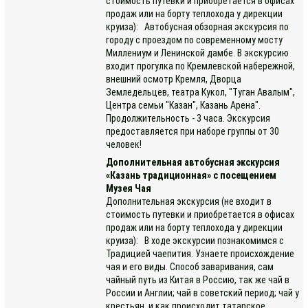
стоимость путевки и приобретается в офисах
продаж или на борту теплохода у дирекции
круиза): Автобусная обзорная экскурсия по
городу с проездом по современному мосту
Миллениум и Ленинской дамбе. В экскурсию
входит прогулка по Кремлевской набережной,
внешний осмотр Кремля, Дворца
Земледельцев, театра Кукол, "Туган Авалым",
Центра семьи "Казан", Казань Арена".
Продолжительность - 3 часа. Экскурсия
предоставляется при наборе группы от 30
человек!
Дополнительная автобусная экскурсия
«Казань традиционная» с посещением
Музея Чая
Дополнительная экскурсия (не входит в
стоимость путевки и приобретается в офисах
продаж или на борту теплохода у дирекции
круиза): В ходе экскурсии познакомимся с
Традицией чаепития. Узнаете происхождение
чая и его виды. Способ заваривания, сам
чайный путь из Китая в Россию, так же чай в
России и Англии; чай в советский период; чай у
крестьян, и как происходит татарское