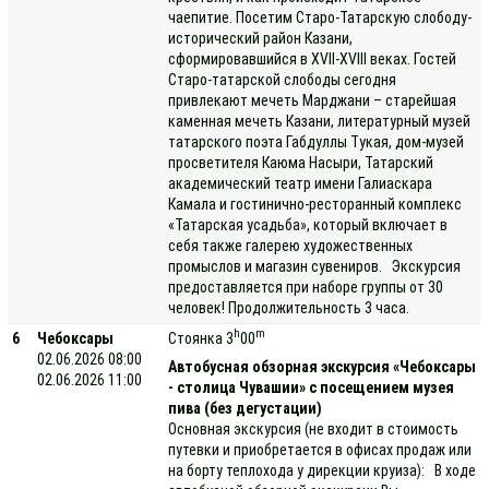
чаепитие. Посетим Старо-Татарскую слободу-
исторический район Казани,
сформировавшийся в XVII-XVIII веках. Гостей
Старо-татарской слободы сегодня
привлекают мечеть Марджани – старейшая
каменная мечеть Казани, литературный музей
татарского поэта Габдуллы Тукая, дом-музей
просветителя Каюма Насыри, Татарский
академический театр имени Галиаскара
Камала и гостинично-ресторанный комплекс
«Татарская усадьба», который включает в
себя также галерею художественных
промыслов и магазин сувениров. Экскурсия
предоставляется при наборе группы от 30
человек! Продолжительность 3 часа.
h
m
6
Чебоксары
Стоянка 3
00
02.06.2026 08:00
Автобусная обзорная экскурсия «Чебоксары
02.06.2026 11:00
- столица Чувашии» с посещением музея
пива (без дегустации)
Основная экскурсия (не входит в стоимость
путевки и приобретается в офисах продаж или
на борту теплохода у дирекции круиза): В ходе