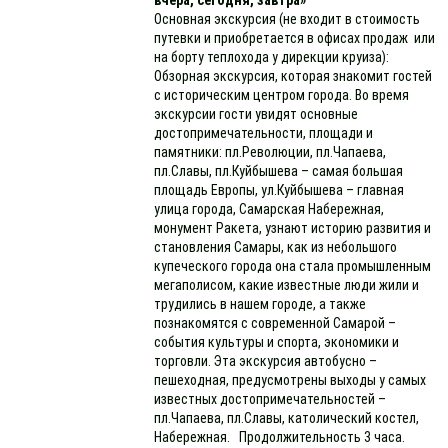
Основная экскурсия (не входит в стоимость
путевки и приобретается в офисах продаж или
на борту теплохода у дирекции круиза):
Обзорная экскурсия, которая знакомит гостей
с историческим центром города. Во время
экскурсии гости увидят основные
достопримечательности, площади и
памятники: пл.Революции, пл.Чапаева,
пл.Славы, пл.Куйбышева – самая большая
площадь Европы, ул.Куйбышева – главная
улица города, Самарская Набережная,
монумент Ракета, узнают историю развития и
становления Самары, как из небольшого
купеческого города она стала промышленным
мегаполисом, какие известные люди жили и
трудились в нашем городе, а также
познакомятся с современной Самарой –
события культуры и спорта, экономики и
торговли. Эта экскурсия автобусно –
пешеходная, предусмотрены выходы у самых
известных достопримечательностей –
пл.Чапаева, пл.Славы, католический костел,
Набережная. Продолжительность 3 часа.