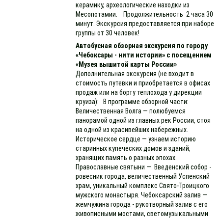
керамику, археологические находки из
Месопотамии. Продолжительность 2 часа 30
минут. Экскурсия предоставляется при наборе
группы от 30 человек!
Автобусная обзорная экскурсия по городу
«Чебоксары - нити истории» с посещением
«Музея вышитой карты России»
Дополнительная экскурсия (не входит в
стоимость путевки и приобретается в офисах
продаж или на борту теплохода у дирекции
круиза): В программе обзорной части:
Величественная Волга — полюбуемся
панорамой одной из главных рек России, стоя
на одной из красивейших набережных.
Историческое сердце — узнаем историю
старинных купеческих домов и зданий,
хранящих память о разных эпохах.
Православные святыни — Введенский собор -
ровесник города, величественный Успенский
храм, уникальный комплекс Свято-Троицкого
мужского монастыря. Чебоксарский залив —
жемчужина города - рукотворный залив с его
живописными мостами, светомузыкальными