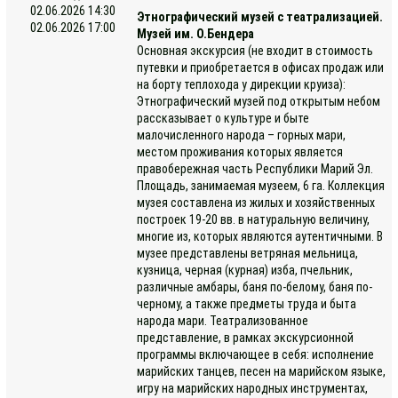
02.06.2026 14:30
Этнографический музей с театрализацией.
02.06.2026 17:00
Музей им. О.Бендера
Основная экскурсия (не входит в стоимость
путевки и приобретается в офисах продаж или
на борту теплохода у дирекции круиза):
Этнографический музей под открытым небом
рассказывает о культуре и быте
малочисленного народа – горных мари,
местом проживания которых является
правобережная часть Республики Марий Эл.
Площадь, занимаемая музеем, 6 га. Коллекция
музея составлена из жилых и хозяйственных
построек 19-20 вв. в натуральную величину,
многие из, которых являются аутентичными. В
музее представлены ветряная мельница,
кузница, черная (курная) изба, пчельник,
различные амбары, баня по-белому, баня по-
черному, а также предметы труда и быта
народа мари. Театрализованное
представление, в рамках экскурсионной
программы включающее в себя: исполнение
марийских танцев, песен на марийском языке,
игру на марийских народных инструментах,