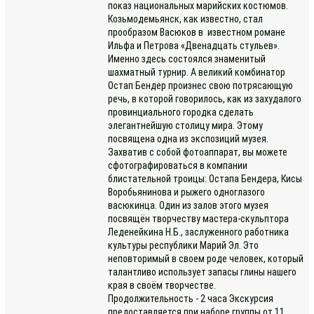
показ национальных марийских костюмов.
Козьмодемьянск, как известно, стал
прообразом Васюков в известном романе
Ильфа и Петрова «Двенадцать стульев».
Именно здесь состоялся знаменитый
шахматный турнир. А великий комбинатор
Остап Бендер произнес свою потрясающую
речь, в которой говорилось, как из захудалого
провинциального городка сделать
элегантнейшую столицу мира. Этому
посвящена одна из экспозиций музея.
Захватив с собой фотоаппарат, вы можете
сфотографироваться в компании
блистательной троицы: Остапа Бендера, Кисы
Воробьянинова и рыжего одноглазого
васюкинца. Один из залов этого музея
посвящён творчеству мастера-скульптора
Леденейкина Н.Б., заслуженного работника
культуры республики Марий Эл. Это
неповторимый в своем роде человек, который
талантливо использует запасы глины нашего
края в своём творчестве.
Продолжительность - 2 часа Экскурсия
предоставляется при наборе группы от 11