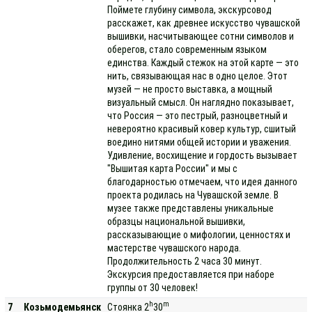
Поймете глубину символа, экскурсовод
расскажет, как древнее искусство чувашской
вышивки, насчитывающее сотни символов и
оберегов, стало современным языком
единства. Каждый стежок на этой карте — это
нить, связывающая нас в одно целое. Этот
музей — не просто выставка, а мощный
визуальный смысл. Он наглядно показывает,
что Россия — это пестрый, разноцветный и
невероятно красивый ковер культур, сшитый
воедино нитями общей истории и уважения.
Удивление, восхищение и гордость вызывает
"Вышитая карта России" и мы с
благодарностью отмечаем, что идея данного
проекта родилась на Чувашской земле. В
музее также представлены уникальные
образцы национальной вышивки,
рассказывающие о мифологии, ценностях и
мастерстве чувашского народа.
Продолжительность 2 часа 30 минут.
Экскурсия предоставляется при наборе
группы от 30 человек!
h
m
7
Козьмодемьянск
Стоянка 2
30