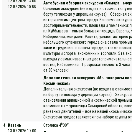
12.07.2026 14:00
Автобусная обзорная экскурсия «Самара - вчера
12.07.2026 18:00
Основная экскурсия (не входит в стоимость путе
борту теплохода у дирекции круиза): Обзорная эк
историческим центром города. Во время экскурс
достопримечательности, площади и памятники: пл
пл.Куйбышева – самая большая площадь Европы, у
Набережная, монумент Ракета, узнают историю ра
небольшого купеческого города она стала пром
жили и трудились в нашем городе, а также позна
культуры и спорта, экономики и торговли. Эта э
выходы у самых известных достопримечательност
костел, Набережная. Продолжительность 3 часа.
от 30 человек!
Дополнительная экскурсия «Мы покоряем кос
Космическая»
Дополнительная экскурсия (не входит в стоимост
на борту теплохода у дирекции круиза): Экскурси
становления авиационной и космической промыш
космонавты – уроженцы Самарской области, изве
ракетных двигателей – все на нашей «космическ
Экскурсия предоставляется при наборе группы от 
h
m
4
Казань
Стоянка 4
00
13.07.2026 17:00