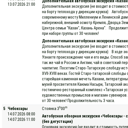
Дополнительная автобусная экскурсия «Казан
13.07.2026 21:00
Дополнительная экскурсия (не входит в стоимост
на борту теплохода у дирекции круиза): Автобусн
современному мосту Миллениум и Ленинской дамб
набережной, внешний осмотр Кремля, Дворца Земл
Центра семьи "Казан", Казань Арена". Продолжит
при наборе группы от 30 человек!
Дополнительная автобусная экскурсия «Каза
Дополнительная экскурсия (не входит в стоимост
на борту теплохода у дирекции круиза): В ходе 
Узнаете происхождение чая и его виды. Способ за
так же чай в России и Англии; чай в советский пе
чаепитие. Посетим Старо-Татарскую слободу-ист
XVII-XVIII веках. Гостей Старо-татарской слобод
старейшая каменная мечеть Казани, литературный
музей просветителя Каюма Насыри, Татарский ак
гостинично-ресторанный комплекс «Татарская ус
художественных промыслов и магазин сувениров.
от 30 человек! Продолжительность 3 часа.
h
m
5
Чебоксары
Стоянка 3
00
14.07.2026 08:00
Автобусная обзорная экскурсия «Чебоксары - 
14.07.2026 11:00
(без дегустации)
Основная экскурсия (не входит в стоимость путе