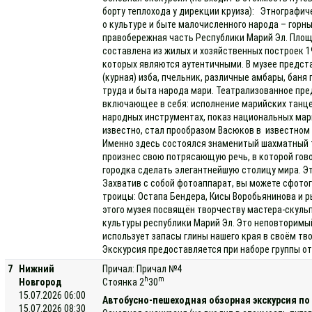
борту теплохода у дирекции круиза): Этнографи
о культуре и быте малочисленного народа – горн
правобережная часть Республики Марий Эл. Площа
составлена из жилых и хозяйственных построек 19
которых являются аутентичными. В музее предст
(курная) изба, пчельник, различные амбары, баня
труда и быта народа мари. Театрализованное пр
включающее в себя: исполнение марийских танцев
народных инструментах, показ национальных мар
известно, стал прообразом Васюков в известном
Именно здесь состоялся знаменитый шахматный т
произнес свою потрясающую речь, в которой гово
городка сделать элегантнейшую столицу мира. Э
Захватив с собой фотоаппарат, вы можете сфото
троицы: Остапа Бендера, Кисы Воробьянинова и р
этого музея посвящён творчеству мастера-скульп
культуры республики Марий Эл. Это неповторимы
использует запасы глины нашего края в своём тв
Экскурсия предоставляется при наборе группы от
7
Нижний
Причал: Причал №4
h
m
Новгород
Стоянка 2
30
15.07.2026 06:00
Автобусно-пешеходная обзорная экскурсия по
15.07.2026 08:30