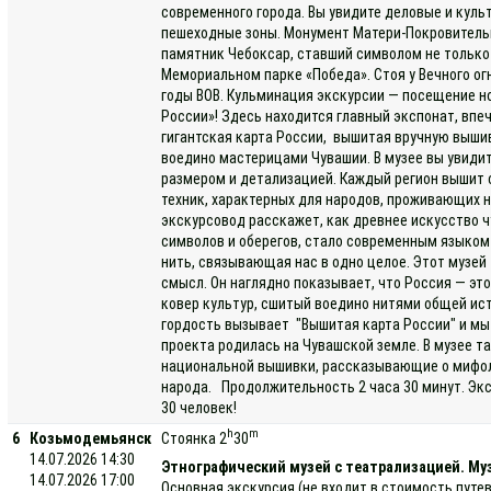
современного города. Вы увидите деловые и куль
пешеходные зоны. Монумент Матери-Покровитель
памятник Чебоксар, ставший символом не только 
Мемориальном парке «Победа». Стоя у Вечного огн
годы ВОВ. Кульминация экскурсии — посещение н
России»! Здесь находится главный экспонат, вп
гигантская карта России, вышитая вручную выши
воедино мастерицами Чувашии. В музее вы увиди
размером и детализацией. Каждый регион вышит
техник, характерных для народов, проживающих н
экскурсовод расскажет, как древнее искусство
символов и оберегов, стало современным языком 
нить, связывающая нас в одно целое. Этот музей
смысл. Он наглядно показывает, что Россия — эт
ковер культур, сшитый воедино нитями общей ист
гордость вызывает "Вышитая карта России" и мы
проекта родилась на Чувашской земле. В музее 
национальной вышивки, рассказывающие о мифол
народа. Продолжительность 2 часа 30 минут. Экс
30 человек!
h
m
6
Козьмодемьянск
Стоянка 2
30
14.07.2026 14:30
Этнографический музей с театрализацией. Муз
14.07.2026 17:00
Основная экскурсия (не входит в стоимость путе