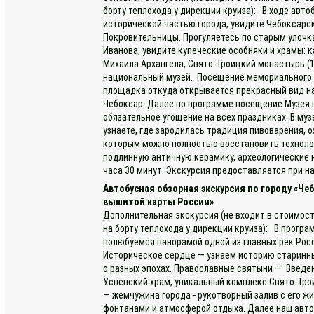
борту теплохода у дирекции круиза): В ходе авт
исторической частью города, увидите Чебоксарс
Покровительницы. Прогуляетесь по старым улочка
Иванова, увидите купеческие особняки и храмы: 
Михаила Архангела, Свято-Троицкий монастырь (1
национальный музей. Посещение мемориального 
площадка откуда открывается прекрасный вид на 
Чебоксар. Далее по программе посещение Музея 
обязательное угощение на всех праздниках. В муз
узнаете, где зародилась традиция пивоварения, 
которым можно полностью восстановить технолог
подлинную античную керамику, археологические
часа 30 минут. Экскурсия предоставляется при на
Автобусная обзорная экскурсия по городу «Че
вышитой карты России»
Дополнительная экскурсия (не входит в стоимост
на борту теплохода у дирекции круиза): В програ
полюбуемся панорамой одной из главных рек Росс
Историческое сердце — узнаем историю старинны
о разных эпохах. Православные святыни — Введен
Успенский храм, уникальный комплекс Свято-Тро
— жемчужина города - рукотворный залив с его
фонтанами и атмосферой отдыха. Далее наш авто