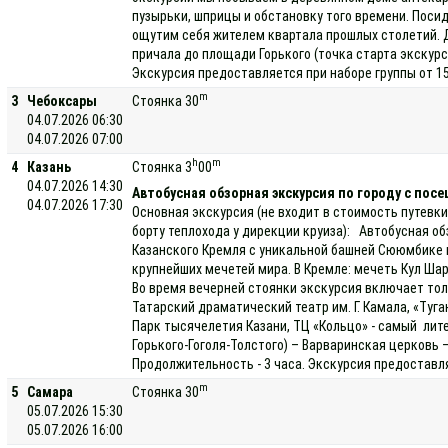
пузырьки, шприцы и обстановку того времени. Посид
ощутим себя жителем квартала прошлых столетий. 
причала до площади Горького (точка старта экскурс
Экскурсия предоставляется при наборе группы от 15
m
3
Чебоксары
Стоянка 30
04.07.2026 06:30
04.07.2026 07:00
h
m
4
Казань
Стоянка 3
00
04.07.2026 14:30
Автобусная обзорная экскурсия по городу с пос
04.07.2026 17:30
Основная экскурсия (не входит в стоимость путевки
борту теплохода у дирекции круиза): Автобусная о
Казанского Кремля с уникальной башней Сююмбике и
крупнейших мечетей мира. В Кремле: мечеть Кул Ш
Во время вечерней стоянки экскурсия включает тол
Татарский драматический театр им. Г. Камала, «Туг
Парк тысячелетия Казани, ТЦ «Кольцо» - самый лите
Горького-Гоголя-Толстого) – Варваринская церков
Продолжительность - 3 часа. Экскурсия предоставл
m
5
Самара
Стоянка 30
05.07.2026 15:30
05.07.2026 16:00