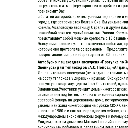
борту теплохода у дирекции круиза): Во время авт
погрузитесь в атмосферу одного из старейших и кр
познакомит Вас
с богатой историей, архитектурными шедеврами и 
города, где встречаются Волга и Ока. Вы увидите «
Кремль, Чкаловскую лестницу, Стрелку и другие па
важнейший архитектурный памятник России. Кремль
представляет собой мощную крепость с 13 башнями
Экскурсия позволит узнать о ключевых событиях, пр
которые она претерпела со временем. Продолжител
предоставляется при наборе группы от 30 человек!
Автобусно-пешеходная экскурсия «Прогулка по
Эвениуса» для теплоходов «А.С. Попов», «Алдан»
Дополнительная экскурсия (не входит в стоимость 
на борту теплохода у дирекции круиза): Экскурсия
прогулку по кварталу церкви Трёх Святителей, вдоль
Славянская.Участники увидят дома нижегородских 
стилизованы под бетон, окно из стеклянных кирпиче
световой фонарь на деревянном доме, исторически
узнаем, как жили нижегородцы на рубеже XIX-XX ве
квартал в 1980-е и как он возрождается сейчас, ка
международном экономическом форуме и почему одн
Увидим, в каком доме жил Максим Горький и почему
экскурсии мы побываем в деревянном доме аптекар