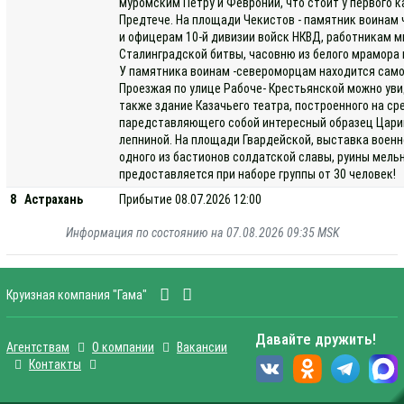
муромским Петру и Февронии, что стоит у первого 
Предтече. На площади Чекистов - памятник воинам
и офицерам 10-й дивизии войск НКВД, работникам 
Сталинградской битвы, часовню из белого мрамора 
У памятника воинам -североморцам находится само
Проезжая по улице Рабоче- Крестьянской можно увид
также здание Казачьего театра, построенного на ср
паредставляющего собой интересный образец Цари
лепниной. На площади Гвардейской, выставка военн
одного из бастионов солдатской славы, руины мел
предоставляется при наборе группы от 30 человек!
8
Астрахань
Прибытие 08.07.2026 12:00
Информация по состоянию на 07.08.2026 09:35 MSK
Круизная компания "Гама"
Давайте дружить!
Агентствам
О компании
Вакансии
Контакты