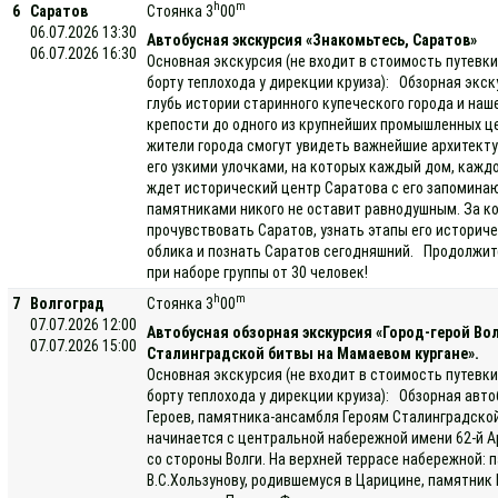
h
m
6
Саратов
Стоянка 3
00
06.07.2026 13:30
Автобусная экскурсия «Знакомьтесь, Саратов»
06.07.2026 16:30
Основная экскурсия (не входит в стоимость путевки
борту теплохода у дирекции круиза): Обзорная экск
глубь истории старинного купеческого города и на
крепости до одного из крупнейших промышленных це
жители города смогут увидеть важнейшие архитект
его узкими улочками, на которых каждый дом, кажд
ждет исторический центр Саратова с его запомина
памятниками никого не оставит равнодушным. За к
прочувствовать Саратов, узнать этапы его историче
облика и познать Саратов сегодняшний. Продолжит
при наборе группы от 30 человек!
h
m
7
Волгоград
Стоянка 3
00
07.07.2026 12:00
Автобусная обзорная экскурсия «Город-герой В
07.07.2026 15:00
Сталинградской битвы на Мамаевом кургане».
Основная экскурсия (не входит в стоимость путевки
борту теплохода у дирекции круиза): Обзорная авт
Героев, памятника-ансамбля Героям Сталинградско
начинается с центральной набережной имени 62-й Ар
со стороны Волги. На верхней террасе набережной: 
В.С.Хользунову, родившемуся в Царицине, памятни