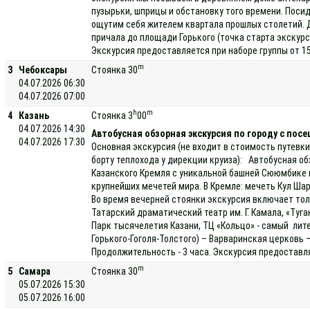
пузырьки, шприцы и обстановку того времени. Посид
ощутим себя жителем квартала прошлых столетий. 
причала до площади Горького (точка старта экскурс
Экскурсия предоставляется при наборе группы от 15
m
3
Чебоксары
Стоянка 30
04.07.2026 06:30
04.07.2026 07:00
h
m
4
Казань
Стоянка 3
00
04.07.2026 14:30
Автобусная обзорная экскурсия по городу с пос
04.07.2026 17:30
Основная экскурсия (не входит в стоимость путевки
борту теплохода у дирекции круиза): Автобусная о
Казанского Кремля с уникальной башней Сююмбике и
крупнейших мечетей мира. В Кремле: мечеть Кул Ш
Во время вечерней стоянки экскурсия включает тол
Татарский драматический театр им. Г. Камала, «Туг
Парк тысячелетия Казани, ТЦ «Кольцо» - самый лите
Горького-Гоголя-Толстого) – Варваринская церков
Продолжительность - 3 часа. Экскурсия предоставл
m
5
Самара
Стоянка 30
05.07.2026 15:30
05.07.2026 16:00