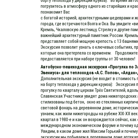
борту теплохода у дирекции круиза): Во время авт
погрузитесь в атмосферу одного из старейших и кр
познакомит Вас
с богатой историей, архитектурными шедеврами и 
города, где встречаются Волга и Ока. Вы увидите «
Кремль, Чкаловскую лестницу, Стрелку и другие па
важнейший архитектурный памятник России. Кремль
представляет собой мощную крепость с 13 башнями
Экскурсия позволит узнать о ключевых событиях, пр
которые она претерпела со временем. Продолжител
предоставляется при наборе группы от 30 человек!
Автобусно-пешеходная экскурсия «Прогулка по
Эвениуса» для теплоходов «А.С. Попов», «Алдан»
Дополнительная экскурсия (не входит в стоимость 
на борту теплохода у дирекции круиза): Экскурсия
прогулку по кварталу церкви Трёх Святителей, вдоль
Славянская.Участники увидят дома нижегородских 
стилизованы под бетон, окно из стеклянных кирпиче
световой фонарь на деревянном доме, исторически
узнаем, как жили нижегородцы на рубеже XIX-XX ве
квартал в 1980-е и как он возрождается сейчас, ка
международном экономическом форуме и почему одн
Увидим, в каком доме жил Максим Горький и почему
экскурсии мы побываем в деревянном доме аптекар