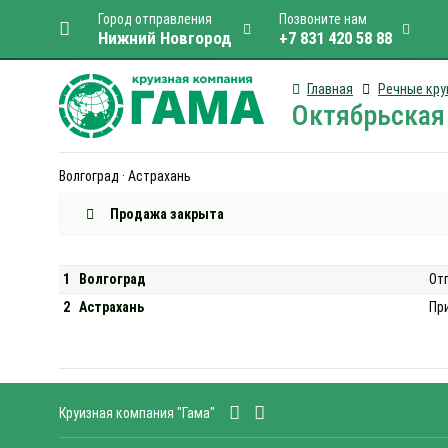
Город отправления
Позвоните нам
Нижний Новгород
+7 831 420 58 88
Главная
Речные кру
Октябрьская 
Волгоград · Астрахань
Продажа закрыта
1
Волгоград
От
2
Астрахань
Пр
Круизная компания "Гама"