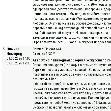
формирования коллекции относится к 20-м годам пр
где провел свое детство уроженец Костромы Федор 
национального театра. Мы предлагаем Вам посетит
познакомиться с выставкой «Увлекательное путеше
любовь…». Очутившись в атмосфере декораций к пье
поразмыслить и над литературной основой пьесы-ска
судьбой сказочной девушки. На выставке представл
замыслу и воплощению. Дохристианский — языческ
Продолжительность - 3 часа. Экскурсия предоставл
5
Нижний
Причал: Причал №4
h
m
Новгород
Стоянка 3
30
09.06.2026 14:00
Автобусно-пешеходная обзорная экскурсия по г
09.06.2026 17:30
Основная экскурсия (не входит в стоимость путевки
борту теплохода у дирекции круиза): Во время авт
погрузитесь в атмосферу одного из старейших и кр
познакомит Вас
с богатой историей, архитектурными шедеврами и 
города, где встречаются Волга и Ока. Вы увидите «
Кремль, Чкаловскую лестницу, Стрелку и другие па
важнейший архитектурный памятник России. Кремль
представляет собой мощную крепость с 13 башнями
Экскурсия позволит узнать о ключевых событиях, пр