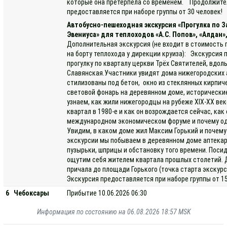
которые она претерпела со временем. Продолжител
предоставляется при наборе группы от 30 человек!
Автобусно-пешеходная экскурсия «Прогулка по
Эвениуса» для теплоходов «А.С. Попов», «Алдан»
Дополнительная экскурсия (не входит в стоимость 
на борту теплохода у дирекции круиза): Экскурсия
прогулку по кварталу церкви Трёх Святителей, вдоль
Славянская.Участники увидят дома нижегородских 
стилизованы под бетон, окно из стеклянных кирпиче
световой фонарь на деревянном доме, исторически
узнаем, как жили нижегородцы на рубеже XIX-XX ве
квартал в 1980-е и как он возрождается сейчас, ка
международном экономическом форуме и почему одн
Увидим, в каком доме жил Максим Горький и почему
экскурсии мы побываем в деревянном доме аптекар
пузырьки, шприцы и обстановку того времени. Посид
ощутим себя жителем квартала прошлых столетий. 
причала до площади Горького (точка старта экскурс
Экскурсия предоставляется при наборе группы от 15
6
Чебоксары
Прибытие 10.06.2026 06:30
Информация по состоянию на 06.08.2026 18:57 MSK