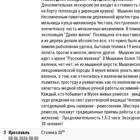
Дополнительная экскурсия (не входит в стоимость 
на борту теплохода у дирекции круиза): Мышкин хо
Несомненным памятником деревянной архитектуры 
мельницы купца-миллионера Чистова, построенное 
значительну. часть мельничных механизмов. В пом
экспозиция "Древо жизни". Посвящена эта выставка
и из дерева делали абсолютно все, что нужно было 
зимняя рыболовная удочка, бытовая техника 19 века
лопата, просак и многое, многое другое. Мышкин з
идет о музее "Русские валенки". В Мышкине более 1
валенки, нет-нет, не из мышиной шерсти. Мышкинск
овецромановской породы. В музее можно узнать мно
валенок, о том, как относились к валенкам великие
похмелье, простуду и ревматизм, как по валенкам н
запастись модной обувью ручной работы на зимний с
Каждый, кто побывает в Музее живых ремёсел - уви
чудо рождения на свет рукотворной вещицы! Челове
сегодняшний день название - ремесленник. Мастера
ремесла, покажут традиционные приемы работы с р
железом). Продолжительность 1,5-2 часа. Экскурси
30 человек!
m
3
Ярославль
Стоянка 30
08.06.2026 08:00