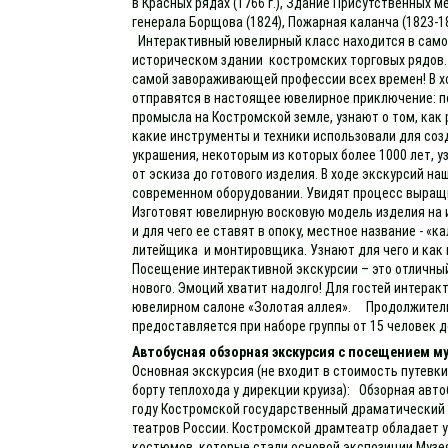
в Красных рядах (1766 г.), Здание Присутственных ме
генерала Борщова (1824), Пожарная каланча (1823-1
Интерактивный ювелирный класс находится в само
историческом здании костромских торговых рядов.
самой завораживающей профессии всех времен! В х
отправятся в настоящее ювелирное приключение: п
промысла на Костромской земле, узнают о том, как
какие инструменты и техники использовали для соз
украшения, некоторым из которых более 1000 лет, 
от эскиза до готового изделия. В ходе экскурсий н
современном оборудовании. Увидят процесс выращи
Изготовят ювелирную восковую модель изделия на 
и для чего ее ставят в опоку, местное название - «
литейщика и монтировщика. Узнают для чего и как
Посещение интерактивной экскурсии – это отличный
нового. Эмоций хватит надолго! Для гостей интерак
ювелирном салоне «Золотая аллея». Продолжительно
предоставляется при наборе группы от 15 человек д
Автобусная обзорная экскурсия с посещением м
Основная экскурсия (не входит в стоимость путевки
борту теплохода у дирекции круиза): Обзорная авто
году Костромской государственный драматический т
театров России. Костромской драмтеатр обладает 
костюмов, которые стали основой экспозиции Музе