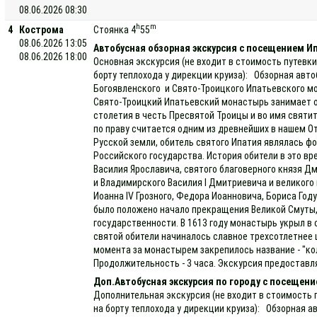
08.06.2026 08:30
h
m
4
Кострома
Стоянка 4
55
08.06.2026 13:05
Автобусная обзорная экскурсия с посещением 
08.06.2026 18:00
Основная экскурсия (не входит в стоимость путевки
борту теплохода у дирекции круиза): Обзорная авт
Богоявленского и Свято-Троицкого Ипатьевского мо
Свято-Троицкий Ипатьевский монастырь занимает о
столетия в честь Пресвятой Троицы и во имя святи
по праву считается одним из древнейших в нашем Оте
Русской земли, обитель святого Ипатия являлась ф
Российского государства. История обители в это вр
Василия Ярославича, святого благоверного князя Д
и Владимирского Василия I Дмитриевича и великого 
Иоанна IV Грозного, Федора Иоанновича, Бориса Год
было положено начало прекращения Великой Смуты
государственности. В 1613 году монастырь укрыл в 
святой обители начиналось славное трехсотлетнее
момента за монастырем закрепилось название - "к
Продолжительность - 3 часа. Экскурсия предоставля
Доп.Автобусная экскурсия по городу с посещени
Дополнительная экскурсия (не входит в стоимость 
на борту теплохода у дирекции круиза): Обзорная а