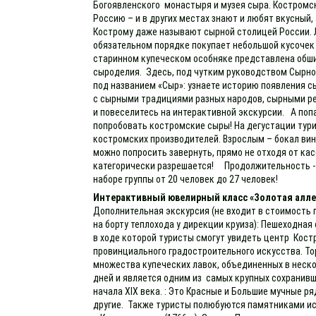
Богоявленского монастыря и музея сыра. Костромск
Россию – и в других местах знают и любят вкусный
Кострому даже называют сырной столицей России. Л
обязательном порядке покупает небольшой кусочек
старинном купеческом особняке представлена обши
сыроделия. Здесь, под чутким руководством Сырно
под названием «Сыр»: узнаете историю появления с
с сырными традициями разных народов, сырными р
и повеселитесь на интерактивной экскурсии. А поп
попробовать костромские сыры! На дегустации тур
костромских производителей. Взрослым – бокал вин
можно попросить завернуть, прямо не отходя от ка
категорически разрешается! Продолжительность - 
наборе группы от 20 человек до 27 человек!
Интерактивный ювелирный класс «Золотая алле
Дополнительная экскурсия (не входит в стоимость 
на борту теплохода у дирекции круиза): Пешеходная
в ходе которой туристы смогут увидеть центр Кост
провинциального градостроительного искусства. Т
множества купеческих лавок, объединенных в неско
дней и является одним из самых крупных сохранивши
начала XIX века. : Это Красные и Большие мучные р
другие. Также туристы полюбуются памятниками 