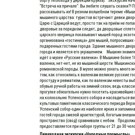
борту теплохода у дирекции круиза): Экскурсия на
"Встреча на причале". Вы любите слушать сказки?! 
рассказывать их! В резном волшебном тереме «Мыш
мышиного царства: туристов встречают девки двор
Царю с Царицей ведут, просто так на приём не попа
дворовые за порядком следят, да дворцовые сплет
царского зверинца показывают мышей пород экзоти
организована «гостиница» для мышей, попросивших 
подаренных гостями города. Здание мышиного дворц
города и является его украшением. Мышкин знамен
идёт о музее «Русские валенки». В Мышкине более 1
валенки, нет-нет, не из мышиной шерсти. Мышкинск
романовской породы. В музее можно узнать много ин
том, как относились к валенкам великие русские го
простуду и ревматизм, как по валенкам невесты вы
обувью ручной работы на зимний сезон, ведь класси
прогулке обязательно нужно посетить красивейшие 
на колокольню Успенского собора и насладиться ви
культовых памятников классического периода Вер
Успенский собор-один из наиболее ярких и запомин
гостей города смелой архитектурой, богатым внешн
пространство (свод) сравнивали с небом. Продолжи
предоставляется при наборе группы от 21 до 30 чел
Пешеходная экскурсия «Народные промыслы»