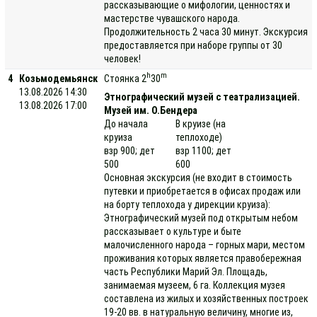
рассказывающие о мифологии, ценностях и
мастерстве чувашского народа.
Продолжительность 2 часа 30 минут. Экскурсия
предоставляется при наборе группы от 30
человек!
h
m
4
Козьмодемьянск
Стоянка 2
30
13.08.2026 14:30
Этнографический музей с театрализацией.
13.08.2026 17:00
Музей им. О.Бендера
До начала
В круизе (на
круиза
теплоходе)
взр 900; дет
взр 1100; дет
500
600
Основная экскурсия (не входит в стоимость
путевки и приобретается в офисах продаж или
на борту теплохода у дирекции круиза):
Этнографический музей под открытым небом
рассказывает о культуре и быте
малочисленного народа – горных мари, местом
проживания которых является правобережная
часть Республики Марий Эл. Площадь,
занимаемая музеем, 6 га. Коллекция музея
составлена из жилых и хозяйственных построек
19-20 вв. в натуральную величину, многие из,