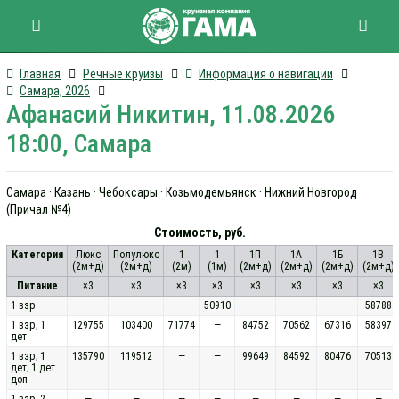
Главная
Речные круизы
Информация о навигации
Самара, 2026
Афанасий Никитин, 11.08.2026
18:00, Самара
Самара · Казань · Чебоксары · Козьмодемьянск · Нижний Новгород
(Причал №4)
Стоимость, руб.
Категория
Люкс
Полулюкс
1
1
1П
1А
1Б
1В
(2м+д)
(2м+д)
(2м)
(1м)
(2м+д)
(2м+д)
(2м+д)
(2м+д)
Питание
×3
×3
×3
×3
×3
×3
×3
×3
1 взр
—
—
—
50910
—
—
—
58788
1 взр; 1
129755
103400
71774
—
84752
70562
67316
58397
дет
1 взр; 1
135790
119512
—
—
99649
84592
80476
70513
дет; 1 дет
доп
1 взр; 2
—
—
—
—
—
—
—
—