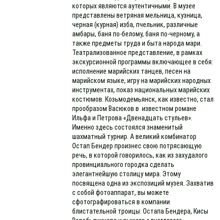
которых являются аутентичными. В музее
представлены ветряная мельница, кузница,
черная (курная) изба, пчельник, различные
амбары, баня по-белому, баня по-черному, а
также предметы труда и быта народа мари.
Театрализованное представление, в рамках
экскурсионной программы включающее в себя:
исполнение марийских танцев, песен на
марийском языке, игру на марийских народных
инструментах, показ национальных марийских
костюмов. Козьмодемьянск, как известно, стал
прообразом Васюков в известном романе
Ильфа и Петрова «Двенадцать стульев».
Именно здесь состоялся знаменитый
шахматный турнир. А великий комбинатор
Остап Бендер произнес свою потрясающую
речь, в которой говорилось, как из захудалого
провинциального городка сделать
элегантнейшую столицу мира. Этому
посвящена одна из экспозиций музея. Захватив
с собой фотоаппарат, вы можете
сфотографироваться в компании
блистательной троицы: Остапа Бендера, Кисы