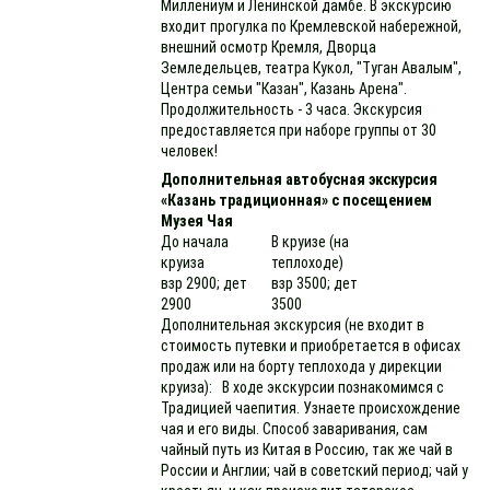
Миллениум и Ленинской дамбе. В экскурсию
входит прогулка по Кремлевской набережной,
внешний осмотр Кремля, Дворца
Земледельцев, театра Кукол, "Туган Авалым",
Центра семьи "Казан", Казань Арена".
Продолжительность - 3 часа. Экскурсия
предоставляется при наборе группы от 30
человек!
Дополнительная автобусная экскурсия
«Казань традиционная» с посещением
Музея Чая
До начала
В круизе (на
круиза
теплоходе)
взр 2900; дет
взр 3500; дет
2900
3500
Дополнительная экскурсия (не входит в
стоимость путевки и приобретается в офисах
продаж или на борту теплохода у дирекции
круиза): В ходе экскурсии познакомимся с
Традицией чаепития. Узнаете происхождение
чая и его виды. Способ заваривания, сам
чайный путь из Китая в Россию, так же чай в
России и Англии; чай в советский период; чай у