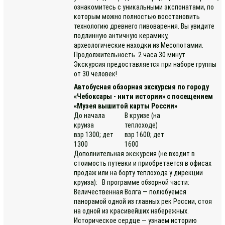
ознакомитесь с уникальными экспонатами, по
которым можно полностью восстановить
технологию древнего пивоварения. Вы увидите
подлинную античную керамику,
археологические находки из Месопотамии.
Продолжительность 2 часа 30 минут.
Экскурсия предоставляется при наборе группы
от 30 человек!
Автобусная обзорная экскурсия по городу
«Чебоксары - нити истории» с посещением
«Музея вышитой карты России»
До начала
В круизе (на
круиза
теплоходе)
взр 1300; дет
взр 1600; дет
1300
1600
Дополнительная экскурсия (не входит в
стоимость путевки и приобретается в офисах
продаж или на борту теплохода у дирекции
круиза): В программе обзорной части:
Величественная Волга — полюбуемся
панорамой одной из главных рек России, стоя
на одной из красивейших набережных.
Историческое сердце — узнаем историю