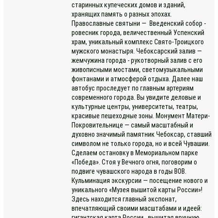
старинных купеческих домов и зданий,
хранящих память о разных эпохах.
Православные святыни — Введенский собор -
ровесник города, величественный Успенский
храм, уникальный комплекс Свято-Троицкого
мужского монастыря. Чебоксарский залив —
жемчужина города - рукотворный залив с его
живописными мостами, светомузыкальными
фонтанами и атмосферой отдыха. Далее наш
автобус проследует по главным артериям
современного города. Вы увидите деловые и
культурные центры, университеты, театры,
красивые пешеходные зоны. Монумент Матери-
Покровительнице — самый масштабный и
духовно значимый памятник Чебоксар, ставший
символом не только города, но и всей Чувашии.
Сделаем остановку в Мемориальном парке
«Победа». Стоя у Вечного огня, поговорим о
подвиге чувашского народа в годы ВОВ.
Кульминация экскурсии — посещение нового и
уникального «Музея вышитой карты России»!
Здесь находится главный экспонат,
впечатляющий своими масштабами и идеей:
гигантская карта России, вышитая вручную