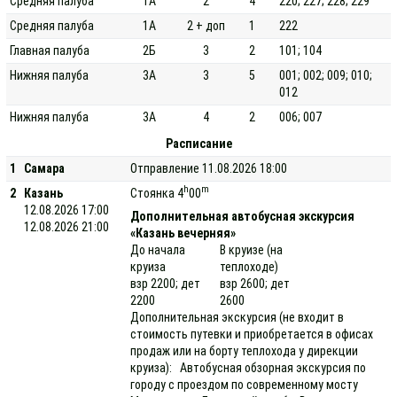
Средняя палуба
1А
2
4
220; 227; 228; 229
Средняя палуба
1А
2 + доп
1
222
Главная палуба
2Б
3
2
101; 104
Нижняя палуба
3А
3
5
001; 002; 009; 010;
012
Нижняя палуба
3А
4
2
006; 007
Расписание
1
Самара
Отправление 11.08.2026 18:00
h
m
2
Казань
Стоянка 4
00
12.08.2026 17:00
Дополнительная автобусная экскурсия
12.08.2026 21:00
«Казань вечерняя»
До начала
В круизе (на
круиза
теплоходе)
взр 2200; дет
взр 2600; дет
2200
2600
Дополнительная экскурсия (не входит в
стоимость путевки и приобретается в офисах
продаж или на борту теплохода у дирекции
круиза): Автобусная обзорная экскурсия по
городу с проездом по современному мосту