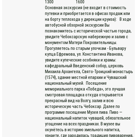
1300
1600
Основная экскурсия (не входит в стоимость
путевки и приобретается в офисах продаж или
на борту теплохода у дирекции круиза): В ходе
автобусной обзорной экскурсии Вы
познакомитесь с исторической частью города,
увидите Чебоксарскую набережную и залив с
монументом Матери Покровительницы.
Прогуляетесь по старым улочкам - Бульвару
купца Ефремова, ул. Константина Иванова,
увидите купеческие особняки и храмы:
кафедральный Введенский собор, церковь
Михаила Архангела, Свято-Троицкий монастырь
(1574), здание местной епархии и Чувашский
национальный музей. Посещение
мемориального парка «Победа», это лучшая
смотровая площадка откуда открывается
прекрасный вид на Волгу, залив и всю
историческую часть Чебоксар. Далее по
программе посещение Музея пива. Пиво —
национальный напиток чувашей, обязательное
угощение на всех праздниках. В музее вы
окунётесь в историю хмельного напитка,
узнаете, где зародилась традиция пивоварения,