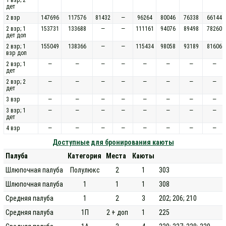
дет
2 взр
147696
117576
81432
—
96264
80046
76338
66144
2 взр; 1
153731
133688
—
—
111161
94076
89498
78260
дет доп
2 взр; 1
155049
138366
—
—
115434
98058
93189
81606
взр доп
2 взр; 1
—
—
—
—
—
—
—
—
дет
2 взр; 2
—
—
—
—
—
—
—
—
дет
3 взр
—
—
—
—
—
—
—
—
3 взр; 1
—
—
—
—
—
—
—
—
дет
4 взр
—
—
—
—
—
—
—
—
Доступные для бронирования каюты
Палуба
Категория
Места
Каюты
Шлюпочная палуба
Полулюкс
2
1
303
Шлюпочная палуба
1
1
1
308
Средняя палуба
1
2
3
202; 206; 210
Средняя палуба
1П
2 + доп
1
225