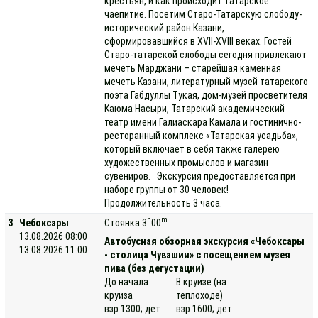
крестьян, и как происходит татарское
чаепитие. Посетим Старо-Татарскую слободу-
исторический район Казани,
сформировавшийся в XVII-XVIII веках. Гостей
Старо-татарской слободы сегодня привлекают
мечеть Марджани – старейшая каменная
мечеть Казани, литературный музей татарского
поэта Габдуллы Тукая, дом-музей просветителя
Каюма Насыри, Татарский академический
театр имени Галиаскара Камала и гостинично-
ресторанный комплекс «Татарская усадьба»,
который включает в себя также галерею
художественных промыслов и магазин
сувениров. Экскурсия предоставляется при
наборе группы от 30 человек!
Продолжительность 3 часа.
h
m
3
Чебоксары
Стоянка 3
00
13.08.2026 08:00
Автобусная обзорная экскурсия «Чебоксары
13.08.2026 11:00
- столица Чувашии» с посещением музея
пива (без дегустации)
До начала
В круизе (на
круиза
теплоходе)
взр 1300; дет
взр 1600; дет