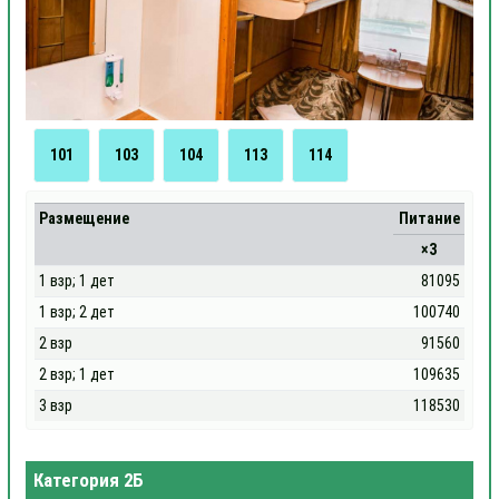
101
103
104
113
114
Размещение
Питание
×3
1 взр; 1 дет
81095
1 взр; 2 дет
100740
2 взр
91560
2 взр; 1 дет
109635
3 взр
118530
Категория 2Б