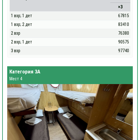
×3
1 взр; 1 дет
67815
1 взр; 2 дет
83410
2 взр
76380
2 взр; 1 дет
90575
3 взр
97740
Категория 3А
Мест 4