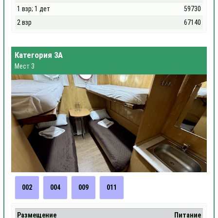
1 взр; 1 дет
59730
2 взр
67140
Категория 3А
Мест 3
002
004
009
011
Размещение
Питание