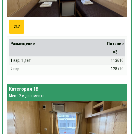
247
Размещение
Питание
×3
1 взр; 1 дет
113610
2 взр
128720
Категория 1Б
Мест 2 и доп. место