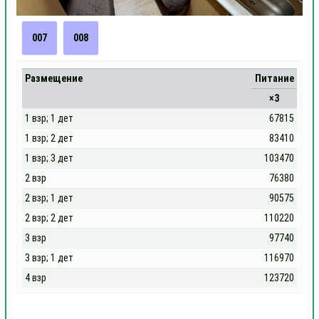
007
008
Размещение
Питание
×3
1 взр; 1 дет
67815
1 взр; 2 дет
83410
1 взр; 3 дет
103470
2 взр
76380
2 взр; 1 дет
90575
2 взр; 2 дет
110220
3 взр
97740
3 взр; 1 дет
116970
4 взр
123720