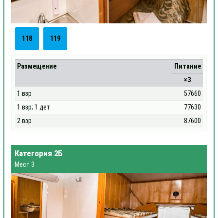
118
119
Размещение
Питание
×3
1 взр
57660
1 взр; 1 дет
77630
2 взр
87600
Категория 2Б
Мест 3