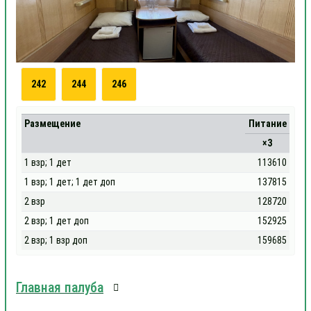
242
244
246
Размещение
Питание
×3
1 взр; 1 дет
113610
1 взр; 1 дет; 1 дет доп
137815
2 взр
128720
2 взр; 1 дет доп
152925
2 взр; 1 взр доп
159685
Главная палуба