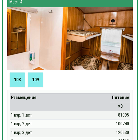
Мест 4
108
109
Размещение
Питание
×3
1 взр; 1 дет
81095
1 взр; 2 дет
100740
1 взр; 3 дет
120630