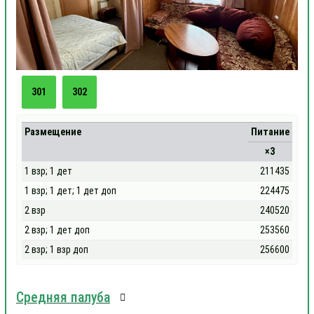
301
302
Размещение
Питание
×3
1 взр; 1 дет
211435
1 взр; 1 дет; 1 дет доп
224475
2 взр
240520
2 взр; 1 дет доп
253560
2 взр; 1 взр доп
256600
Средняя палуба