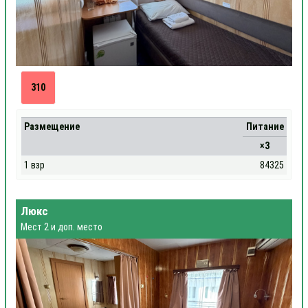
310
Размещение
Питание
×3
1 взр
84325
Люкс
Мест 2 и доп. место