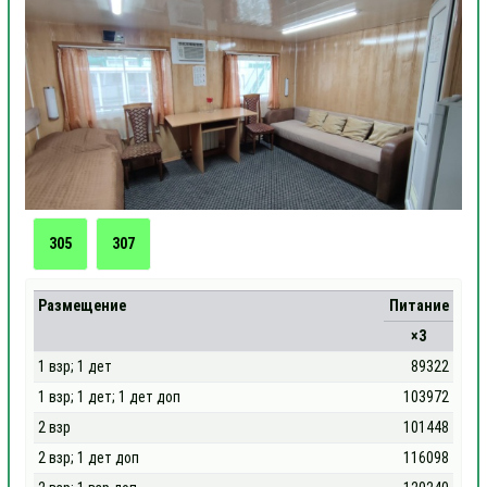
305
307
Размещение
Питание
×3
1 взр; 1 дет
89322
1 взр; 1 дет; 1 дет доп
103972
2 взр
101448
2 взр; 1 дет доп
116098