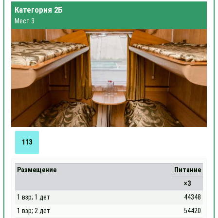
Категория 2Б
Мест 3
113
Размещение
Питание
×3
1 взр; 1 дет
44348
1 взр; 2 дет
54420