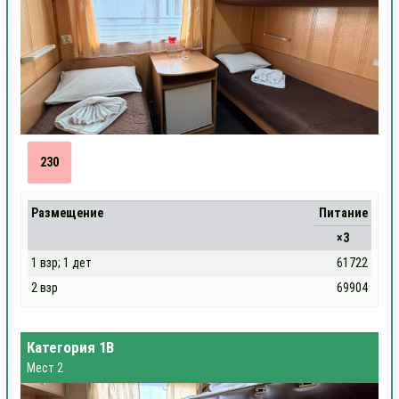
230
Размещение
Питание
×3
1 взр; 1 дет
61722
2 взр
69904
Категория 1В
Мест 2