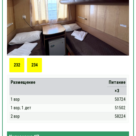
232
234
Размещение
Питание
×3
1 взр
50724
1 взр; 1 дет
51502
2 взр
58224