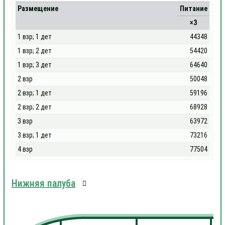
Размещение
Питание
×3
1 взр; 1 дет
44348
1 взр; 2 дет
54420
1 взр; 3 дет
64640
2 взр
50048
2 взр; 1 дет
59196
2 взр; 2 дет
68928
3 взр
63972
3 взр; 1 дет
73216
4 взр
77504
Нижняя палуба