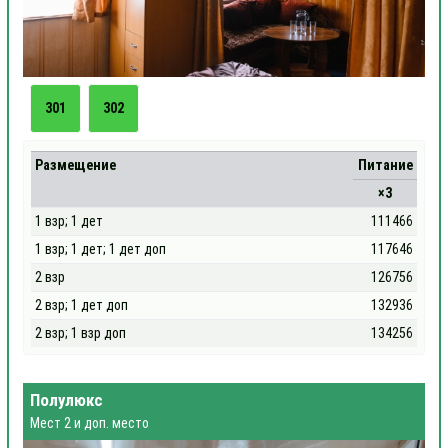
301
302
Размещение
Питание
×3
1 взр; 1 дет
111466
1 взр; 1 дет; 1 дет доп
117646
2 взр
126756
2 взр; 1 дет доп
132936
2 взр; 1 взр доп
134256
Полулюкс
Мест 2 и доп. место