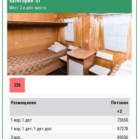
Категория 1П
Мест 2 и доп. место
226
Размещение
Питание
×3
1 взр; 1 дет
73650
1 взр; 1 дет; 1 дет доп
87278
2 взр
83536