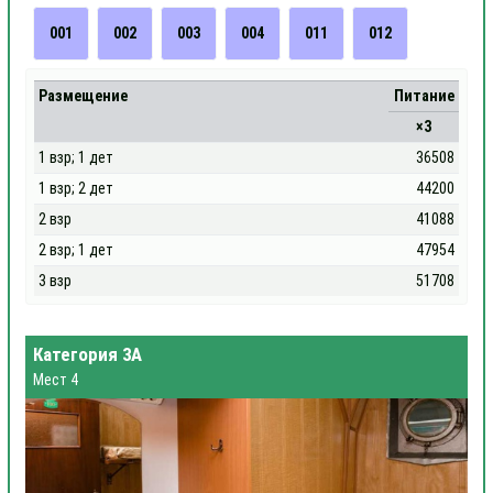
001
002
003
004
011
012
Размещение
Питание
×3
1 взр; 1 дет
36508
1 взр; 2 дет
44200
2 взр
41088
2 взр; 1 дет
47954
3 взр
51708
Категория 3А
Мест 4