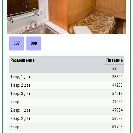
007
008
Размещение
Питание
×3
1 взр; 1 дет
36508
1 взр; 2 дет
44200
1 взр; 3 дет
54518
2 взр
41088
2 взр; 1 дет
47954
2 взр; 2 дет
58028
3 взр
51708