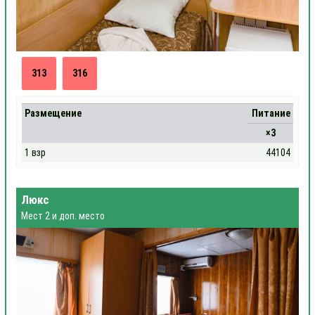
313
316
Размещение
Питание
×3
1 взр
44104
Люкс
Мест 2 и доп. место