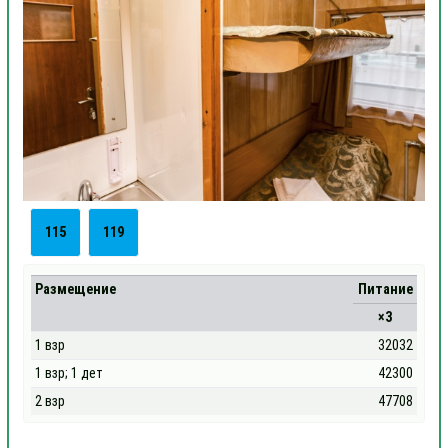
115
119
Размещение
Питание
×3
1 взр
32032
1 взр; 1 дет
42300
2 взр
47708