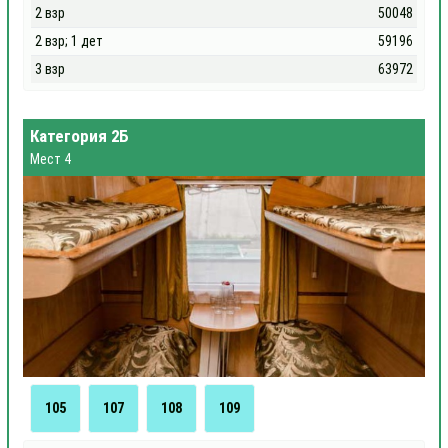
2 взр
50048
2 взр; 1 дет
59196
3 взр
63972
Категория 2Б
Мест 4
105
107
108
109