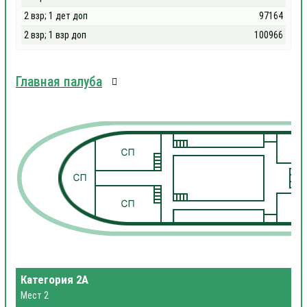
2 взр; 1 дет доп
97164
2 взр; 1 взр доп
100966
Главная палуба
1
1
Категория 2А
Мест 2