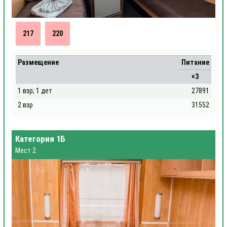
217
220
Размещение
Питание
×3
1 взр; 1 дет
27891
2 взр
31552
Категория 1Б
Мест 2