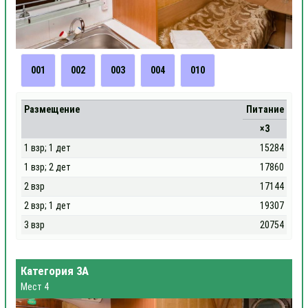
001
002
003
004
010
Размещение
Питание
×3
1 взр; 1 дет
15284
1 взр; 2 дет
17860
2 взр
17144
2 взр; 1 дет
19307
3 взр
20754
Категория 3А
Мест 4