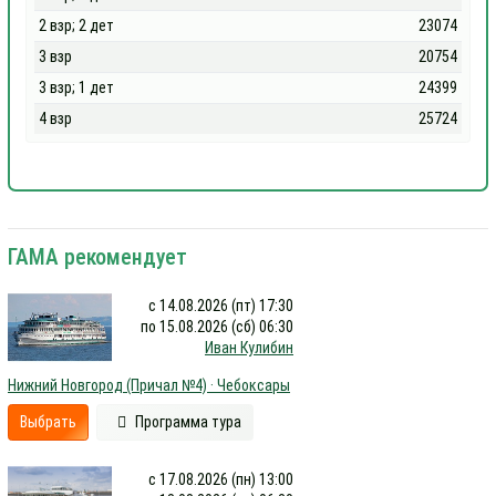
2 взр; 2 дет
23074
3 взр
20754
3 взр; 1 дет
24399
4 взр
25724
ГАМА рекомендует
с 14.08.2026 (пт) 17:30
по 15.08.2026 (сб) 06:30
Иван Кулибин
Нижний Новгород (Причал №4) · Чебоксары
Выбрать
Программа тура
с 17.08.2026 (пн) 13:00