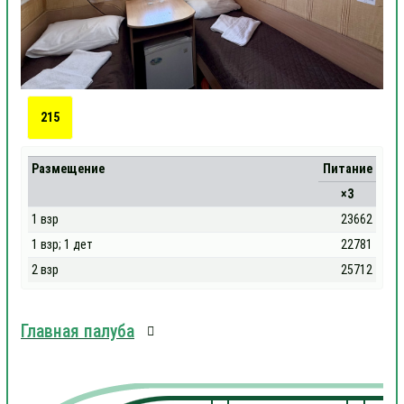
215
Размещение
Питание
×3
1 взр
23662
1 взр; 1 дет
22781
2 взр
25712
Главная палуба