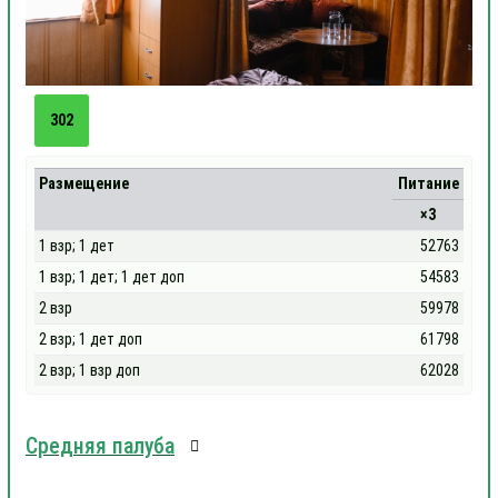
302
Размещение
Питание
×3
1 взр; 1 дет
52763
1 взр; 1 дет; 1 дет доп
54583
2 взр
59978
2 взр; 1 дет доп
61798
2 взр; 1 взр доп
62028
Средняя палуба