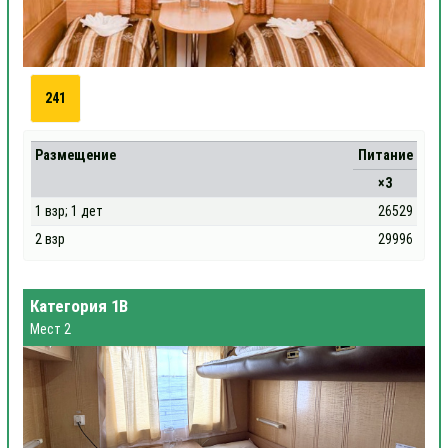
241
Размещение
Питание
×3
1 взр; 1 дет
26529
2 взр
29996
Категория 1В
Мест 2