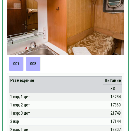
007
008
Размещение
Питание
×3
1 взр; 1 дет
15284
1 взр; 2 дет
17860
1 взр; 3 дет
21749
2 взр
17144
2 взр; 1 дет
19307