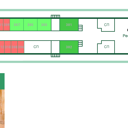
11
309
307
305
303
301
312
310
308
306
302