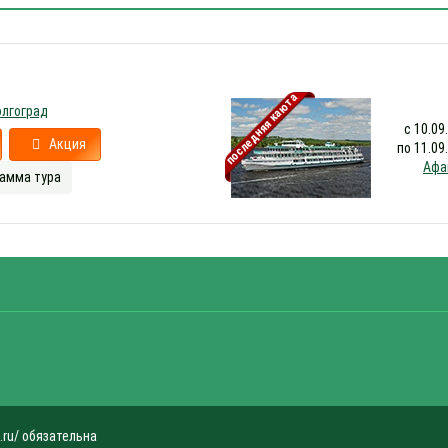
последняя каюта
олгоград
с 10.09
Акция
по 11.09
Афа
амма тура
.ru/ обязательна