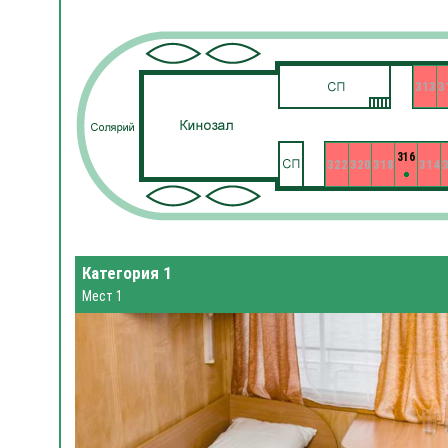
313
3
316
322
320
318
314
Категория 1
Мест 1