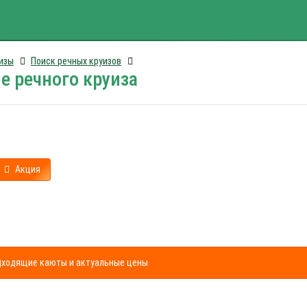
изы
Поиск речных круизов
е речного круиза
Акция
одходящие каюты и актуальные цены