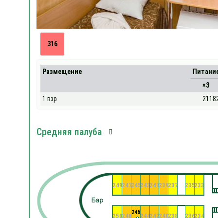
316
Размещение
Питани
×3
1 взр
2118
Средняя палуба
249
247
245
243
241
239
237
235
233
246
250
248
244
242
240
238
236
234