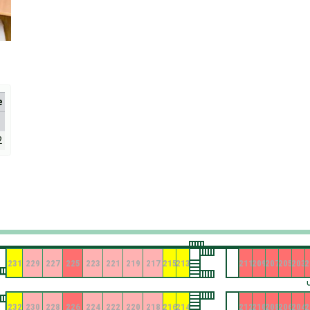
е
2
231
229
227
225
223
221
219
217
215
213
211
209
207
205
203
2
232
230
228
226
224
222
220
218
216
214
212
210
208
206
204
2