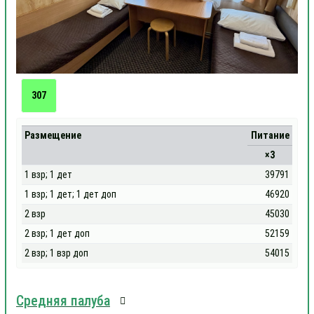
307
Размещение
Питание
×3
1 взр; 1 дет
39791
1 взр; 1 дет; 1 дет доп
46920
2 взр
45030
2 взр; 1 дет доп
52159
2 взр; 1 взр доп
54015
Средняя палуба