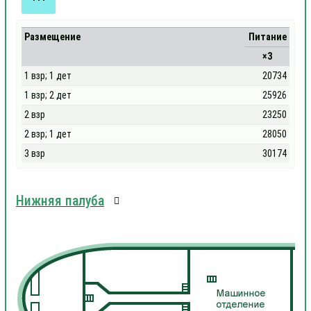
Размещение
Питание
×3
1 взр; 1 дет
20734
1 взр; 2 дет
25926
2 взр
23250
2 взр; 1 дет
28050
3 взр
30174
Нижняя палуба