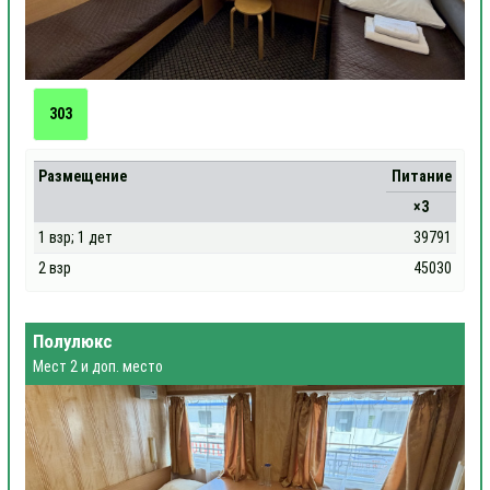
303
Размещение
Питание
×3
1 взр; 1 дет
39791
2 взр
45030
Полулюкс
Мест 2 и доп. место