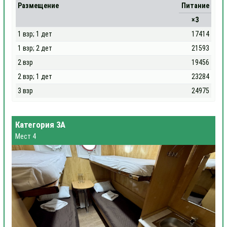
Размещение
Питание
×3
1 взр; 1 дет
17414
1 взр; 2 дет
21593
2 взр
19456
2 взр; 1 дет
23284
3 взр
24975
Категория 3А
Мест 4