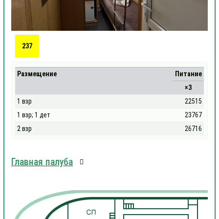
237
Размещение
Питание
×3
1 взр
22515
1 взр; 1 дет
23767
2 взр
26716
Главная палуба
1