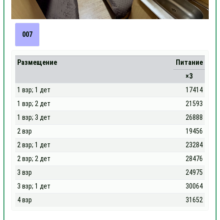
007
Размещение
Питание
×3
1 взр; 1 дет
17414
1 взр; 2 дет
21593
1 взр; 3 дет
26888
2 взр
19456
2 взр; 1 дет
23284
2 взр; 2 дет
28476
3 взр
24975
3 взр; 1 дет
30064
4 взр
31652