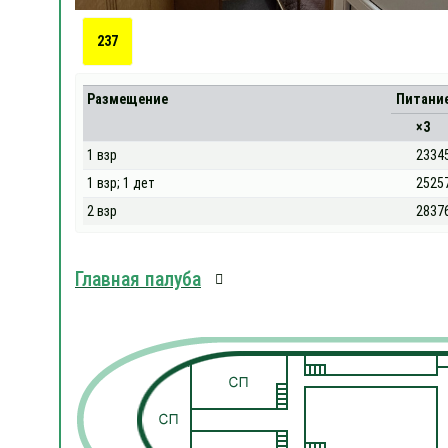
237
Размещение
Питани
×3
1 взр
2334
1 взр; 1 дет
2525
2 взр
2837
Главная палуба