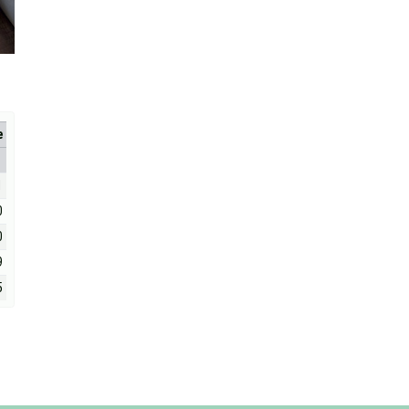
е
1
0
0
9
5