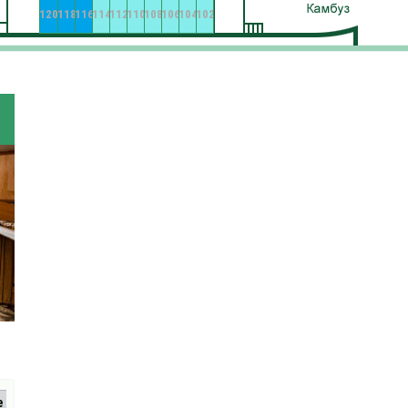
120
118
116
114
112
110
108
106
104
102
е