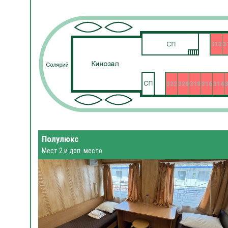
313
3
322
320
318
316
314
Полулюкс
Мест 2 и доп. место