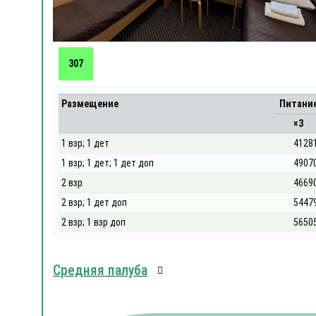
307
Размещение
Питани
×3
1 взр; 1 дет
4128
1 взр; 1 дет; 1 дет доп
4907
2 взр
4669
2 взр; 1 дет доп
5447
2 взр; 1 взр доп
5650
Средняя палуба