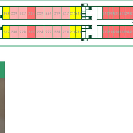
231
229
227
225
223
221
219
217
215
213
211
209
207
205
203
2
232
230
228
226
224
222
220
218
216
214
212
210
208
206
204
2