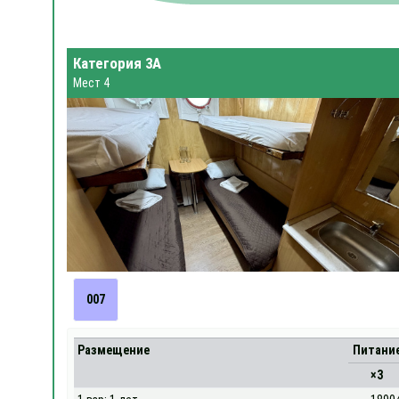
Категория 3А
Мест 4
007
Размещение
Питани
×3