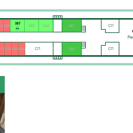
307
11
309
305
303
301
312
310
308
306
302