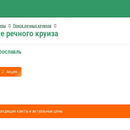
изы
Поиск речных круизов
е речного круиза
рославль
Акция
одходящие каюты и актуальные цены