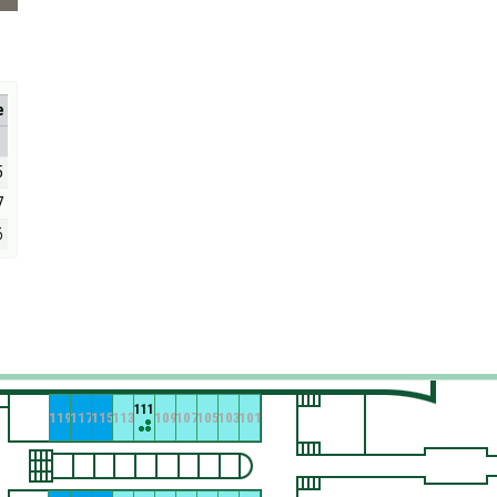
е
5
7
6
111
119
117
115
113
109
107
105
103
101