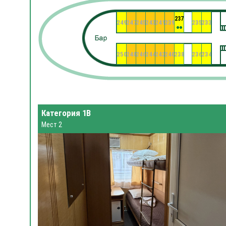
237
249
247
245
243
241
239
235
233
250
248
246
244
242
240
238
236
234
Категория 1В
Мест 2