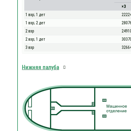
×3
1 взр; 1 дет
2222
1 взр; 2 дет
2807
2 взр
2491
2 взр; 1 дет
3037
3 взр
3266
Нижняя палуба