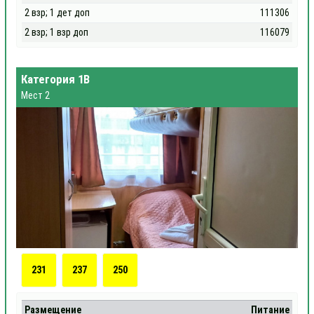
2 взр; 1 дет доп
111306
2 взр; 1 взр доп
116079
Категория 1В
Мест 2
231
237
250
Размещение
Питание