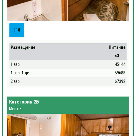
118
Размещение
Питание
×3
1 взр
45144
1 взр; 1 дет
59688
2 взр
67392
Категория 2Б
Мест 3