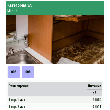
Категория 3А
Мест 4
005
008
Размещение
Питание
×3
1 взр; 1 дет
51582
1 взр; 2 дет
62511