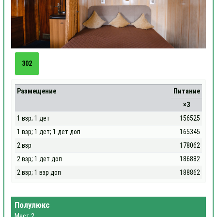
302
Размещение
Питание
×3
1 взр; 1 дет
156525
1 взр; 1 дет; 1 дет доп
165345
2 взр
178062
2 взр; 1 дет доп
186882
2 взр; 1 взр доп
188862
Полулюкс
Мест 2