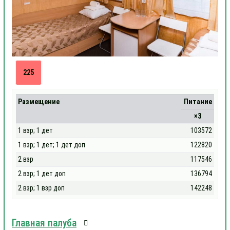
225
Размещение
Питание
×3
1 взр; 1 дет
103572
1 взр; 1 дет; 1 дет доп
122820
2 взр
117546
2 взр; 1 дет доп
136794
2 взр; 1 взр доп
142248
Главная палуба