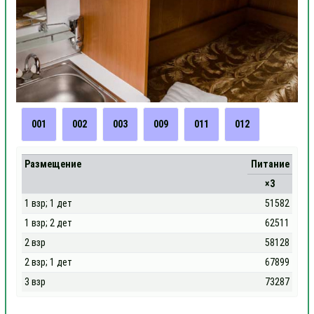
001
002
003
009
011
012
Размещение
Питание
×3
1 взр; 1 дет
51582
1 взр; 2 дет
62511
2 взр
58128
2 взр; 1 дет
67899
3 взр
73287