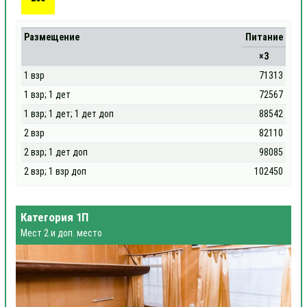
Размещение
Питание
×3
1 взр
71313
1 взр; 1 дет
72567
1 взр; 1 дет; 1 дет доп
88542
2 взр
82110
2 взр; 1 дет доп
98085
2 взр; 1 взр доп
102450
Категория 1П
Мест 2 и доп. место