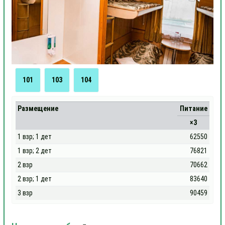
101
103
104
Размещение
Питание
×3
1 взр; 1 дет
62550
1 взр; 2 дет
76821
2 взр
70662
2 взр; 1 дет
83640
3 взр
90459