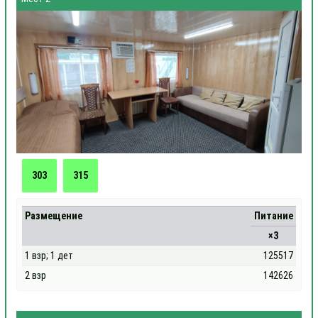
303
315
Размещение
Питание
×3
1 взр; 1 дет
125517
2 взр
142626