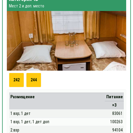
Мест 2 и доп. место
242
244
Размещение
Питание
×3
1 взр; 1 дет
83061
1 взр; 1 дет; 1 дет доп
100263
2 взр
94104