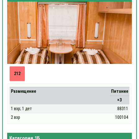
212
Размещение
Питание
×3
1 взр; 1 дет
88311
2 взр
100104
Категория 1Б