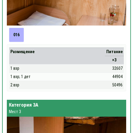
016
Размещение
Питание
×3
1 взр
32607
1 взр; 1 дет
44904
2 взр
50496
Категория 3А
Мест 3