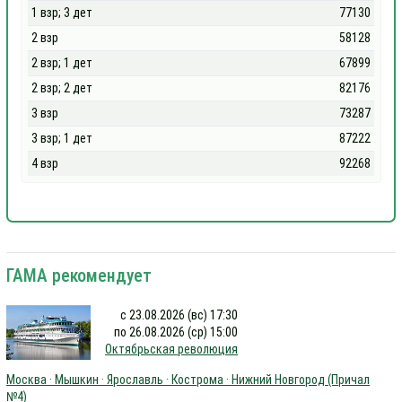
1 взр; 3 дет
77130
2 взр
58128
2 взр; 1 дет
67899
2 взр; 2 дет
82176
3 взр
73287
3 взр; 1 дет
87222
4 взр
92268
ГАМА рекомендует
с 23.08.2026 (вс) 17:30
по 26.08.2026 (ср) 15:00
Октябрьская революция
Москва · Мышкин · Ярославль · Кострома · Нижний Новгород (Причал
№4)