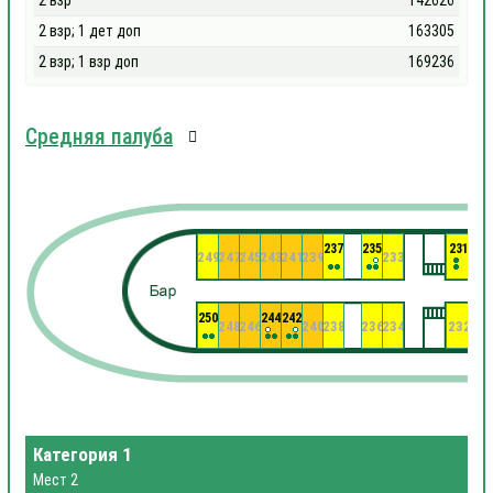
2 взр
142626
2 взр; 1 дет доп
163305
2 взр; 1 взр доп
169236
Средняя палуба
237
235
231
249
247
245
243
241
239
233
22
250
244
242
248
246
240
238
236
234
232
23
Категория 1
Мест 2