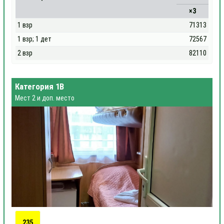
×3
1 взр
71313
1 взр; 1 дет
72567
2 взр
82110
Категория 1В
Мест 2 и доп. место
235