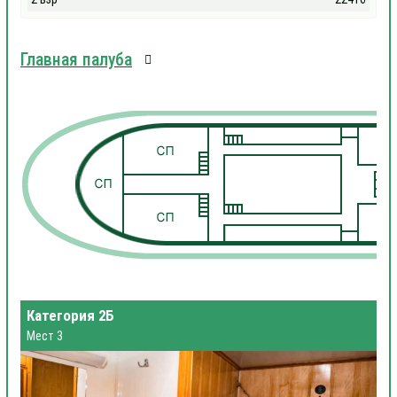
Главная палуба
1
1
Категория 2Б
Мест 3