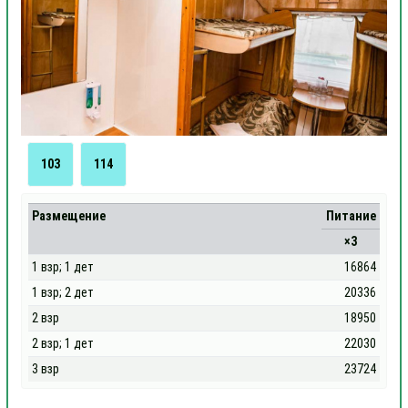
103
114
Размещение
Питание
×3
1 взр; 1 дет
16864
1 взр; 2 дет
20336
2 взр
18950
2 взр; 1 дет
22030
3 взр
23724