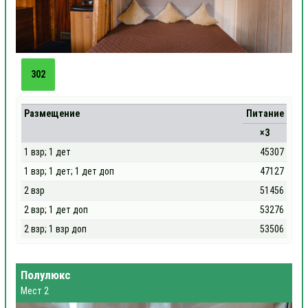
302
Размещение
Питание
×3
1 взр; 1 дет
45307
1 взр; 1 дет; 1 дет доп
47127
2 взр
51456
2 взр; 1 дет доп
53276
2 взр; 1 взр доп
53506
Полулюкс
Мест 2