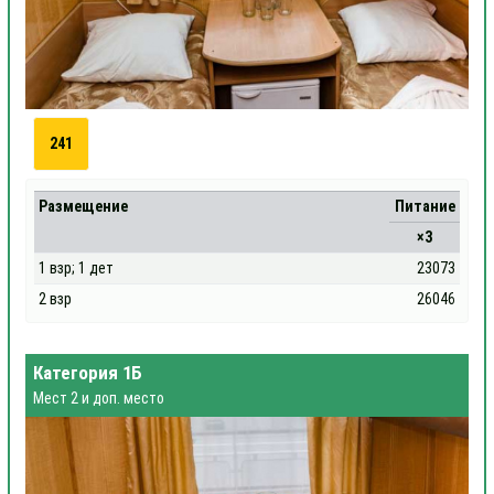
241
Размещение
Питание
×3
1 взр; 1 дет
23073
2 взр
26046
Категория 1Б
Мест 2 и доп. место