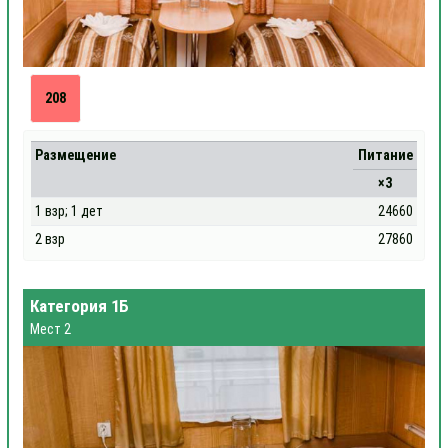
208
Размещение
Питание
×3
1 взр; 1 дет
24660
2 взр
27860
Категория 1Б
Мест 2