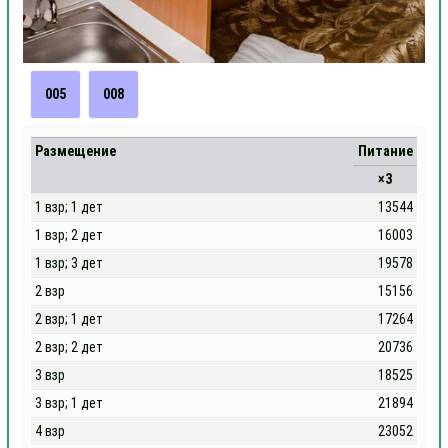
005
008
Размещение
Питание
×3
1 взр; 1 дет
13544
1 взр; 2 дет
16003
1 взр; 3 дет
19578
2 взр
15156
2 взр; 1 дет
17264
2 взр; 2 дет
20736
3 взр
18525
3 взр; 1 дет
21894
4 взр
23052