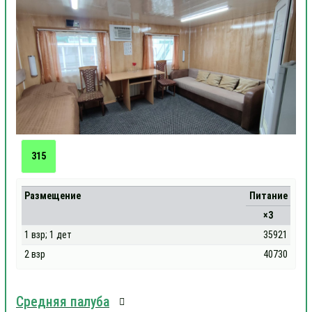
315
Размещение
Питание
×3
1 взр; 1 дет
35921
2 взр
40730
Средняя палуба