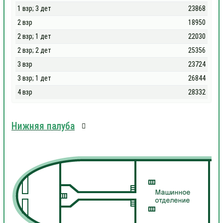
1 взр; 3 дет
23868
2 взр
18950
2 взр; 1 дет
22030
2 взр; 2 дет
25356
3 взр
23724
3 взр; 1 дет
26844
4 взр
28332
Нижняя палуба