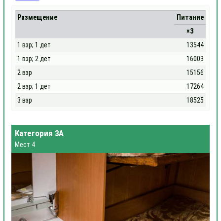
Размещение
Питание
×3
1 взр; 1 дет
13544
1 взр; 2 дет
16003
2 взр
15156
2 взр; 1 дет
17264
3 взр
18525
Категория 3А
Мест 4