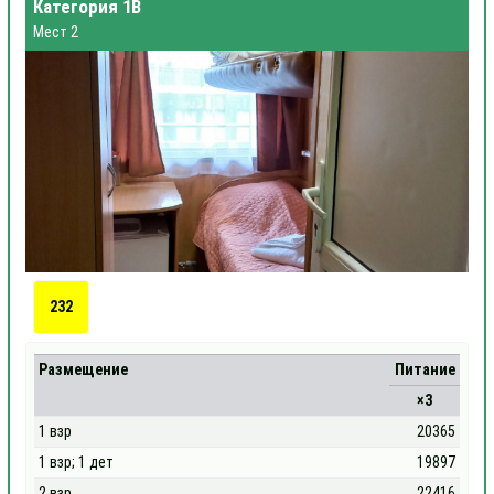
Категория 1В
Мест 2
232
Размещение
Питание
×3
1 взр
20365
1 взр; 1 дет
19897
2 взр
22416