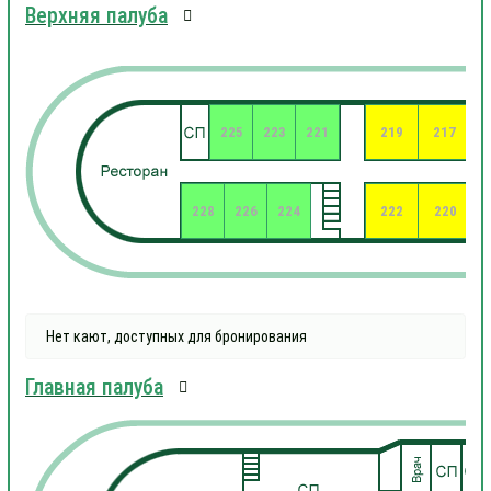
Верхняя палуба
225
223
221
219
217
228
226
224
222
220
Нет кают, доступных для бронирования
Главная палуба